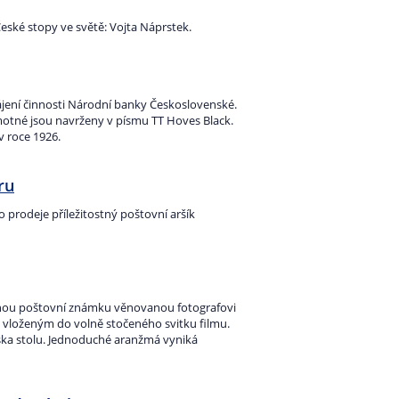
eské stopy ve světě: Vojta Náprstek.
jení činnosti Národní banky Československé.
samotné jsou navrženy v písmu TT Hoves Black.
v roce 1926.
ru
 prodeje příležitostný poštovní aršík
stnou poštovní známku věnovanou fotografovi
 vloženým do volně stočeného svitku filmu.
ska stolu. Jednoduché aranžmá vyniká