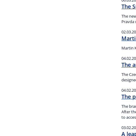
06.03.2
The S
The new 
Pravda 
02.03.2
Marti
Martin 
04.02.2
The a
The Cze
designe
04.02.2
The p
The bran
After th
to acces
03.02.2
A lea