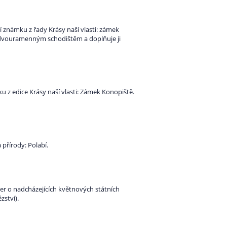
známku z řady Krásy naší vlasti: zámek
dvouramenným schodištěm a doplňuje ji
 z edice Krásy naší vlasti: Zámek Konopiště.
 přírody: Polabí.
er o nadcházejících květnových státních
zství).