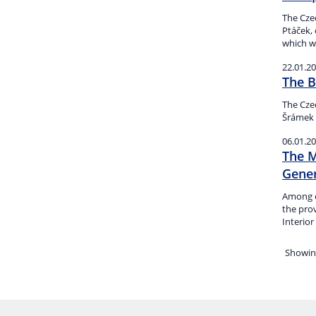
The Cze
Ptáček,
which wo
22.01.2
The B
The Cze
Šrámek a
06.01.2
The M
Gener
Among o
the prov
Interior
Showing