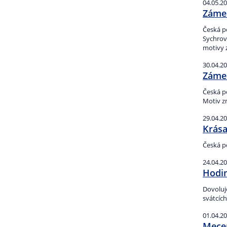
04.05.2
Záme
Česká p
Sychrov
motivy 
30.04.2
Zámek
Česká p
Motiv z
29.04.2
Krása
Česká po
24.04.2
Hodin
Dovoluj
svátcích
01.04.2
Mecen