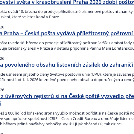
ovství světa v krasobruslení Praha 2026 zdobí pošt
ošta uvádí 18. března do prodeje příležitostné písmenové poštovní známky p
slení, které se letos koná v Praze.
026
a Praha – Česká pošta vydává příležitostný poštovní 
šta uvede 18. března do prodeje příležitostný poštovní aršík z emisní řady 
vuje loretánský areál v Praze a v detailu připomíná Pannu Marii Loretánskou
026
 povoleného obsahu listovních zásilek do zahraničí
adě usnesení přijatého členy Světové poštovní unie (UPU), které je závazné
 účinností od 1. 1. 2026 ke změně povoleného obsahu doporučených a cenných
026
 z úvěrových registrů si na České poště vyzvedlo přes 
i
 než 2 000 lidí od loňského srpna využilo možnost pořídit si na České poště 
 ve spolupráci se společností CRIF – Czech Credit Bureau a umožňuje lidem s
h během jediné návštěvy pobočky. Využili ji jak občané ČR, tak cizinci.