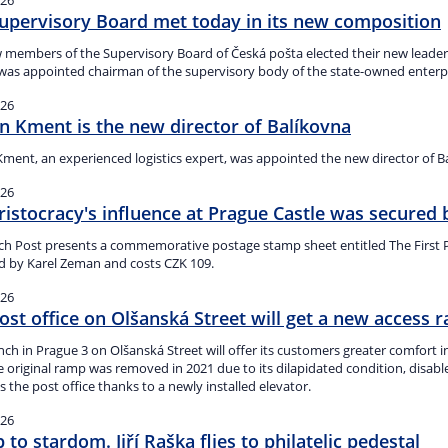
026
upervisory Board met today in its new composition
members of the Supervisory Board of Česká pošta elected their new leadershi
was appointed chairman of the supervisory body of the state-owned enterpr
026
n Kment is the new director of Balíkovna
Kment, an experienced logistics expert, was appointed the new director of B
026
ristocracy's influence at Prague Castle was secured 
ch Post presents a commemorative postage stamp sheet entitled The First 
d by Karel Zeman and costs CZK 109.
026
ost office on Olšanská Street will get a new access 
ch in Prague 3 on Olšanská Street will offer its customers greater comfort i
e original ramp was removed in 2021 due to its dilapidated condition, disa
s the post office thanks to a newly installed elevator.
026
p to stardom. Jiří Raška flies to philatelic pedestal