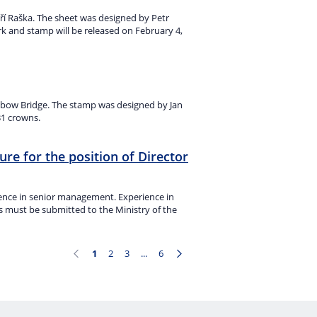
ří Raška. The sheet was designed by Petr
k and stamp will be released on February 4,
nbow Bridge. The stamp was designed by Jan
31 crowns.
ure for the position of Director
ence in senior management. Experience in
s must be submitted to the Ministry of the
1
2
3
...
6
Page
Page
Page
Intermediate Pages Use TAB to navigate.
Page