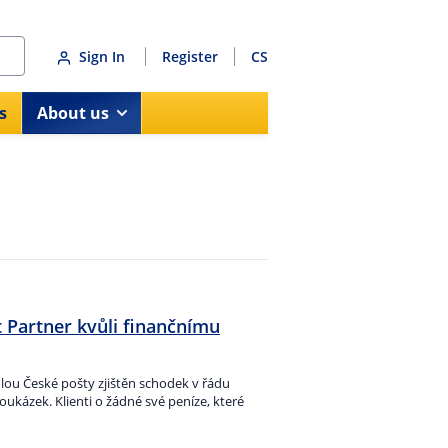
Sign In
Register
CS
s
About us
t Partner kvůli finančnímu
olou České pošty zjištěn schodek v řádu
ukázek. Klienti o žádné své peníze, které