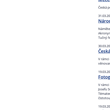
Česká p
31.03.2
Národ
Námětem
Akronym 
Tučný ř
30.03.2
Česká
V rámci
věnovan
19.03.2
Fotog
V rámci
Josefu 
Tématem
čistotou
19.03.2