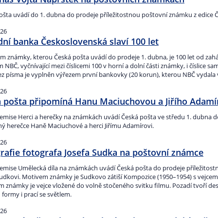
ošta uvádí do 1. dubna do prodeje příležitostnou poštovní známku z edice Č
026
ní banka Československá slaví 100 let
 známky, kterou Česká pošta uvádí do prodeje 1. dubna, je 100 let od zahá
NBČ, vyčnívající mezi číslicemi 100 v horní a dolní části známky, i číslice 
ez písma je vyplněn výřezem první bankovky (20 korun), kterou NBČ vydala 
026
 pošta připomíná Hanu Maciuchovou a Jiřího Adamí
 emise Herci a herečky na známkách uvádí Česká pošta ve středu 1. dubna do
ý herečce Haně Maciuchové a herci Jiřímu Adamírovi.
026
rafie fotografa Josefa Sudka na poštovní známce
 emise Umělecká díla na známkách uvádí Česká pošta do prodeje příležito
Sudkovi. Motivem známky je Sudkovo zátiší Kompozice (1950–1954) s vejcem
 známky je vejce vložené do volně stočeného svitku filmu. Pozadí tvoří de
 formy i prací se světlem.
026