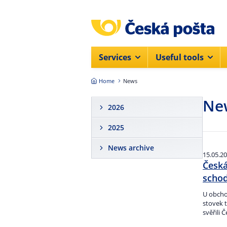
Skip to main content
Services
Useful tools
Home
News
Ne
2026
2025
News archive
15.05.2
Česká
schod
U obchod
stovek 
svěřili 