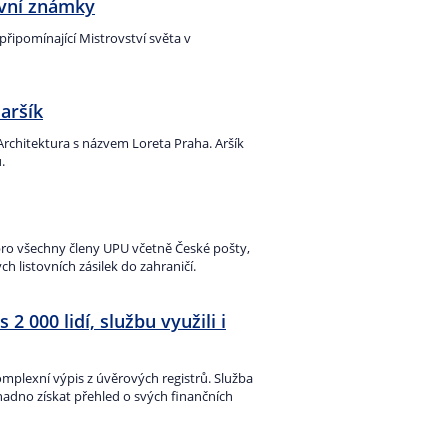
ovní známky
řipomínající Mistrovství světa v
aršík
Architektura s názvem Loreta Praha. Aršík
.
 pro všechny členy UPU včetně České pošty,
 listovních zásilek do zahraničí.
2 000 lidí, službu využili i
Komplexní výpis z úvěrových registrů. Služba
nadno získat přehled o svých finančních