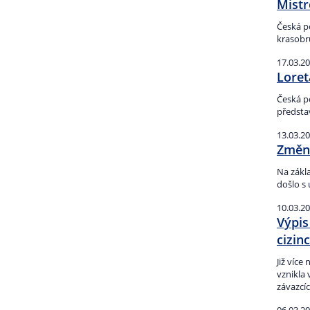
Mistr
Česká p
krasobru
17.03.2
Loret
Česká po
předsta
13.03.2
Změna
Na zákl
došlo s
10.03.2
Výpis
cizinc
Již více
vznikla
závazcíc