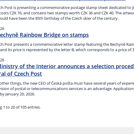
ch Post is presenting a commemorative postage stamp sheet dedicated to Ji
 costs CZK 76, and contains two stamps worth CZK 36 and CZK 40. The artwor
uld have been the 85th birthday of the Czech skier of the century.
026
echyně Rainbow Bridge on stamps
ch Post presents a commemorative letter stamp featuring the Bechyně Rai
nd its price is represented by the letter B, which corresponds to a price of 
026
inistry of the Interior announces a selection proced
al of Czech Post
ther things, the new CEO of Česká pošta must have several years of experi
ision of postal or telecommunications services is an advantage. Application
 by January 20, 2026.
 1 to 20 of 105 entries.