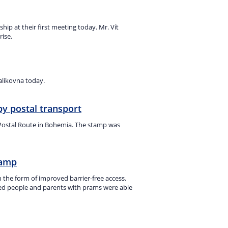
p at their first meeting today. Mr. Vít
ise.
alíkovna today.
by postal transport
Postal Route in Bohemia. The stamp was
ramp
n the form of improved barrier-free access.
bled people and parents with prams were able