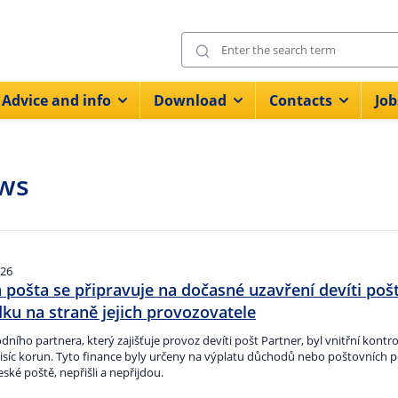
Advice and info
Download
Contacts
Job
ws
026
 pošta se připravuje na dočasné uzavření devíti poš
ku na straně jejich provozovatele
ního partnera, který zajišťuje provoz devíti pošt Partner, byl vnitřní kontr
tisíc korun. Tyto finance byly určeny na výplatu důchodů nebo poštovních po
České poště, nepřišli a nepřijdou.