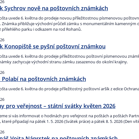
026
k Sychrov nově na poštovních známkách
ošta uvede 6. května do prodeje novou příležitostnou písmenovou poštovní 
. Známka přibližuje východní průčelí zámku s monumentálním kamenným 
z přilehlého parku i odkazem na rod Rohanů.
026
 Konopiště se pyšní poštovní známkou
ošta uvede 6. května do prodeje příležitostnou poštovní písmenovou známku
námky zachycuje východní stranu zámku zasazenou do okolní krajiny.
026
 Polabí na poštovních známkách
šta uvede 6. května do prodeje příležitostný poštovní aršík z edice Ochrana
026
y pro veřejnost – státní svátky květen 2026
eme si vás informovat o hodinách pro veřejnost na poštách a poštách Partn
, které připadají na pátek 1. 5. 2026 (Svátek práce) a pátek 8. 5. 2026 (Den vítě
026
áš Vojta Náprstek na poštovních známkách