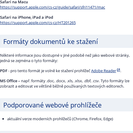
Safari na Macu
https://support.apple.com/cs-cz/guide/safari/sfri11471/mac
Safari na iPhone, iPad a iPod
https://support.apple.com/cs-cz/HT201265
Formáty dokumentů ke stažení
Některé informace jsou dostupné v jiné podobě než jako webové stránky,
jedná se zejména o tyto formáty:
PDF
- pro tento formát je volně ke stažení prohlížeč
Adobe Reader
.
MS Office –
např. formáty .doc, .docx, .xls, .xlsx, .dbf, .csv. Tyto formáty lze
zobrazit a editovat ve většině běžně používaných textových editorech.
Podporované webové prohlížeče
aktuální verze moderních prohlížečů (Chrome, Firefox, Edge)