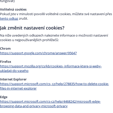
fungovat)
Volitelná cookies
Pokud jste v minulosti povolili volitelné cookies, můžete své nastavení přes
tento odkaz
zrušit.
Jak změnit nastavení cookies?
Na níže uvedených odkazech naleznete informace o možnosti nastavení
cookies u nejpoužívanějších prohlížečů:
Chrom
https://support.google.com/chrome/answer/95647
Firefox
https://support.mozilla.org/cs/kb/cookies- informace-ktere-si-weby-
ukladaji-do-vaseho
Internet Explorer
https://support.microsoft.com/cs- cz/help/278835/how-to-delete-cookie-
files-in-internet-explorer
Edge
https://support.microsoft.com/cs-cz/help/4468242/microsoft-edge-
browsing-data-and-privacy-microsoft-privacy