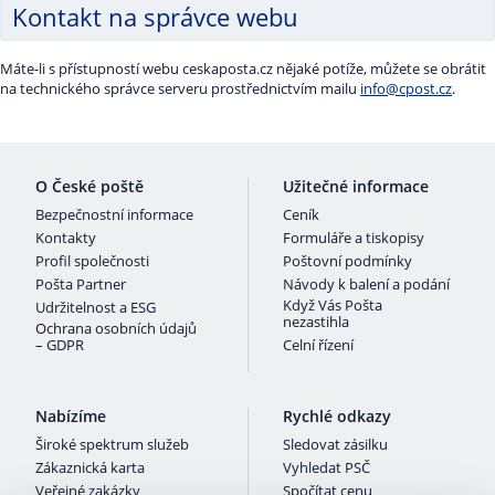
Kontakt na správce webu
Máte-li s přístupností webu ceskaposta.cz nějaké potíže, můžete se obrátit
na technického správce serveru prostřednictvím mailu
info@cpost.cz
.
O České poště
Užitečné informace
Bezpečnostní informace
Ceník
Kontakty
Formuláře a tiskopisy
Profil společnosti
Poštovní podmínky
Pošta Partner
Návody k balení a podání
Když Vás Pošta
Udržitelnost a ESG
nezastihla
Ochrana osobních údajů
– GDPR
Celní řízení
Nabízíme
Rychlé odkazy
Široké spektrum služeb
Sledovat zásilku
Zákaznická karta
Vyhledat PSČ
Veřejné zakázky
Spočítat cenu