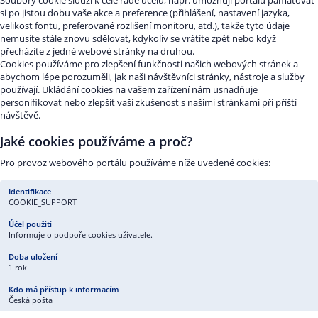
Soubory cookie slouží k celé řadě účelů, např. umožnují portálu pamatovat
si po jistou dobu vaše akce a preference (přihlášení, nastavení jazyka,
velikost fontu, preferované rozlišení monitoru, atd.), takže tyto údaje
nemusíte stále znovu sdělovat, kdykoliv se vrátíte zpět nebo když
přecházíte z jedné webové stránky na druhou.
Cookies používáme pro zlepšení funkčnosti našich webových stránek a
abychom lépe porozuměli, jak naši návštěvníci stránky, nástroje a služby
používají. Ukládání cookies na vašem zařízení nám usnadňuje
personifikovat nebo zlepšit vaši zkušenost s našimi stránkami při příští
návštěvě.
Jaké cookies používáme a proč?
Pro provoz webového portálu používáme níže uvedené cookies:
COOKIE_SUPPORT
Informuje o podpoře cookies uživatele.
1 rok
Česká pošta