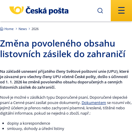
Skip to main content
Home
News
2026
Změna povoleného obsahu
listovních zásilek do zahraničí
Na základě usnesení přijatého členy Světové poštovní unie (UPU), které
je závazné pro všechny členy UPU včetně České pošty, došlo s účinností
od 1. 1. 2026 ke změně povoleného obsahu doporučených a cenných
listovních zásilek do zahraničí.
Nově je možné v zásilkách typu Doporučené psaní, Doporučené slepecké
psaní a Cenné psaní zasílat pouze dokumenty.
Dokumentem
se rozumí věc,
jejímž účelem je přenos nebo zachycení písemné, kreslené, tištěné nebo
digitální informace, pokud se nejedná o zboží, např.:
dopisy a korespondence
smlouvy, dohody a úřední listiny