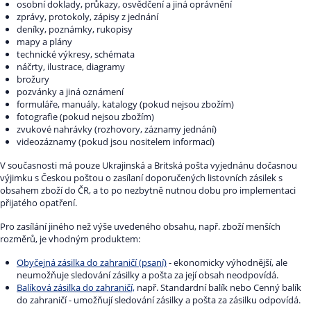
osobní doklady, průkazy, osvědčení a jiná oprávnění
zprávy, protokoly, zápisy z jednání
deníky, poznámky, rukopisy
mapy a plány
technické výkresy, schémata
náčrty, ilustrace, diagramy
brožury
pozvánky a jiná oznámení
formuláře, manuály, katalogy (pokud nejsou zbožím)
fotografie (pokud nejsou zbožím)
zvukové nahrávky (rozhovory, záznamy jednání)
videozáznamy (pokud jsou nositelem informací)
V současnosti má pouze Ukrajinská a Britská pošta vyjednánu dočasnou
výjimku s Českou poštou o zasílaní doporučených listovních zásilek s
obsahem zboží do ČR, a to po nezbytně nutnou dobu pro implementaci
přijatého opatření.
Pro zasílání jiného než výše uvedeného obsahu, např. zboží menších
rozměrů, je vhodným produktem:
Obyčejná zásilka do zahraničí (psaní)
- ekonomicky výhodnější, ale
neumožňuje sledování zásilky a pošta za její obsah neodpovídá.
Balíková zásilka do zahraničí,
např. Standardní balík nebo Cenný balík
do zahraničí - umožňují sledování zásilky a pošta za zásilku odpovídá.