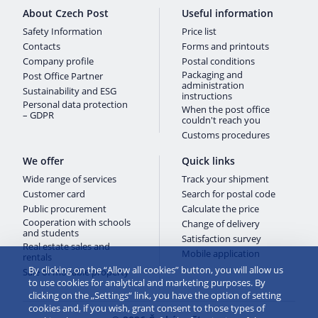
About Czech Post
Useful information
Safety Information
Price list
Contacts
Forms and printouts
Company profile
Postal conditions
Packaging and
Post Office Partner
administration
Sustainability and ESG
instructions
Personal data protection
When the post office
– GDPR
couldn't reach you
Customs procedures
We offer
Quick links
Wide range of services
Track your shipment
Customer card
Search for postal code
Public procurement
Calculate the price
Cooperation with schools
Change of delivery
and students
Satisfaction survey
Real estate sales and
Mobile application
rentals
By clicking on the “Allow all cookies” button, you will allow us
Sale of movable property
to use cookies for analytical and marketing purposes. By
clicking on the „Settings“ link, you have the option of setting
cookies and, if you wish, grant consent to those types of