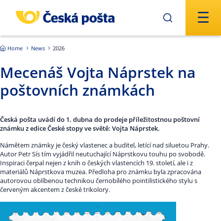
Skip to main content
Home
News
2026
Mecenáš Vojta Náprstek na
poštovních známkách
Česká pošta uvádí do 1. dubna do prodeje příležitostnou poštovní
známku z edice České stopy ve světě: Vojta Náprstek.
Námětem známky je český vlastenec a buditel, letící nad siluetou Prahy.
Autor Petr Sís tím vyjádřil neutuchající Náprstkovu touhu po svobodě.
Inspiraci čerpal nejen z knih o českých vlastencích 19. století, ale i z
materiálů Náprstkova muzea. Předloha pro známku byla zpracována
autorovou oblíbenou technikou černobílého pointilistického stylu s
červeným akcentem z české trikolory.