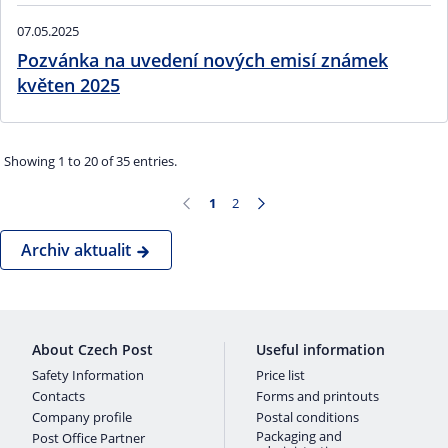
07.05.2025
Pozvánka na uvedení nových emisí známek
květen 2025
Showing 1 to 20 of 35 entries.
1
2
Page
Page
Archiv aktualit
About Czech Post
Useful information
Safety Information
Price list
Contacts
Forms and printouts
Company profile
Postal conditions
Packaging and
Post Office Partner