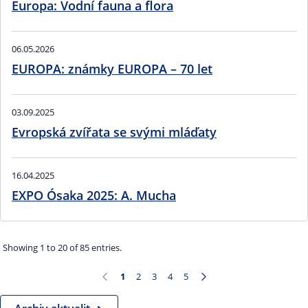
Europa: Vodní fauna a flora
06.05.2026
EUROPA: známky EUROPA – 70 let
03.09.2025
Evropská zvířata se svými mláďaty
16.04.2025
EXPO Ósaka 2025: A. Mucha
Showing 1 to 20 of 85 entries.
1
2
3
4
5
Page
Page
Page
Page
Page