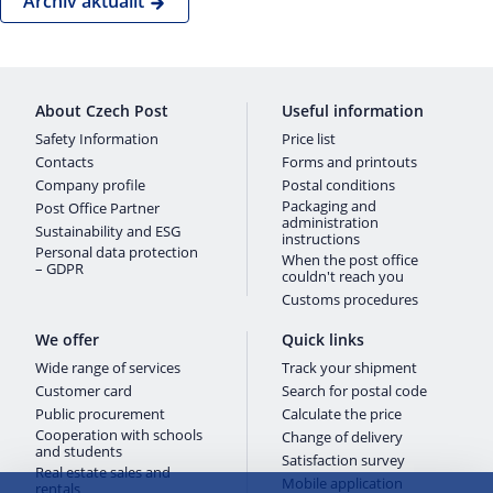
Archiv aktualit
About Czech Post
Useful information
Safety Information
Price list
Contacts
Forms and printouts
Company profile
Postal conditions
Packaging and
Post Office Partner
administration
Sustainability and ESG
instructions
Personal data protection
When the post office
– GDPR
couldn't reach you
Customs procedures
We offer
Quick links
Wide range of services
Track your shipment
Customer card
Search for postal code
Public procurement
Calculate the price
Cooperation with schools
Change of delivery
and students
Satisfaction survey
Real estate sales and
Mobile application
rentals