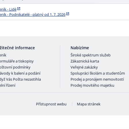
eník - Lidé
eník - Podnikatelé - platný od 1. 7. 2026
žitečné informace
Nabízíme
eník
Široké spektrum služeb
ormuláře a tiskopisy
Zákaznická karta
oštovní podmínky
Veřejné zakázky
ávody k balení a podání
Spolupráci školám a studentům
dyž Vás Pošta nezastihla
Prodej a pronájem nemovitostí
lní řízení
Prodej movitého majetku
Přístupnost webu
Mapa stránek