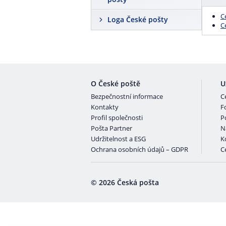
C
Loga České pošty
C
O České poště
U
Bezpečnostní informace
C
Kontakty
F
Profil společnosti
P
Pošta Partner
N
Udržitelnost a ESG
K
Ochrana osobních údajů – GDPR
Ce
© 2026 Česká pošta