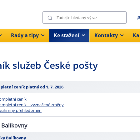
Rady a tipy
Ke stažení
Kontakty
Ka
ík služeb České pošty
letní ceník platný od 1. 7. 2026
ompletní ceník
ompletní ceník – vyznačené změny
ouhrnný přehled změn
 Balíkovny
ky Balíkovny