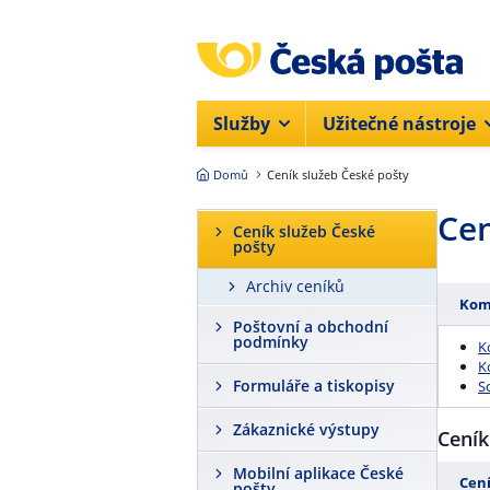
Přejít na hlavní obsah
Služby
Užitečné nástroje
Domů
Ceník služeb České pošty
Cen
Ceník služeb České
pošty
Archiv ceníků
Komp
Poštovní a obchodní
podmínky
K
K
Formuláře a tiskopisy
S
Zákaznické výstupy
Ceník
Mobilní aplikace České
Cení
pošty