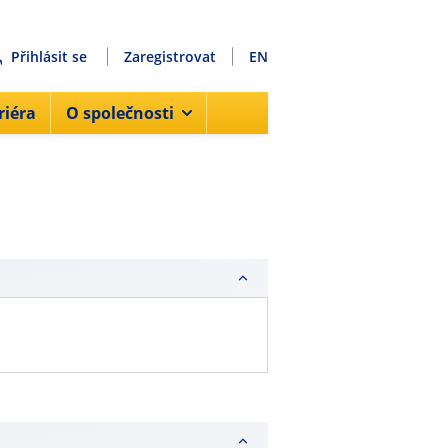
Přihlásit se
Zaregistrovat
EN
riéra
O společnosti