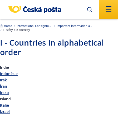
Skip to main content
Home
International Consignments
Important information about international shipments
I - státy dle abecedy
I - Countries in alphabetical
order
Indie
Indonésie
Irák
Írán
Irsko
Island
Itálie
Izrael