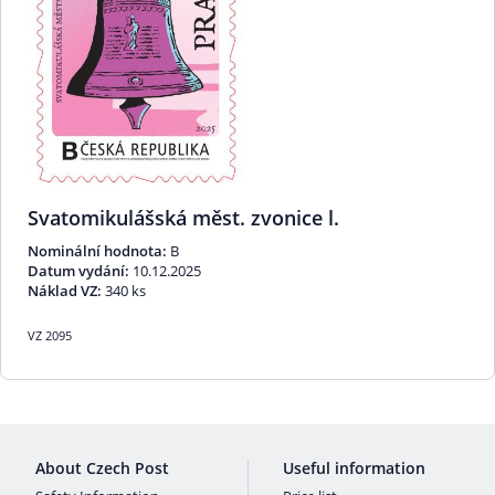
Svatomikulášská měst. zvonice l.
Nominální hodnota:
B
Datum vydání:
10.12.2025
Náklad VZ:
340 ks
VZ 2095
About Czech Post
Useful information