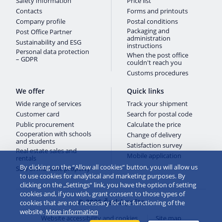
Safety Information
Price list
Contacts
Forms and printouts
Company profile
Postal conditions
Packaging and
Post Office Partner
administration
Sustainability and ESG
instructions
Personal data protection
When the post office
– GDPR
couldn't reach you
Customs procedures
We offer
Quick links
Wide range of services
Track your shipment
Customer card
Search for postal code
Public procurement
Calculate the price
Cooperation with schools
Change of delivery
and students
Satisfaction survey
Real estate sales and
Mobile application
rentals
By clicking on the “Allow all cookies” button, you will allow us
Sale of movable property
to use cookies for analytical and marketing purposes. By
clicking on the „Settings“ link, you have the option of setting
cookies and, if you wish, grant consent to those types of
© 2026 Česká pošta
cookies that are not necessary for the functioning of the
website.
More information
Website accessibility and cookies
Site map