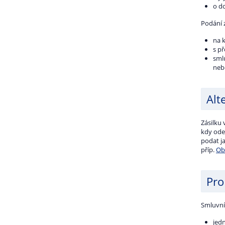
o do
Podání 
na 
s p
sml
neb
Alt
Zásilku
kdy odes
podat j
příp.
Ob
Pro
Smluvní
jed