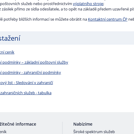
 poštovních služeb nebo prostřednictvím
výplatního stroje
;
z zásilek přímo ze sídla odesílatele, a to opět na základě předem uzavřené 
ě potřeby bližších informací se můžete obrátit na
Kontaktní centrum ČP
neb
stažení
ní ceník
í podmínky – základní poštovní služby
í podmínky - zahraniční podmínky
vý list - Sledování v zahraničí
zahraničních služeb - tabulka
žitečné informace
Nabízíme
eník
Široké spektrum služeb