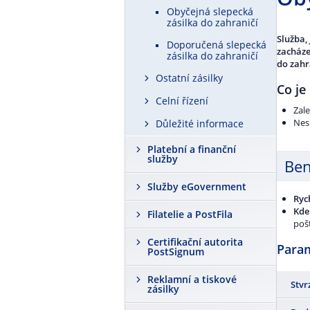
Obyčejná slepecká
zásilka do zahraničí
Služba,
Doporučená slepecká
zacháze
zásilka do zahraničí
do zahr
Ostatní zásilky
Co je
Celní řízení
Zal
Nes
Důležité informace
Platební a finanční
služby
Ben
Služby eGovernment
Ryc
Kde
Filatelie a PostFila
pošt
Certifikační autorita
Para
PostSignum
Reklamní a tiskové
Stvr
zásilky