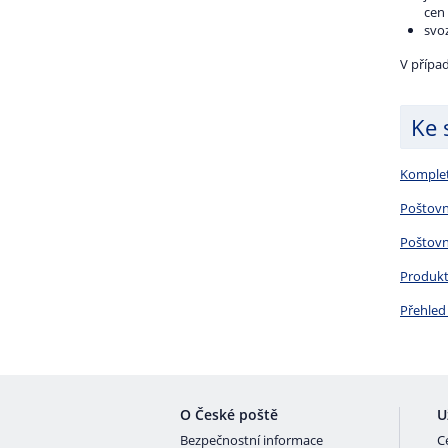
cen
svo
V případ
Ke 
Komplet
Poštovn
Poštovn
Produkto
Přehled 
O České poště
U
Bezpečnostní informace
C