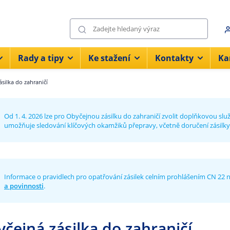
Rady a tipy
Ke stažení
Kontakty
Ka
silka do zahraničí
Od 1. 4. 2026 lze pro Obyčejnou zásilku do zahraničí zvolit doplňkovou slu
umožňuje sledování klíčových okamžiků přepravy, včetně doručení zásilky
Informace o pravidlech pro opatřování zásilek celním prohlášením CN 22 
a povinnosti
.
čejná zásilka do zahraničí