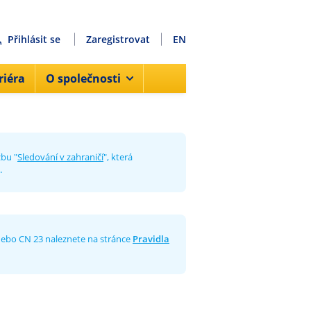
Přihlásit se
Zaregistrovat
EN
riéra
O společnosti
žbu "
Sledování v zahraničí
", která
.
nebo CN 23 naleznete na stránce
Pravidla