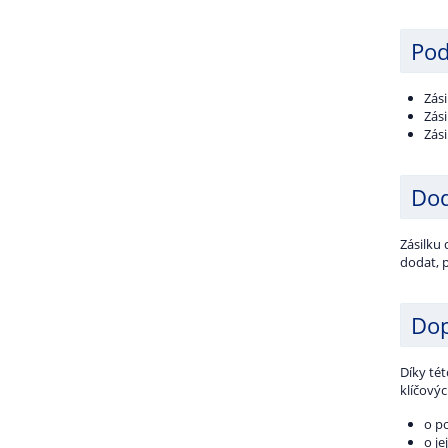
Pod
Zás
Zás
Zási
Dod
Zásilku 
dodat, p
Dop
Díky té
klíčový
o po
o je