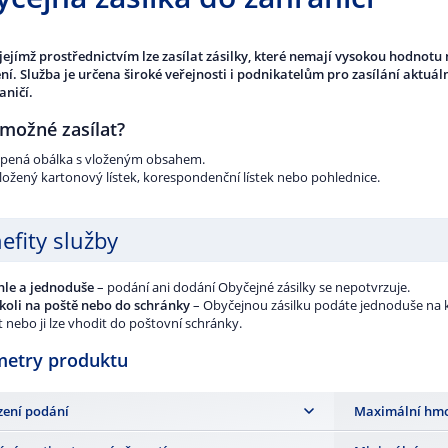
 jejímž prostřednictvím lze zasílat zásilky, které nemají vysokou hodnot
ní.
Služba je určena široké veřejnosti i podnikatelům pro zasílání aktuál
aničí.
 možné zasílat?
epená obálka s vloženým obsahem.
ložený kartonový lístek, korespondenční lístek nebo pohlednice.
efity služby
hle a jednoduše
– podání ani dodání Obyčejné zásilky se nepotvrzuje.
koli na poště nebo do schránky
– Obyčejnou zásilku podáte jednoduše na k
 nebo ji lze vhodit do poštovní schránky.
metry produktu
zení podání
Maximální hmo