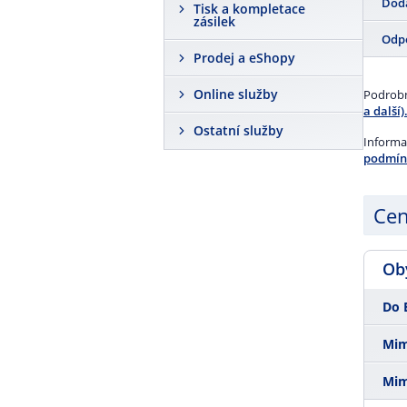
Ne
Dodá
Tisk a kompletace
zásilek
Ne
Odp
Prodej a eShopy
Za šk
obsah
Online služby
Podrobn
a další)
Ostatní služby
Informa
podmín
Cen
Oby
Do 
Mim
50 g
Mim
50 g
100 