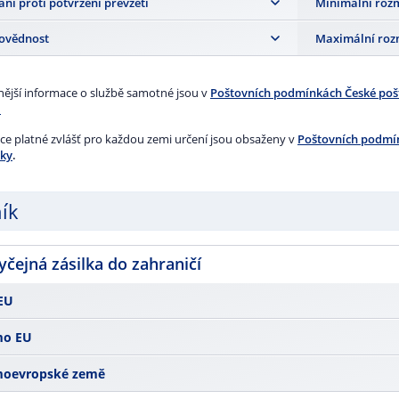
2 kg
ní proti potvrzení převzetí
Minimální roz
ovědnost
14 × 9 cm
Maximální roz
Pro zásilku válco
a 3 cm pro prům
odu vzniklou ztrátou, poškozením nebo úbytkem
Maximální délka 
u zásilky pošta neodpovídá
nesmí přesahova
ější informace o službě samotné jsou v
Poštovních podmínkách České pošty,
.
ce platné zvlášť pro každou zemi určení jsou obsaženy v
Poštovních podmín
ky
.
ík
čejná zásilka do zahraničí
EU
o EU
oevropské země
g