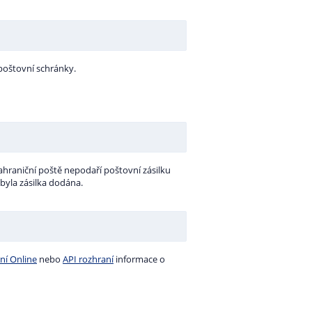
poštovní schránky.
 zahraniční poště nepodaří poštovní zásilku
ebyla zásilka dodána.
ní Online
nebo
API rozhraní
informace o