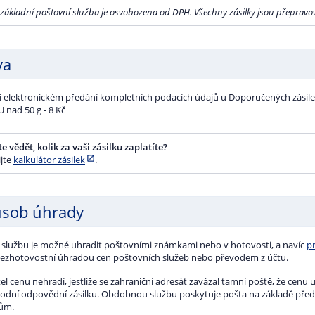
g
g
 základní poštovní služba je osvobozena od DPH. Všechny zásilky jsou přepravov
g
g
g
va
g
g
 g
ři elektronickém předání kompletních podacích údajů u Doporučených zásile
g
 g
 g
 nad 50 g - 8 Kč
 g
 g
e vědět, kolik za vaši zásilku zaplatíte?
ijte
kalkulátor zásilek
.
 g
sob úhrady
 službu je možné uhradit poštovními známkami nebo v hotovosti, a navíc
p
bezhotovostní úhradou cen poštovních služeb nebo převodem z účtu.
el cenu nehradí, jestliže se zahraniční adresát zavázal tamní poště, že cenu u
odní odpovědní zásilku. Obdobnou službu poskytuje pošta na základě př
ům.