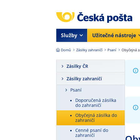
Přejít na hlavní obsah
Služby
Užitečné nástroje
Domů
Zásilky zahraničí
Psaní
Obyčejná zá
Zásilky ČR
Zásilky zahraničí
Psaní
Doporučená zásilka
do zahraničí
Obyčejná zásilka do
zahraničí
Cenné psaní do
zahraničí
Oby