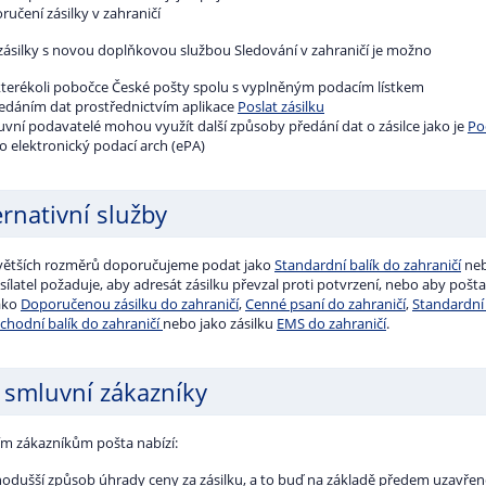
ručení zásilky v zahraničí
zásilky s novou doplňkovou službou Sledování v zahraničí je možno
kterékoli pobočce České pošty spolu s vyplněným podacím lístkem
ředáním dat prostřednictvím aplikace
Poslat zásilku
uvní podavatelé mohou využít další způsoby předání dat o zásilce jako je
Po
o elektronický podací arch (ePA)
ernativní služby
 větších rozměrů doporučujeme podat jako
Standardní balík do zahraničí
ne
ílatel požaduje, aby adresát zásilku převzal proti potvrzení, nebo aby pošt
ako
Doporučenou zásilku do zahraničí
,
Cenné psaní do zahraničí
,
Standardní 
chodní balík d
o zahraničí
nebo jako zásilku
EMS do zahraničí
.
 smluvní zákazníky
m zákazníkům pošta nabízí:
nodušší způsob úhrady ceny za zásilku, a to buď na základě předem uzavř