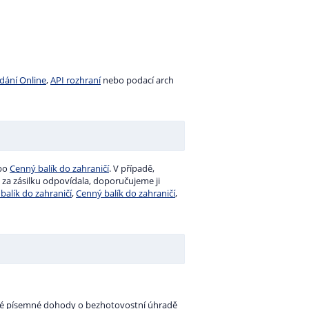
dání Online
,
API rozhraní
nebo podací arch
bo
Cenný balík do zahraničí
. V případě,
a za zásilku odpovídala, doporučujeme ji
balík do zahraničí
,
Cenný balík do zahraničí
,
ené písemné dohody o bezhotovostní úhradě