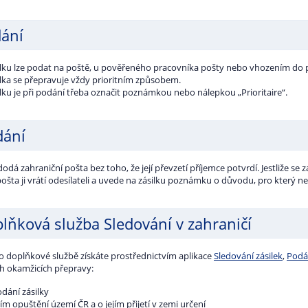
ání
ilku lze podat na poště, u pověřeného pracovníka pošty nebo vhozením do 
ilka se přepravuje vždy prioritním způsobem.
lku je při podání třeba označit poznámkou nebo nálepkou „Prioritaire“.
ání
dodá zahraniční pošta bez toho, že její převzetí příjemce potvrdí. Jestliže se
ošta ji vrátí odesílateli a uvede na zásilku poznámku o důvodu, pro který n
lňková služba Sledování v zahraničí
to doplňkové službě získáte prostřednictvím aplikace
Sledování zásilek
,
Podá
ch okamžicích přepravy:
dání zásilky
jím opuštění území ČR a o jejím přijetí v zemi určení