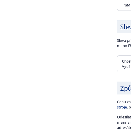
50 g
100 
250 
Tato
100 
250 
500 
Sle
250 
500 
1000
Sleva p
500 
1000
2000
mimo EU
1000
2000
Chcet
Využ
2000
Způ
Cenu za
stroje
, 
Odesílat
mezinár
adresát