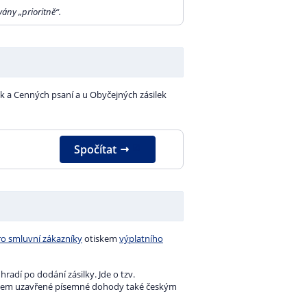
54,00 Kč
67,00 Kč
ány „prioritně“.
109,00 Kč
74,00 Kč
120,00 Kč
151,00 Kč
141,00 Kč
162,00 Kč
248,00 Kč
k a Cenných psaní a u Obyčejných zásilek
213,00 Kč
259,00 Kč
417,00 Kč
356,00 Kč
428,00 Kč
Spočítat
610,00 Kč
ro smluvní zákazníky
otiskem
výplatního
hradí po dodání zásilky. Jde o tzv.
edem uzavřené písemné dohody také českým