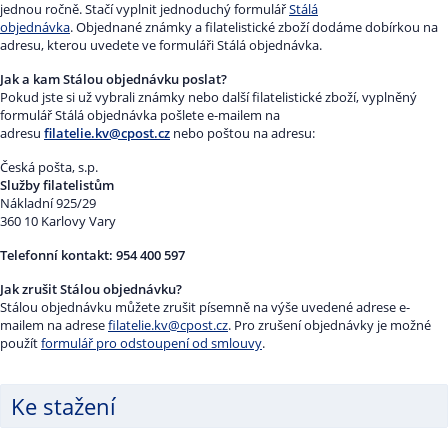
jednou ročně. Stačí vyplnit jednoduchý formulář
Stálá
objednávka
. Objednané známky a filatelistické zboží dodáme dobírkou na
adresu, kterou uvedete ve formuláři Stálá objednávka.
Jak a kam Stálou objednávku poslat?
Pokud jste si už vybrali známky nebo další filatelistické zboží, vyplněný
formulář Stálá objednávka pošlete e-mailem na
adresu
filatelie.kv@cpost.cz
nebo poštou na adresu:
Česká pošta, s.p.
Služby filatelistům
Nákladní 925/29
360 10 Karlovy Vary
Telefonní kontakt: 954 400 597
Jak zrušit Stálou objednávku?
Stálou objednávku můžete zrušit písemně na výše uvedené adrese e-
mailem na adrese
filatelie.kv@cpost.cz
. Pro zrušení objednávky je možné
použít
formulář pro odstoupení od smlouvy
.
Ke stažení