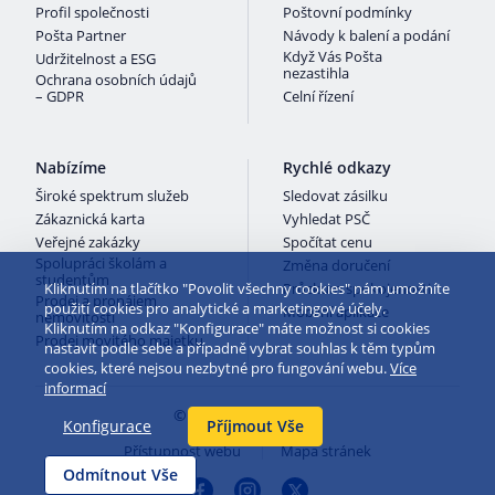
Profil společnosti
Poštovní podmínky
Pošta Partner
Návody k balení a podání
Když Vás Pošta
Udržitelnost a ESG
nezastihla
Ochrana osobních údajů
– GDPR
Celní řízení
Nabízíme
Rychlé odkazy
Široké spektrum služeb
Sledovat zásilku
Zákaznická karta
Vyhledat PSČ
Veřejné zakázky
Spočítat cenu
Spolupráci školám a
Změna doručení
studentům
Kliknutím na tlačítko "Povolit všechny cookies" nám umožníte
Průzkum spokojenosti
Prodej a pronájem
použití cookies pro analytické a marketingové účely.
Mobilní aplikace
nemovitostí
Kliknutím na odkaz "Konfigurace" máte možnost si cookies
Prodej movitého majetku
nastavit podle sebe a případně vybrat souhlas k těm typům
cookies, které nejsou nezbytné pro fungování webu.
Více
informací
© 2026 Česká pošta
Konfigurace
Příjmout Vše
Přístupnost webu
Mapa stránek
Odmítnout Vše