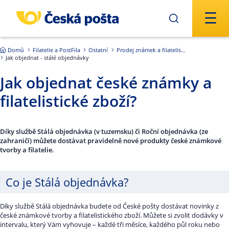
Přejít na hlavní obsah
Domů
Filatelie a PostFila
Ostatní
Prodej známek a filatelistických produktů
Jak objednat - stálé objednávky
Jak objednat české známky a
filatelistické zboží?
Díky službě Stálá objednávka (v tuzemsku) či Roční objednávka (ze
zahraničí) můžete dostávat pravidelně nové produkty české známkové
tvorby a filatelie.
Co je Stálá objednávka?
Díky službě Stálá objednávka budete od České pošty dostávat novinky z
české známkové tvorby a filatelistického zboží. Můžete si zvolit dodávky v
intervalu, který Vám vyhovuje – každé tři měsíce, každého půl roku nebo