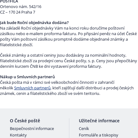
POSTFILA
Ortenovo nám. 542/16
CZ – 170 24 Praha 7
Jak bude Roční objednávka dodána?
Na základě Roční objednávky Vám na konci roku doručíme poštovní
zásilkou nebo e-mailem proforma fakturu. Po připsání peněz na účet České
pošty Vám poštovní zásilkou promptně dodáme objednané známky a
filatelistické zboží.
České známky a ostatní ceniny jsou dodávány za nominální hodnoty,
filatelistické zboží za prodejní cenu České pošty, s. p. Ceny jsou přepočítány
denním kurzem ČNB ke dni vystavení proforma faktury.
Nákup u Smluvních partnerů
Česká pošta má v rámci své velkoobchodní činnosti v zahraničí
několik
Smluvních partnerů
, kteří zajišťují další distribuci a prodej českých
známek, cenin a filatelistického zboží ve svém teritoriu.
O České poště
Užitečné informace
Bezpečnostní informace
Ceník
Kontakty
Formuláře a tiskopisy