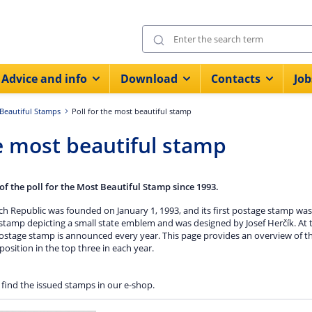
Advice and info
Download
Contacts
Job
Beautiful Stamps
Poll for the most beautiful stamp
 most beautiful stamp
 of the poll for the Most Beautiful Stamp since 1993.
h Republic was founded on January 1, 1993, and its first postage stamp was 
tamp depicting a small state emblem and was designed by Josef Herčík. At t
ostage stamp is announced every year. This page provides an overview of t
 position in the top three in each year.
find the issued stamps in our e-shop.