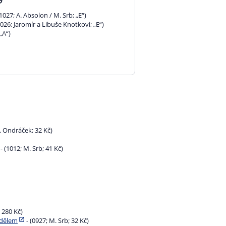
(1027; A. Absolon / M. Srb; „E“)
1026; Jaromír a Libuše Knotkovi; „E“)
„A“)
. Ondráček; 32 Kč)
- (1012; M. Srb; 41 Kč)
; 280 Kč)
ndělem
- (0927; M. Srb; 32 Kč)