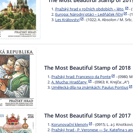
Pražský hrad v ročních obdobích – léto
- 
Europa: Národní ptáci – Ledňáček říční
- (
Les Království
- (1022; A. Absolon / M. Srb; 
The Most Beautiful Stamp of 2018
Pražský hrad: Francesco da Ponte
- (0980; M
A. Mucha: Hradčany
- (0963; K. Krejča; „A“)
Umělecká díla na známkách: Paulus Pontius
The Most Beautiful Stamp of 2017
Korunovační klenoty
- (0915; L. a J. Knotkovi
Pražský hrad - P. Veronese — Sv. Kateřina s a