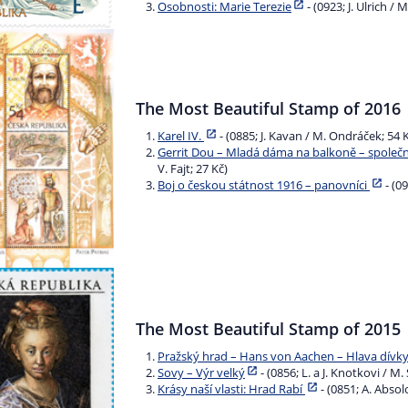
Osobnosti: Marie Terezie
- (0923; J. Ulrich /
The Most Beautiful Stamp of 2016
Karel IV.
- (0885; J. Kavan / M. Ondráček; 54 
Gerrit Dou – Mladá dáma na balkoně – společn
V. Fajt; 27 Kč)
Boj o českou státnost 1916 – panovníci
- (09
The Most Beautiful Stamp of 2015
Pražský hrad – Hans von Aachen – Hlava dívk
Sovy – Výr velký
- (0856; L. a J. Knotkovi / M. 
Krásy naší vlasti: Hrad Rabí
- (0851; A. Absol