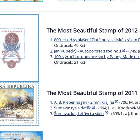
The Most Beautiful Stamp of 2012
800 let od vyhlášení Zlaté buly sicilské králem F
Ondráček; 49 Kč)
Jan Kupecký - Autoportrét s rodinou
- (749; 
100. výročí korunovace sochy Panny Marie n
Ondráček; 21 Kč)
The Most Beautiful Stamp of 2011
A. B. Piepenhagen - Zimní krajina
(706; M. Srb
Šumava: rys a datlík
- (694; L. a J. Knotkovi/M
Šumava: los, tetřívci a šídlo
- (693; L. a J. Kn