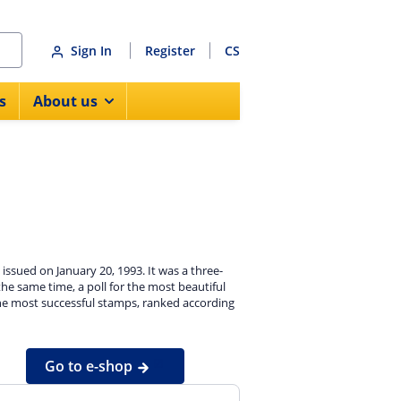
Sign In
Register
CS
s
About us
issued on January 20, 1993. It was a three-
he same time, a poll for the most beautiful
he most successful stamps, ranked according
Go to e-shop