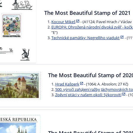
The Most Beautiful Stamp of 2021
Kocour Mikeš
- (A1124; Pavel Hrach / Václav F
EUROPA: Ohrožená národní divoká zvěř - kočk
"E")
Technické památky: Negrelliho viadukt
- (11
The Most Beautiful Stamp of 202
Hrad Kašperk
- (1064; A. Absolon; 27 Kč)
500. výročí zahájení ražby Jáchymovských to
Zpěvní ptáci v našem okolí: Sýkorovití
- (1
The Most Beautiful Stamp of 201