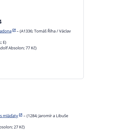
4
madona
– (A1336; Tomáš Říha / Václav
; E)
Adolf Absolon; 77 Kč)
 s mláďaty
– (1284; Jaromír a Libuše
bsolon; 27 Kč)