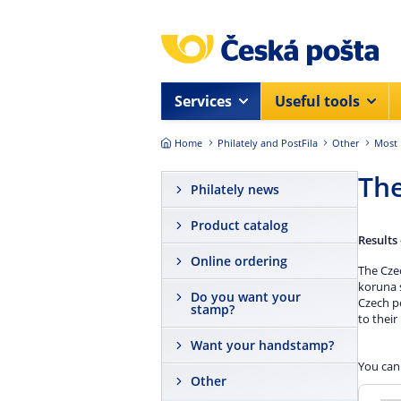
Skip to main content
Services
Useful tools
Home
Philately and PostFila
Other
Most 
The
Philately news
Product catalog
Results
Online ordering
The Czec
koruna s
Do you want your
Czech p
stamp?
to their
Want your handstamp?
You can 
Other