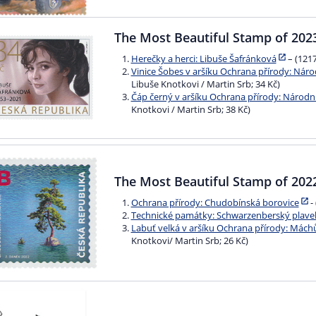
The Most Beautiful Stamp of 202
Herečky a herci: Libuše Šafránková
– (1217
Vinice Šobes v aršíku Ochrana přírody: Náro
Libuše Knotkovi / Martin Srb; 34 Kč)
Čáp černý v aršíku Ochrana přírody: Národní
Knotkovi / Martin Srb; 38 Kč)
The Most Beautiful Stamp of 202
Ochrana přírody: Chudobínská borovice
-
Technické památky: Schwarzenberský plave
Labuť velká v aršíku Ochrana přírody: Máchů
Knotkovi/ Martin Srb; 26 Kč)