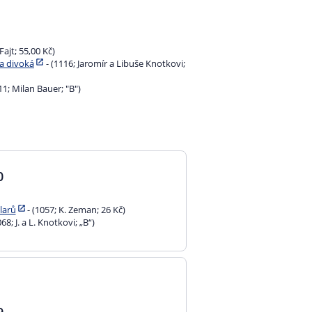
ajt; 55,00 Kč)
a divoká
- (1116; Jaromír a Libuše Knotkovi;
11; Milan Bauer; "B")
0
larů
- (1057; K. Zeman; 26 Kč)
068; J. a L. Knotkovi; „B“)
9