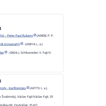
4
hů – Peter Paul Rubens
(A0808; P. P.
ník kropenatý)
- (A0814; L. a J.
der
- (0824; J. Schikaneder; V. Fajt/V.
3
rody - Karlštejnsko
(A0773; L. a J.
x Švabinský, Václav Fajt/Václav Fajt; 35
. Kállay/M. Ondráček; 35 Kč)