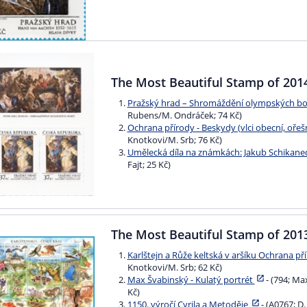
The Most Beautiful Stamp of 201
Pražský hrad – Shromáždění olympských bo
Rubens/M. Ondráček; 74 Kč)
Ochrana přírody - Beskydy (vlci obecní, ořeš
Knotkovi/M. Srb; 76 Kč)
Umělecká díla na známkách: Jakub Schikane
Fajt; 25 Kč)
The Most Beautiful Stamp of 201
Karlštejn a Růže keltská v aršíku Ochrana pří
Knotkovi/M. Srb; 62 Kč)
Max Švabinský - Kulatý portrét
- (794; Ma
Kč)
1150. výročí Cyrila a Metoděje
- (A0767; D