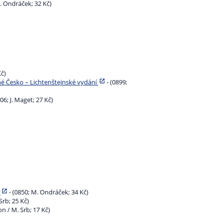
 M. Ondráček; 32 Kč)
Kč)
é Česko – Lichtenštejnské vydání
- (0899;
06; J. Maget; 27 Kč)
y
- (0850; M. Ondráček; 34 Kč)
Srb; 25 Kč)
on / M. Srb; 17 Kč)