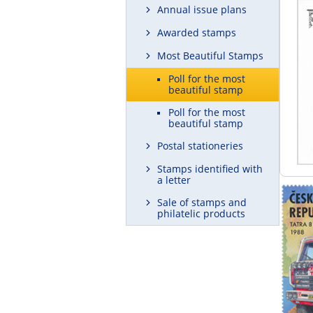
Annual issue plans
Awarded stamps
Most Beautiful Stamps
Poll for the most
beautiful stamp
Poll for the most
beautiful stamp
Postal stationeries
Stamps identified with
a letter
Sale of stamps and
philatelic products