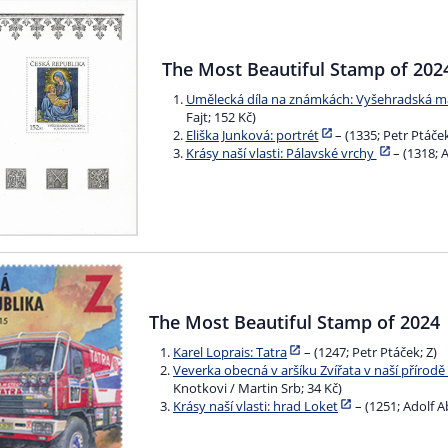
The Most Beautiful Stamp of 202
Umělecká díla na známkách: Vyšehradská 
Fajt; 152 Kč)
Eliška Junková: portrét
– (1335; Petr Ptáček
Krásy naší vlasti: Pálavské vrchy
– (1318; 
The Most Beautiful Stamp of 2024
Karel Loprais: Tatra
– (1247; Petr Ptáček; Z)
Veverka obecná v aršíku Zvířata v naší přírodě
Knotkovi / Martin Srb; 34 Kč)
Krásy naší vlasti: hrad Loket
– (1251; Adolf A