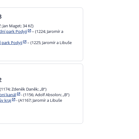
3
; Jan Maget; 34 Kč)
dní park Podyjí
– (1224; Jaromír a
 park Podyjí
– (1225; Jaromír a Libuše
2
 (1174; Zdeněk Daněk; „B“)
bní kanál
- (1156; Adolf Absolon; „B“)
v kraj
- (A1167; Jaromír a Libuše