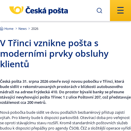
Skip to main content
Home
News
2026
V Třinci vznikne pošta s
moderními prvky obsluhy
klientů
Česká pošta 31. srpna 2026 otevře svoji novou pobočku v Třinci, která
bude sídlit v rekonstruovaných prostorách v blízkosti autobusového
nádraží na adrese Frýdecká 410. Do prostor bývalé banky se přesune
stávající nevyhovující pošta Třinec 1 z ulice Poštovní 207, což představuje
vzdálenost cca 200 metrů.
Nová pobočka bude sídlit ve dvou podlažích bezbariérový přístup zajistí
výtah. Pro klienty bude k dispozici parkoviště. Otevírací doba pro veřejnost
se oproti stávajícímu stavu rozšíří. Kromě standardních poštovních služeb
budou k dispozici přepážky pro agendy ČSOB, ČEZ a složitější operace vyřídí