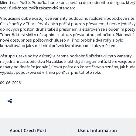
klienti na ePoště. Pobočka bude koncipována do moderního designu, který
svojí funkčností zvýší zákaznický standard.
V současné době existují dvě varianty budoucího rozložení pobočkové sítě
České pošty v Třinci. První z nich počítá pouze s přesunem třinecké jedničky
do nových prostor, druhá také s přesunem, ale zároveň se sloučením pošty
Třinec 8, která sídlí v nákupním centru, s přesunutou pobočkou. Plánování
nové dostupnosti poštovních služeb v Třinci probíhá dva roky a bylo
konzultováno jak s místními právnickými osobami, tak s městem.
Zástupci České pošty v úterý 9. června podrobně představili tyto varianty
na jednání zastupitelstva Na základě faktických argumentů, které vzejdou z
debaty po dnešním jednání, Česká pošta do konce června oznámí, jak bude
vypadat pobočková síť v Třinci po 31. srpnu tohoto roku.
09. 06. 2026
About Czech Post
Useful information