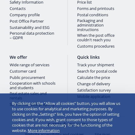
Safety Information
Price list
Contacts
Forms and printouts
Company profile
Postal conditions
Packaging and
Post Office Partner
administration
Sustainability and ESG
instructions
Personal data protection
When the post office
– GDPR
couldn't reach you
Customs procedures
We offer
Quick links
Wide range of services
Track your shipment
Customer card
Search for postal code
Public procurement
Calculate the price
Cooperation with schools
Change of delivery
and students
Satisfaction survey
Real estate sales and
Mobile application
rentals
By clicking on the “Allow all cookies” button, you will allow us
Sale of movable property
to use cookies for analytical and marketing purposes. By
clicking on the „Settings“ link, you have the option of setting
cookies and, if you wish, grant consent to those types of
© 2026 Česká pošta
cookies that are not necessary for the functioning of the
website.
More information
Website accessibility and cookies
Site map