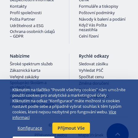
Kontakty
Formuláře a tiskopisy
Profil společnosti
Poštovní podmínky
Pošta Partner
Návody k balení a podání
Když Vás Pošta
Udržitelnost a ESG
nezastihla
Ochrana osobních údajů
– GDPR
Celní řízení
Nabízíme
Rychlé odkazy
Široké spektrum služeb
Sledovat zásilku
Zákaznická karta
Vyhledat PSČ
Veřejné zakázky
Spočítat cenu
Spolupráci školám a
Změna doručení
studentům
Kliknutím na tlačítko "Povolit všechny cookies" nám umožníte
Průzkum spokojenosti
Prodej a pronájem
použití cookies pro analytické a marketingové účely.
Mobilní aplikace
nemovitostí
Kliknutím na odkaz "Konfigurace" máte možnost si cookies
Prodej movitého majetku
nastavit podle sebe a případně vybrat souhlas k těm typům
cookies, které nejsou nezbytné pro fungování webu.
Více
informací
© 2026 Česká pošta
Konfigurace
Příjmout Vše
Přístupnost webu
Mapa stránek