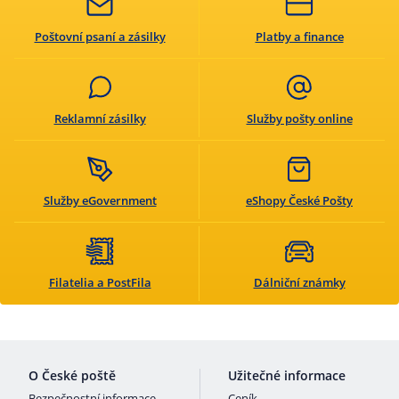
Poštovní psaní a zásilky
Platby a finance
Reklamní zásilky
Služby pošty online
Služby eGovernment
eShopy České Pošty
Filatelia a PostFila
Dálniční známky
O České poště
Užitečné informace
Bezpečnostní informace
Ceník