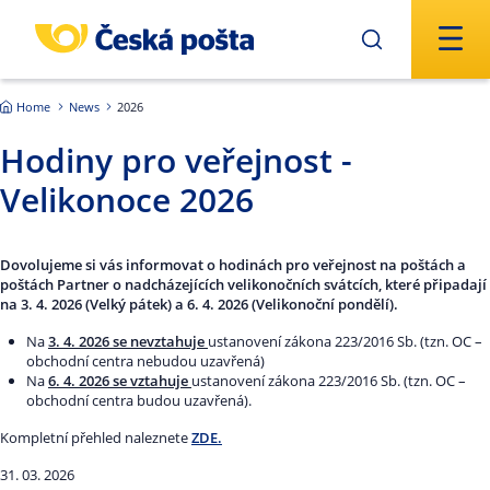
Skip to main content
Home
News
2026
Hodiny pro veřejnost -
Velikonoce 2026
Dovolujeme si vás informovat o hodinách pro veřejnost na poštách a
poštách Partner o nadcházejících velikonočních svátcích, které připadají
na
3. 4. 2026
(Velký pátek) a
6. 4. 2026
(Velikonoční pondělí).
Na
3. 4. 2026 se nevztahuje
ustanovení zákona 223/2016 Sb. (tzn. OC –
obchodní centra nebudou uzavřená)
Na
6. 4. 2026 se vztahuje
ustanovení zákona 223/2016 Sb. (tzn. OC –
obchodní centra budou uzavřená).
Kompletní přehled naleznete
ZDE.
31. 03. 2026