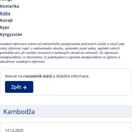
Kostarika
Kuba
Kuvajt
Kypr
Kyrgyzstán
Uvedené informace máme od zahraničního poskytovatele poštovních služeb a slouží jako
zdroj informací např. o nedovoleném obsahu, správném psaní adres, vyplnění celních
prohlášek atd. při zasílání listovních a balíkových zásilek do zahraničí. Za informace
neodpovídáme, co dostaneme, to publikujeme a zejména neodpovídáme za úplnost a
aktuálnost uvedených informací.
Návrat na
rozcestník států
a důležité informace.
Zpět
Kambodža
12.12.2025