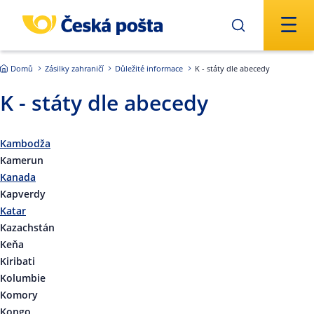
Přejít na hlavní obsah
Domů
Zásilky zahraničí
Důležité informace
K - státy dle abecedy
K - státy dle abecedy
Kambodža
Kamerun
Kanada
Kapverdy
Katar
Kazachstán
Keňa
Kiribati
Kolumbie
Komory
Kongo