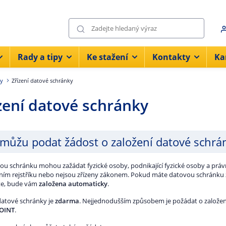
Rady a tipy
Ke stažení
Kontakty
Ka
ky
Zřízení datové schránky
zení datové schránky
 můžu podat žádost o založení datové schrá
ou schránku mohou zažádat fyzické osoby, podnikající fyzické osoby a práv
ím rejstříku nebo nejsou zřízeny zákonem. Pokud máte datovou schránku
te, bude vám
založena automaticky
.
 datové schránky je
zdarma
. Nejjednodušším způsobem je požádat o založe
POINT
.