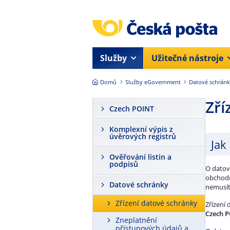
Přejít na hlavní obsah
Služby
Užitečné nástroje
Domů
Služby eGovernment
Datové schrán
Zří
Czech POINT
Komplexní výpis z
úvěrových registrů
Jak
Ověřování listin a
podpisů
O datov
obchodn
Datové schránky
nemusí
Zřízení datové schránky
Zřízení
Czech 
Zneplatnění
přístupových údajů a