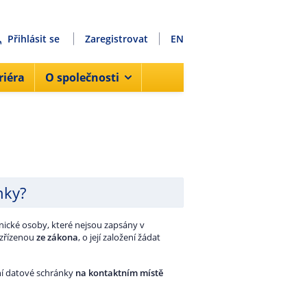
Přihlásit se
Zaregistrovat
EN
riéra
O společnosti
nky?
nické osoby, které nejsou zapsány v
 zřízenou
ze zákona
, o její založení žádat
ní datové schránky
na kontaktním místě