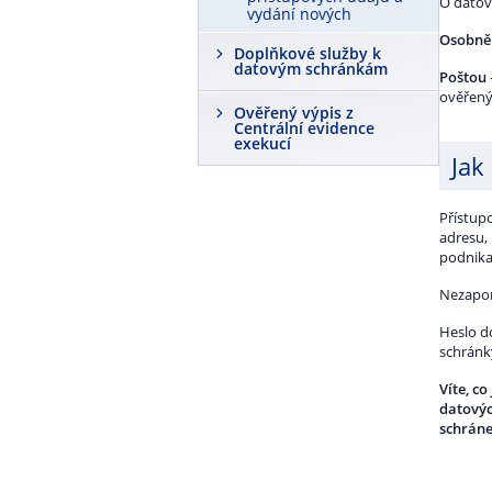
O datov
vydání nových
Osobně
Doplňkové služby k
datovým schránkám
Poštou
ověřený
Ověřený výpis z
Centrální evidence
exekucí
Jak
Přístup
adresu,
podnika
Nezapome
Heslo d
schránk
Víte, c
datovýc
schrán