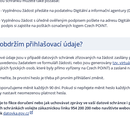
ou schránku můžete také požádat:
- Vyplněnou žádost předáte na podatelnu Digitální a informační agentury (D
- Vyplněnou žádost s úředně ověřeným podpisem pošlete na adresu Digitální
 podpis si zajistíte na poštách označených logem Czech POINT.
 obdržím přihlašovací údaje?
ové údaje jsou v případě datových schránek zřizovaných na žádost zasílány 
 uvedenou žadatelem ve formuláři žádosti, nebo jsou generovány
tzv. virtu
jících fyzických osob, které byly přímo vyřízeny na Czech POINT) a zaslané 
ňte, že prvotní heslo je třeba při prvním přihlášení změnit.
oporučujeme měnit každých 90 dní. Pokud si nepřejete měnit heslo každých 9
y nastavit neomezenou platnost hesla.
o je to fikce doručení nebo jak uchovávat zprávy ve vaší datové schránce i
h schránkách volejte zákaznickou linku 954 200 200 nebo navštivte webo
ek
datovka.gov.cz