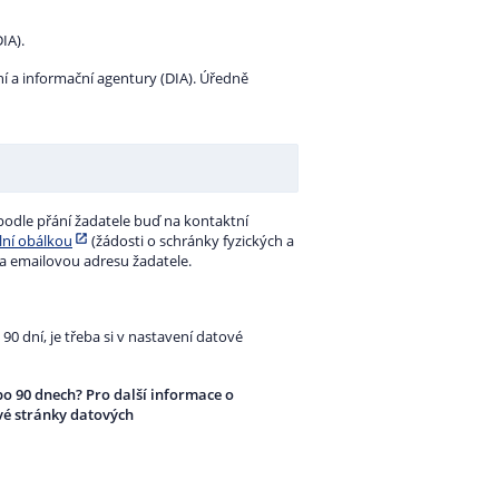
IA).
 a informační agentury (DIA). Úředně
podle přání žadatele buď na kontaktní
ální obálkou
(žádosti o schránky fyzických a
na emailovou adresu žadatele.
0 dní, je třeba si v nastavení datové
 po 90 dnech? Pro další informace o
vé stránky datových