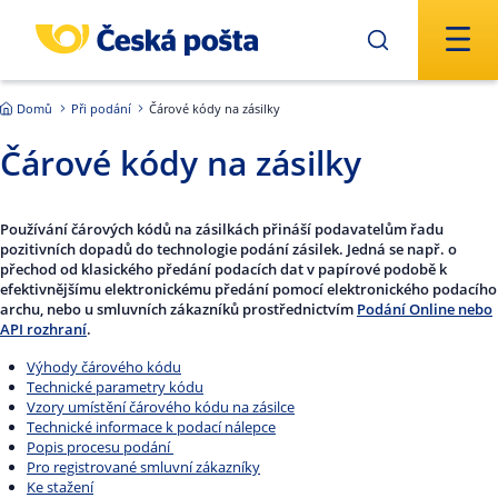
Přejít na hlavní obsah
Domů
Při podání
Čárové kódy na zásilky
Čárové kódy na zásilky
Používání čárových kódů na zásilkách přináší podavatelům řadu
pozitivních dopadů do technologie podání zásilek. Jedná se např. o
přechod od klasického předání podacích dat v papírové podobě k
efektivnějšímu elektronickému předání pomocí elektronického podacího
archu, nebo u smluvních zákazníků prostřednictvím
Podání Online nebo
API rozhraní
.
Výhody čárového kódu
Technické parametry kódu
Vzory umístění čárového kódu na zásilce
Technické informace k podací nálepce
Popis procesu podání
Pro registrované smluvní zákazníky
Ke stažení