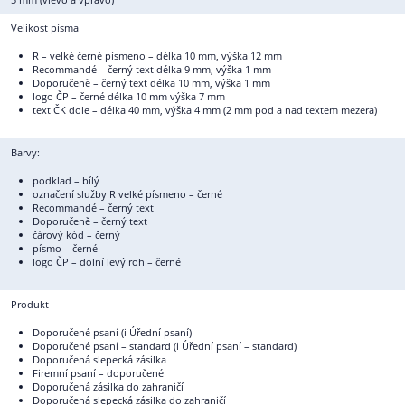
Velikost písma
R – velké černé písmeno – délka 10 mm, výška 12 mm
Recommandé – černý text délka 9 mm, výška 1 mm
Doporučeně – černý text délka 10 mm, výška 1 mm
logo ČP – černé délka 10 mm výška 7 mm
text ČK dole – délka 40 mm, výška 4 mm (2 mm pod a nad textem mezera)
Barvy:
podklad – bílý
označení služby R velké písmeno – černé
Recommandé – černý text
Doporučeně – černý text
čárový kód – černý
písmo – černé
logo ČP – dolní levý roh – černé
Produkt
Doporučené psaní (i Úřední psaní)
Doporučené psaní – standard (i Úřední psaní – standard)
Doporučená slepecká zásilka
Firemní psaní – doporučené
Doporučená zásilka do zahraničí
Doporučená slepecká zásilka do zahraničí