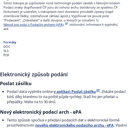
Tento tiskopis je uzpůsoben nové technologii podání zásilek s čárovým kódem.
Podací znaky doplňované ČP jsou do tohoto archu dotisknuty ze systému ČP.
Dokument je uzamčen, s tiskopisem není dovoleno provádět úpravy (např.
zmenšovat řádky, odstraňovat záhlaví apod.). Vyplňovat lze pouze pole
"Podavatel", „Odesílatel" a další sloupce, u kterých je označení 1)
Návod pro práci s Podacím archem (nPA)
okótování, informace k vyplnění,
atd.
DOC
XLS
PDF
Elektronický způsob podání
Poslat zásilku
Podací data vyplníte online
v aplikaci Poslat zásilku
. Získáte podací
kód, díky kterému to na poště půjde rychleji. Stačí ho jen předat u
přepážky. Máte na to 30 dnů.
Nový elektronický podací arch - ePA
Tento způsob spočívá v předání podacích dat v elektronické formě
prostřednictvím
nového elektronického podacího archu - ePA
. Vlastní