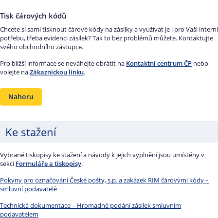
Tisk čárových kódů
Chcete si sami tisknout čárové kódy na zásilky a využívat je i pro Vaši interní
potřebu, třeba evidenci zásilek? Tak to bez problémů můžete. Kontaktujte
svého obchodního zástupce.
Pro bližší informace se neváhejte obrátit na
Kontaktní centrum ČP
nebo
volejte na
Zákaznickou linku
.
Nahoru
Ke stažení
Vybrané tiskopisy ke stažení a návody k jejich vyplnění jsou umístěny v
sekci
Formuláře a tiskopisy
.
Pokyny pro označování České pošty, s.p. a zakázek RIM čárovými kódy –
smluvní podavatelé
Technická dokumentace – Hromadné podání zásilek smluvním
podavatelem