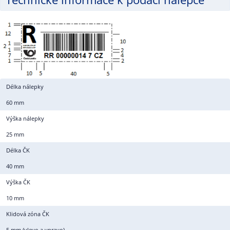
Délka nálepky
60 mm
Výška nálepky
25 mm
Délka ČK
40 mm
Výška ČK
10 mm
Klidová zóna ČK
5 mm (vlevo a vpravo)