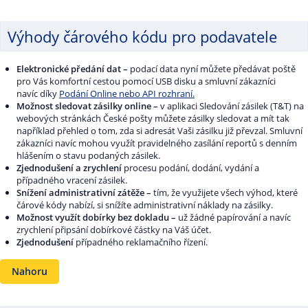
Výhody čárového kódu pro podavatele
Elektronické předání dat –
podací data nyní můžete předávat poště
pro Vás komfortní cestou pomocí USB disku a smluvní zákazníci
navíc díky
Podání Online nebo API rozhraní.
Možnost sledovat zásilky online –
v aplikaci Sledování zásilek (T&T) na
webových stránkách České pošty můžete zásilky sledovat a mít tak
například přehled o tom, zda si adresát Vaši zásilku již převzal. Smluvní
zákazníci navíc mohou využít pravidelného zasílání reportů s denním
hlášením o stavu podaných zásilek.
Zjednodušení a zrychlení
procesu podání, dodání, vydání a
případného vracení zásilek.
Snížení administrativní zátěže –
tím, že využijete všech výhod, které
čárové kódy nabízí, si snížíte administrativní náklady na zásilky.
Možnost využít dobírky bez dokladu –
už žádné papírování a navíc
zrychlení připsání dobírkové částky na Váš účet.
Zjednodušení
případného reklamačního řízení.
Nahoru