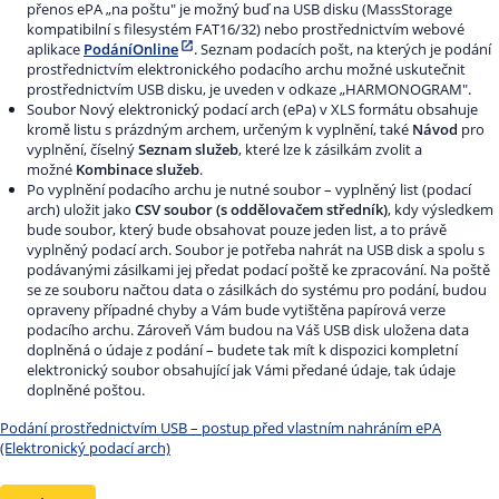
přenos ePA „na poštu" je možný buď na USB disku (MassStorage
kompatibilní s filesystém FAT16/32) nebo prostřednictvím webové
aplikace
PodáníOnline
. Seznam podacích pošt, na kterých je podání
prostřednictvím elektronického podacího archu možné uskutečnit
prostřednictvím USB disku, je uveden v odkaze „HARMONOGRAM".
Soubor Nový elektronický podací arch (ePa) v XLS formátu obsahuje
kromě listu s prázdným archem, určeným k vyplnění, také
Návod
pro
vyplnění, číselný
Seznam služeb
, které lze k zásilkám zvolit a
možné
Kombinace služeb
.
Po vyplnění podacího archu je nutné soubor – vyplněný list (podací
arch) uložit jako
CSV soubor (s oddělovačem středník)
, kdy výsledkem
bude soubor, který bude obsahovat pouze jeden list, a to právě
vyplněný podací arch. Soubor je potřeba nahrát na USB disk a spolu s
podávanými zásilkami jej předat podací poště ke zpracování. Na poště
se ze souboru načtou data o zásilkách do systému pro podání, budou
opraveny případné chyby a Vám bude vytištěna papírová verze
podacího archu. Zároveň Vám budou na Váš USB disk uložena data
doplněná o údaje z podání – budete tak mít k dispozici kompletní
elektronický soubor obsahující jak Vámi předané údaje, tak údaje
doplněné poštou.
Podání prostřednictvím USB – postup před vlastním nahráním ePA
(Elektronický podací arch)