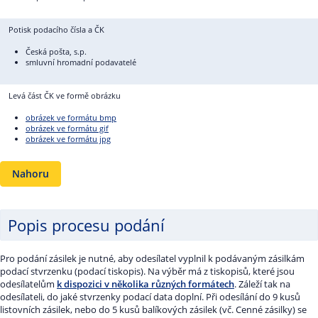
Potisk podacího čísla a ČK
Česká pošta, s.p.
smluvní hromadní podavatelé
Levá část ČK ve formě obrázku
obrázek ve formátu bmp
obrázek ve formátu gif
obrázek ve formátu jpg
Nahoru
Popis procesu podání
Pro podání zásilek je nutné, aby odesílatel vyplnil k podávaným zásilkám
podací stvrzenku (podací tiskopis). Na výběr má z tiskopisů, které jsou
odesílatelům
k dispozici v několika různých formátech
. Záleží tak na
odesílateli, do jaké stvrzenky podací data doplní. Při odesílání do 9 kusů
listovních zásilek, nebo do 5 kusů balíkových zásilek (vč. Cenné zásilky) se