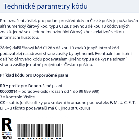
Technické parametry kódu
Pro označení zásilek pro podání prostřednictvím České pošty je požadován
alfanumerický čárový kód, typu C128, s pevnou délkou 13 kódovaných
znaků. Jedná se o jednodimenzionální čárový kód s relativně velkou
informační hustotou.
Žádný další čárový kód C128 s délkou 13 znaků (např. interní kód
podavatele) na adresní straně zásilky by být neměl. Eventuální umístění
dalšího čárového kódu podavatelem (jiného typu a délky) na adresní
stranu zásilky je nutné projednat s Českou poštou.
Příklad kódu pro Doporučené psaní
RR
= prefix pro Doporučené psaní
00000014
= pořadové číslo (rozsah od 1 do 99 999 999)
7
= kontrolní číslice
CZ
= suffix (další suffixy pro smluvní hromadné podavatele: F, M, U, C, E, T,
B, L - u těchto podavatelů má ČK jinou strukturu)