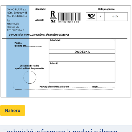
Nahoru
Technické informace k podací nálepce