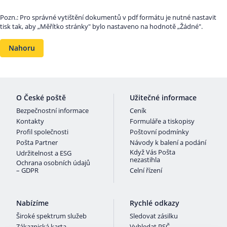
Pozn.: Pro správné vytištění dokumentů v pdf formátu je nutné nastavit
tisk tak, aby „Měřítko stránky" bylo nastaveno na hodnotě „Žádné".
Nahoru
O České poště
Užitečné informace
Bezpečnostní informace
Ceník
Kontakty
Formuláře a tiskopisy
Profil společnosti
Poštovní podmínky
Pošta Partner
Návody k balení a podání
Když Vás Pošta
Udržitelnost a ESG
nezastihla
Ochrana osobních údajů
– GDPR
Celní řízení
Nabízíme
Rychlé odkazy
Široké spektrum služeb
Sledovat zásilku
Zákaznická karta
Vyhledat PSČ