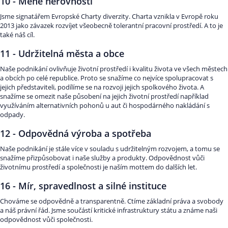
10 - Méně nerovností
Jsme signatářem Evropské Charty diverzity. Charta vznikla v Evropě roku
2013 jako závazek rozvíjet všeobecně tolerantní pracovní prostředí. A to je
také náš cíl.
11 - Udržitelná města a obce
Naše podnikání ovlivňuje životní prostředí i kvalitu života ve všech městech
a obcích po celé republice. Proto se snažíme co nejvíce spolupracovat s
jejich představiteli, podílíme se na rozvoji jejich spolkového života. A
snažíme se omezit naše působení na jejich životní prostředí například
využíváním alternativních pohonů u aut či hospodárného nakládání s
odpady.
12 - Odpovědná výroba a spotřeba
Naše podnikání je stále více v souladu s udržitelným rozvojem, a tomu se
snažíme přizpůsobovat i naše služby a produkty. Odpovědnost vůči
životnímu prostředí a společnosti je naším mottem do dalších let.
16 - Mír, spravedlnost a silné instituce
Chováme se odpovědně a transparentně. Ctíme základní práva a svobody
a náš právní řád. Jsme součástí kritické infrastruktury státu a známe naši
odpovědnost vůči společnosti.