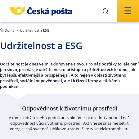
Přejít na hlavní obsah
Domů
Udržitelnost a ESG
Udržitelnost a ESG
Udržitelnost je dnes velmi skloňované slovo. Pro nás pošťáky to, ale není
jen slovo, pro nás je udržitelnost o přístupu a příležitostech k tomu, jak
být lepší, efektivnější a prospěšnější. A to nejen v oblasti životního
prostředí, sociální odpovědnosti, ale i k řízení firmy a etickému
podnikání.
Odpovědnost k životnímu prostředí
V rámci udržitelného podnikání vnímáme jako jednu z priorit i naši
odpovědnost vůči životnímu prostředí. Aktivně se snažíme šetřit
energie, snižovat naši uhlíkovou stopu či rozvíjet elektromobilitu.