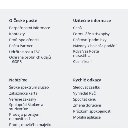
O České poště
Užitečné informace
Bezpečnostní informace
Ceník
Kontakty
Formuláře a tiskopisy
Profil společnosti
Poštovní podmínky
Pošta Partner
Návody k balení a podání
Když Vás Pošta
Udržitelnost a ESG
nezastihla
Ochrana osobních údajů
– GDPR
Celní řízení
Nabízíme
Rychlé odkazy
Široké spektrum služeb
Sledovat zásilku
Zákaznická karta
Vyhledat PSČ
Veřejné zakázky
Spočítat cenu
Spolupráci školám a
Změna doručení
studentům
Průzkum spokojenosti
Prodej a pronájem
Mobilní aplikace
nemovitostí
Prodej movitého majetku