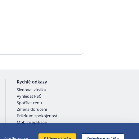
Rychlé odkazy
Sledovat zásilku
Vyhledat PSČ
Spočítat cenu
Změna doručení
Průzkum spokojenosti
Mobilní aplikace
Konfigurace
Příjmout Vše
Odmítnout Vše