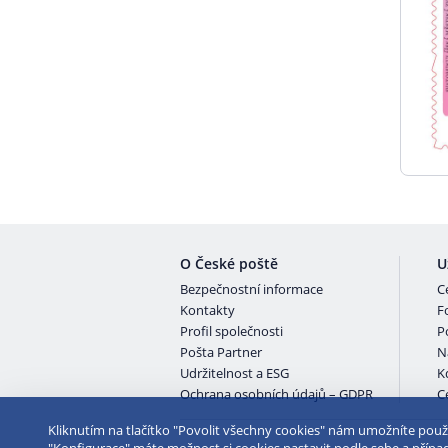
O České poště
U
Bezpečnostní informace
C
Kontakty
F
Profil společnosti
P
Pošta Partner
N
Udržitelnost a ESG
K
Ochrana osobních údajů – GDPR
Ce
Kliknutím na tlačítko "Povolit všechny cookies" nám umožníte použi