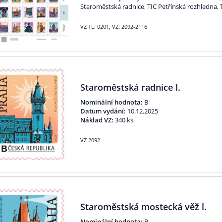
Staroměstská radnice, TIC Petřínská rozhledna, 
VZ TL: 0201, VZ: 2092-2116
Staroměstská radnice l.
Nominální hodnota:
B
Datum vydání:
10.12.2025
Náklad VZ:
340 ks
VZ 2092
Staroměstská mostecká věž l.
Nominální hodnota:
B