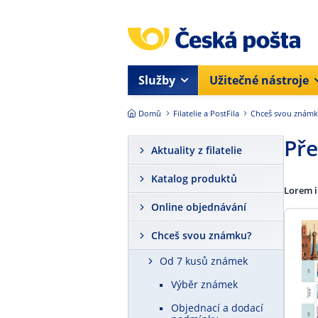
Přejít na hlavní obsah
Služby
Užitečné nástroje
Domů
Filatelie a PostFila
Chceš svou znám
Pře
Aktuality z filatelie
Katalog produktů
Lorem 
Online objednávání
Chceš svou známku?
Od 7 kusů známek
Výběr známek
Objednací a dodací