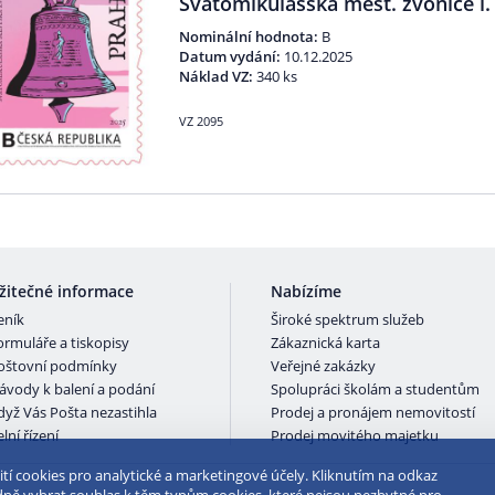
Svatomikulášská měst. zvonice l.
Nominální hodnota:
B
Datum vydání:
10.12.2025
Náklad VZ:
340 ks
VZ 2095
žitečné informace
Nabízíme
eník
Široké spektrum služeb
ormuláře a tiskopisy
Zákaznická karta
oštovní podmínky
Veřejné zakázky
ávody k balení a podání
Spolupráci školám a studentům
dyž Vás Pošta nezastihla
Prodej a pronájem nemovitostí
lní řízení
Prodej movitého majetku
tí cookies pro analytické a marketingové účely. Kliknutím na odkaz