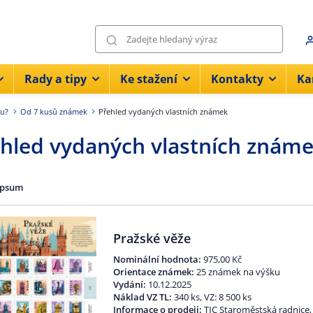
Rady a tipy
Ke stažení
Kontakty
Ka
ku?
Od 7 kusů známek
Přehled vydaných vlastních známek
hled vydaných vlastních znám
ipsum
Pražské věže
Nominální hodnota:
975,00 Kč
Orientace známek:
25 známek na výšku
Vydání:
10.12.2025
Náklad VZ TL:
340 ks, VZ: 8 500 ks
Informace o prodeji:
TIC Staroměstská radnice,