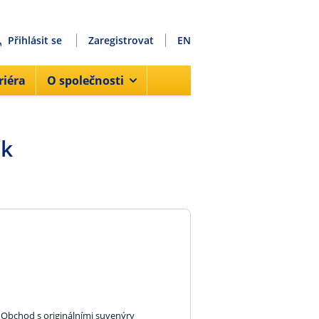
Přihlásit se
Zaregistrovat
EN
riéra
O společnosti
ek
 Obchod s originálními suvenýry