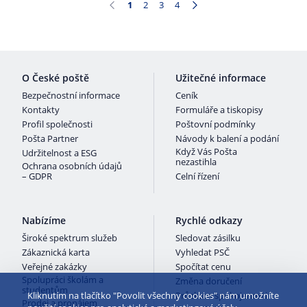
1
2
3
4
Stránka
Stránka
Stránka
Stránka
O České poště
Užitečné informace
Bezpečnostní informace
Ceník
Kontakty
Formuláře a tiskopisy
Profil společnosti
Poštovní podmínky
Pošta Partner
Návody k balení a podání
Když Vás Pošta
Udržitelnost a ESG
nezastihla
Ochrana osobních údajů
– GDPR
Celní řízení
Nabízíme
Rychlé odkazy
Široké spektrum služeb
Sledovat zásilku
Zákaznická karta
Vyhledat PSČ
Veřejné zakázky
Spočítat cenu
Spolupráci školám a
Změna doručení
studentům
Kliknutím na tlačítko "Povolit všechny cookies" nám umožníte
Průzkum spokojenosti
Prodej a pronájem