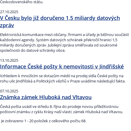
Československého státu.
27.10.2025
V Česku bylo již doručeno 1,5 miliardy datových
zpráv
Elektronická komunikace mezi občany, firmami a úřady je běžnou součástí
každodenní agendy. Systém datových schránek překročil hranici 1,5
miliardy doručených zpráv. Jubilejní zpráva směřovala od soukromé
společnosti do datové schránky obce.
13.10.2025
Informace České pošty k nemovitosti v Jindřišské
Vzhledem k množícím se dotazům médií na prodej sídla České pošty na
rohu ulic Jindřišská a Politických vězňů v Praze uvádíme následující fakta.
07.10.2025
Známka zámek Hluboká nad Vltavou
Česká pošta uvádí ve středu 8. října do prodeje novou příležitostnou
poštovní známku z cyklu Krásy naší vlasti: zámek Hluboká nad Vltavou.
Je zobrazeno 1 - 20 položek z celkového počtu 68.