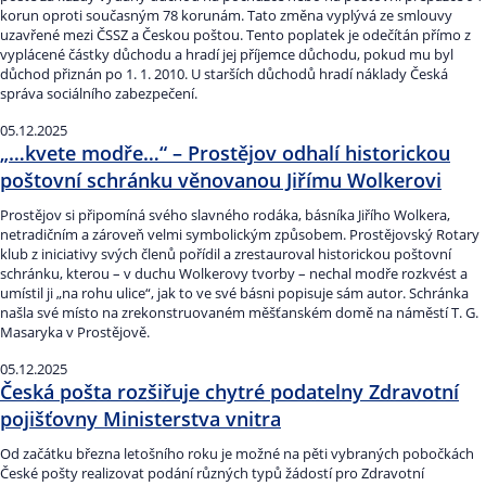
korun oproti současným 78 korunám. Tato změna vyplývá ze smlouvy
uzavřené mezi ČSSZ a Českou poštou. Tento poplatek je odečítán přímo z
vyplácené částky důchodu a hradí jej příjemce důchodu, pokud mu byl
důchod přiznán po 1. 1. 2010. U starších důchodů hradí náklady Česká
správa sociálního zabezpečení.
05.12.2025
„…kvete modře…“ – Prostějov odhalí historickou
poštovní schránku věnovanou Jiřímu Wolkerovi
Prostějov si připomíná svého slavného rodáka, básníka Jiřího Wolkera,
netradičním a zároveň velmi symbolickým způsobem. Prostějovský Rotary
klub z iniciativy svých členů pořídil a zrestauroval historickou poštovní
schránku, kterou – v duchu Wolkerovy tvorby – nechal modře rozkvést a
umístil ji „na rohu ulice“, jak to ve své básni popisuje sám autor. Schránka
našla své místo na zrekonstruovaném měšťanském domě na náměstí T. G.
Masaryka v Prostějově.
05.12.2025
Česká pošta rozšiřuje chytré podatelny Zdravotní
pojišťovny Ministerstva vnitra
Od začátku března letošního roku je možné na pěti vybraných pobočkách
České pošty realizovat podání různých typů žádostí pro Zdravotní