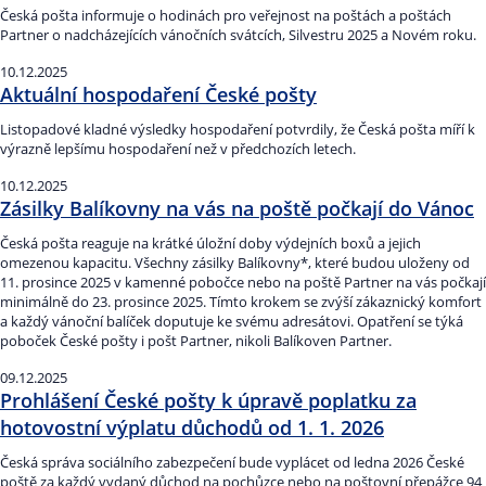
Česká pošta informuje o hodinách pro veřejnost na poštách a poštách
Partner o nadcházejících vánočních svátcích, Silvestru 2025 a Novém roku.
10.12.2025
Aktuální hospodaření České pošty
Listopadové kladné výsledky hospodaření potvrdily, že Česká pošta míří k
výrazně lepšímu hospodaření než v předchozích letech.
10.12.2025
Zásilky Balíkovny na vás na poště počkají do Vánoc
Česká pošta reaguje na krátké úložní doby výdejních boxů a jejich
omezenou kapacitu. Všechny zásilky Balíkovny*, které budou uloženy od
11. prosince 2025 v kamenné pobočce nebo na poště Partner na vás počkají
minimálně do 23. prosince 2025. Tímto krokem se zvýší zákaznický komfort
a každý vánoční balíček doputuje ke svému adresátovi. Opatření se týká
poboček České pošty i pošt Partner, nikoli Balíkoven Partner.
09.12.2025
Prohlášení České pošty k úpravě poplatku za
hotovostní výplatu důchodů od 1. 1. 2026
Česká správa sociálního zabezpečení bude vyplácet od ledna 2026 České
poště za každý vydaný důchod na pochůzce nebo na poštovní přepážce 94