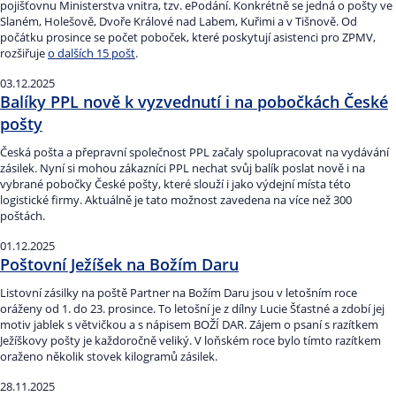
pojišťovnu Ministerstva vnitra, tzv. ePodání. Konkrétně se jedná o pošty ve
Slaném, Holešově, Dvoře Králové nad Labem, Kuřimi a v Tišnově. Od
počátku prosince se počet poboček, které poskytují asistenci pro ZPMV,
rozšiřuje
o dalších 15 pošt
.
03.12.2025
Balíky PPL nově k vyzvednutí i na pobočkách České
pošty
Česká pošta a přepravní společnost PPL začaly spolupracovat na vydávání
zásilek. Nyní si mohou zákazníci PPL nechat svůj balík poslat nově i na
vybrané pobočky České pošty, které slouží i jako výdejní místa této
logistické firmy. Aktuálně je tato možnost zavedena na více než 300
poštách.
01.12.2025
Poštovní Ježíšek na Božím Daru
Listovní zásilky na poště Partner na Božím Daru jsou v letošním roce
oráženy od 1. do 23. prosince. To letošní je z dílny Lucie Šťastné a zdobí jej
motiv jablek s větvičkou a s nápisem BOŽÍ DAR. Zájem o psaní s razítkem
Ježíškovy pošty je každoročně veliký. V loňském roce bylo tímto razítkem
oraženo několik stovek kilogramů zásilek.
28.11.2025