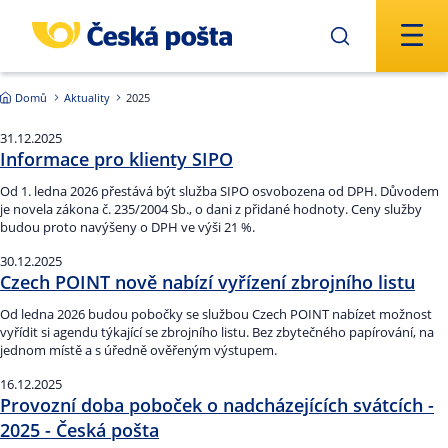
Přejít na hlavní obsah
Domů
Aktuality
2025
31.12.2025
Informace pro klienty SIPO
Od 1. ledna 2026 přestává být služba SIPO osvobozena od DPH. Důvodem
je novela zákona č. 235/2004 Sb., o dani z přidané hodnoty. Ceny služby
budou proto navýšeny o DPH ve výši 21 %.
30.12.2025
Czech POINT nově nabízí vyřízení zbrojního listu
Od ledna 2026 budou pobočky se službou Czech POINT nabízet možnost
vyřídit si agendu týkající se zbrojního listu. Bez zbytečného papírování, na
jednom místě a s úředně ověřeným výstupem.
16.12.2025
Provozní doba poboček o nadcházejících svátcích -
2025 - Česká pošta