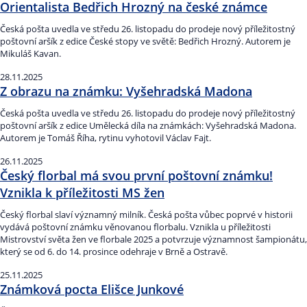
Orientalista Bedřich Hrozný na české známce
Česká pošta uvedla ve středu 26. listopadu do prodeje nový příležitostný
poštovní aršík z edice České stopy ve světě: Bedřich Hrozný. Autorem je
Mikuláš Kavan.
28.11.2025
Z obrazu na známku: Vyšehradská Madona
Česká pošta uvedla ve středu 26. listopadu do prodeje nový příležitostný
poštovní aršík z edice Umělecká díla na známkách: Vyšehradská Madona.
Autorem je Tomáš Říha, rytinu vyhotovil Václav Fajt.
26.11.2025
Český florbal má svou první poštovní známku!
Vznikla k příležitosti MS žen
Český florbal slaví významný milník. Česká pošta vůbec poprvé v historii
vydává poštovní známku věnovanou florbalu. Vznikla u příležitosti
Mistrovství světa žen ve florbale 2025 a potvrzuje významnost šampionátu,
který se od 6. do 14. prosince odehraje v Brně a Ostravě.
25.11.2025
Známková pocta Elišce Junkové