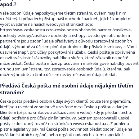
apod.?
Vaše osobní údaje neposkytujeme třetím stranám, ovšem mají k nim
v některých případech přístup naši obchodní partneři, jejichž kompletní
výčet uvádíme na našich webových stránkách zde:
https://www.ceskaposta.cz/o-ceske-poste/obchodni-partneri/zasilkove-
obchody-eshopy/zasilkove-obchody-a-eshopy. Uvedeným obchodním
partnerům jsou osobní údaje předávány z důvodu zpracování osobních
údajů, výhradně za účelem plnění podmínek dle příslušné smlouvy, s Vámi
uzavřené (např. pro účely poskytování služeb). Česká pošta je oprávněna
oslovit své vlastní zákazníky nabídkou služeb, které zákazník na poště
může získat. Česká pošta může zpracováním marketingové nabídky pověřit
druhou smluvní stranu, tzv. zpracovatele osobních údajů, kterému pak
může výhradně za tímto účelem nezbytné osobní údaje předat.
Předává Česká pošta mé osobní údaje nějakým třetím
stranám?
Česká pošta předává osobní údaje svých klientů pouze těm příjemcům,
kteří jsou uvedeni ve smlouvě uzavřené mezi Českou poštou a daným
klientem (příp. na smlouvou odkazovaném webu), kdy je předání těchto
údajů potřebné pro účely plnění smlouvy. Seznam zpracovatelů České
pošty je dostupný rovněž na stránkách www.ceskaposta.cz. Z pohledu
platné legislativy pak má Česká pošta povinnost předat osobní údaje na
vyžádání státních orgánů, nebo orgánů nadaných k tomu speciální