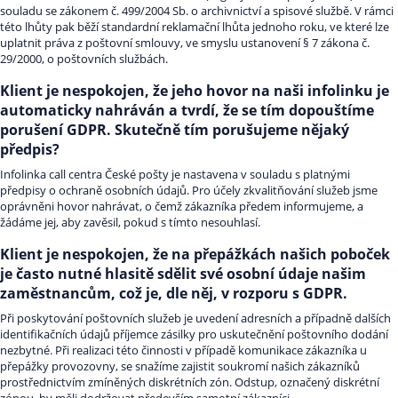
souladu se zákonem č. 499/2004 Sb. o archivnictví a spisové službě. V rámci
této lhůty pak běží standardní reklamační lhůta jednoho roku, ve které lze
uplatnit práva z poštovní smlouvy, ve smyslu ustanovení § 7 zákona č.
29/2000, o poštovních službách.
Klient je nespokojen, že jeho hovor na naši infolinku je
automaticky nahráván a tvrdí, že se tím dopouštíme
porušení GDPR. Skutečně tím porušujeme nějaký
předpis?
Infolinka call centra České pošty je nastavena v souladu s platnými
předpisy o ochraně osobních údajů. Pro účely zkvalitňování služeb jsme
oprávněni hovor nahrávat, o čemž zákazníka předem informujeme, a
žádáme jej, aby zavěsil, pokud s tímto nesouhlasí.
Klient je nespokojen, že na přepážkách našich poboček
je často nutné hlasitě sdělit své osobní údaje našim
zaměstnancům, což je, dle něj, v rozporu s GDPR.
Při poskytování poštovních služeb je uvedení adresních a případně dalších
identifikačních údajů příjemce zásilky pro uskutečnění poštovního dodání
nezbytné. Při realizaci této činnosti v případě komunikace zákazníka u
přepážky provozovny, se snažíme zajistit soukromí našich zákazníků
prostřednictvím zmíněných diskrétních zón. Odstup, označený diskrétní