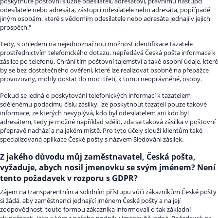
poskytnuté poštovní službě odesílateli, adresátovi, právnímu nástupci
odesílatele nebo adresáta, zástupci odesílatele nebo adresáta, popřípadě
jiným osobám, které s vědomím odesílatele nebo adresáta jednají v jejich
prospěch.“
Tedy, s ohledem na nejednoznačnou možnost identifikace tazatele
prostřednictvím telefonického dotazu, nepředává Česká pošta informace k
zásilce po telefonu. Chrání tím poštovní tajemství a také osobní údaje, které
by se bez dostatečného ověření, které lze realizovat osobně na přepážce
provozovny, mohly dostat do moci třetí, k tomu neoprávněné, osoby.
Pokud se jedná o poskytování telefonických informací k tazatelem
sdělenému podacímu číslu zásilky, lze poskytnout tazateli pouze takové
informace, ze kterých nevyplývá, kdo byl odesílatelem ani kdo byl
adresátem, tedy je možné například sdělit, zda se taková zásilka v poštovní
přepravě nachází a na jakém místě. Pro tyto účely slouží klientům také
specializovaná aplikace České pošty s názvem Sledování zásilek.
Z jakého důvodu můj zaměstnavatel, Česká pošta,
vyžaduje, abych nosil jmenovku se svým jménem? Není
tento požadavek v rozporu s GDPR?
Zájem na transparentním a solidním přístupu vůči zákazníkům České pošty
si žádá, aby zaměstnanci jednající jménem České pošty a na její
zodpovědnost, touto formou zákazníka informovali o tak základní