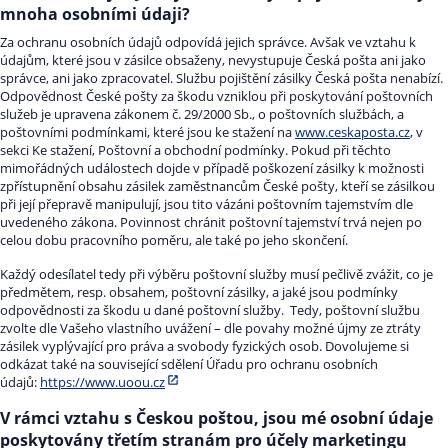
mnoha osobními údaji?
Za ochranu osobních údajů odpovídá jejich správce. Avšak ve vztahu k
údajům, které jsou v zásilce obsaženy, nevystupuje Česká pošta ani jako
správce, ani jako zpracovatel. Službu pojištění zásilky Česká pošta nenabízí.
Odpovědnost České pošty za škodu vzniklou při poskytování poštovních
služeb je upravena zákonem č. 29/2000 Sb., o poštovních službách, a
poštovními podmínkami, které jsou ke stažení na
www.ceskaposta.cz
, v
sekci Ke stažení, Poštovní a obchodní podmínky. Pokud při těchto
mimořádných událostech dojde v případě poškození zásilky k možnosti
zpřístupnění obsahu zásilek zaměstnancům České pošty, kteří se zásilkou
při její přepravě manipulují, jsou tito vázáni poštovním tajemstvím dle
uvedeného zákona. Povinnost chránit poštovní tajemství trvá nejen po
celou dobu pracovního poměru, ale také po jeho skončení.
Každý odesílatel tedy při výběru poštovní služby musí pečlivě zvážit, co je
předmětem, resp. obsahem, poštovní zásilky, a jaké jsou podmínky
odpovědnosti za škodu u dané poštovní služby. Tedy, poštovní službu
zvolte dle Vašeho vlastního uvážení – dle povahy možné újmy ze ztráty
zásilek vyplývající pro práva a svobody fyzických osob. Dovolujeme si
odkázat také na související sdělení Úřadu pro ochranu osobních
údajů:
https://www.uoou.cz
V rámci vztahu s Českou poštou, jsou mé osobní údaje
poskytovány třetím stranám pro účely marketingu