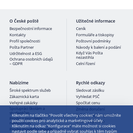
O České poště
Užitečné informace
Bezpečnostní informace
Ceník
Kontakty
Formuláře a tiskopisy
Profil společnosti
Poštovní podmínky
Pošta Partner
Návody k balení a podání
Když Vás Pošta
Udržitelnost a ESG
nezastihla
Ochrana osobních údajů
– GDPR
Celní řízení
Nabízíme
Rychlé odkazy
Široké spektrum služeb
Sledovat zásilku
Zákaznická karta
Vyhledat PSČ
Veřejné zakázky
Spočítat cenu
Spolupráci školám a
Změna doručení
studentům
Kliknutím na tlačítko "Povolit všechny cookies" nám umožníte
Průzkum spokojenosti
Prodej a pronájem
použití cookies pro analytické a marketingové účely.
Mobilní aplikace
nemovitostí
Kliknutím na odkaz "Konfigurace" máte možnost si cookies
Prodej movitého majetku
nastavit podle sebe a případně vybrat souhlas k těm typům