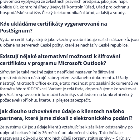
pravomocí vyplývající ze zvláštních právních předpisů, jako jsou např.
Policie ČR, kontrolní úřady (Nejvyšší kontrolní úřad, Úřad pro ochranu
hospodářské soutěže, Český telekomunikační úřad, a další) a soudy.
Kde ukládáme certifikáty vygenerované na
PostSignum?
Vydané certifikáty, stejně jako všechny osobní údaje našich zákazníků, jsou
uložené na serverech České pošty, které se nachází v České republice.
Existují nějaké alternativní možnosti k šifrování
certifikátu v programu Microsoft Outlook?
Šifrování je také možné zajistit například nastavením šifrování
prostřednictvím nástrojů zabezpečení zasílaného dokumentu. U řady
nástrojů Microsoft Office existuje tato možnost pro zasílání dokumentů ve
formátu Word/PDF/Excel. Variant je celá řada, doporučujeme konzultovat
je s Vaším správcem informační techniky, s ohledem na konkrétní věcný
požadavek (přílohu), kterou si přejete zabezpečit.
Jak dlouho uchováváme údaje o klientech našeho
partnera, které jsme získali z elektronického podání?
Ze systému ČP jsou údaje klientů vztahující se k zásilkám odstraněny po
uplynutí celkové lhůty 36 měsíců od ukončení služby. Tato lhůta je
nastavena z důvodu kontrolních účelů (orgány státní správy – ČTÚ) a v