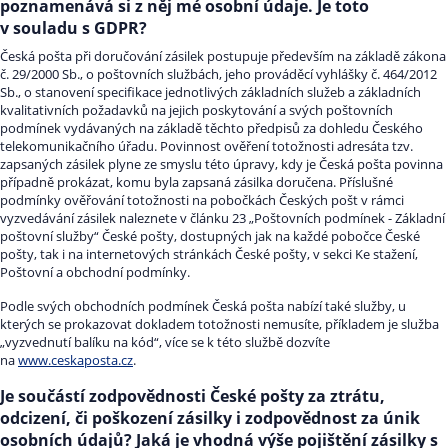
poznamenává si z něj mé osobní údaje. Je toto
v souladu s GDPR?
Česká pošta při doručování zásilek postupuje především na základě zákona
č. 29/2000 Sb., o poštovních službách, jeho prováděcí vyhlášky č. 464/2012
Sb., o stanovení specifikace jednotlivých základních služeb a základních
kvalitativních požadavků na jejich poskytování a svých poštovních
podmínek vydávaných na základě těchto předpisů za dohledu Českého
telekomunikačního úřadu. Povinnost ověření totožnosti adresáta tzv.
zapsaných zásilek plyne ze smyslu této úpravy, kdy je Česká pošta povinna
případně prokázat, komu byla zapsaná zásilka doručena. Příslušné
podmínky ověřování totožnosti na pobočkách Českých pošt v rámci
vyzvedávání zásilek naleznete v článku 23 „Poštovních podmínek - Základní
poštovní služby“ České pošty, dostupných jak na každé pobočce České
pošty, tak i na internetových stránkách České pošty, v sekci Ke stažení,
Poštovní a obchodní podmínky.
Podle svých obchodních podmínek Česká pošta nabízí také služby, u
kterých se prokazovat dokladem totožnosti nemusíte, příkladem je služba
„vyzvednutí balíku na kód“, více se k této službě dozvíte
na
www.ceskaposta.cz
.
Je součástí zodpovědnosti České pošty za ztrátu,
odcizení, či poškození zásilky i zodpovědnost za únik
osobních údajů? Jaká je vhodná výše pojištění zásilky s