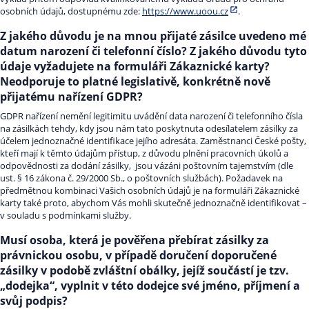
osobních údajů, dostupnému zde:
https://www.uoou.cz
.
Z jakého důvodu je na mnou přijaté zásilce uvedeno mé
datum narození či telefonní číslo? Z jakého důvodu tyto
údaje vyžadujete na formuláři Zákaznické karty?
Neodporuje to platné legislativě, konkrétně nově
přijatému nařízení GDPR?
GDPR nařízení nemění legitimitu uvádění data narození či telefonního čísla
na zásilkách tehdy, kdy jsou nám tato poskytnuta odesílatelem zásilky za
účelem jednoznačné identifikace jejího adresáta. Zaměstnanci České pošty,
kteří mají k těmto údajům přístup, z důvodu plnění pracovních úkolů a
odpovědnosti za dodání zásilky, jsou vázáni poštovním tajemstvím (dle
ust. § 16 zákona č. 29/2000 Sb., o poštovních službách). Požadavek na
předmětnou kombinaci Vašich osobních údajů je na formuláři Zákaznické
karty také proto, abychom Vás mohli skutečně jednoznačně identifikovat –
v souladu s podmínkami služby.
Musí osoba, která je pověřena přebírat zásilky za
právnickou osobu, v případě doručení doporučené
zásilky v podobě zvláštní obálky, jejíž součástí je tzv.
„dodejka“, vyplnit v této dodejce své jméno, příjmení a
svůj podpis?