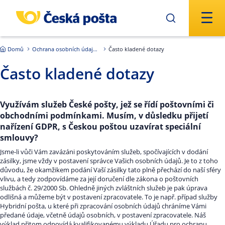
Přejít na hlavní obsah
Domů
Ochrana osobních údajů - GDPR
Často kladené dotazy
Často kladené dotazy
Využívám služeb České pošty, jež se řídí poštovními či
obchodními podmínkami. Musím, v důsledku přijetí
nařízení GDPR, s Českou poštou uzavírat speciální
smlouvy?
Jsme-li vůči Vám zavázáni poskytováním služeb, spočívajících v dodání
zásilky, jsme vždy v postavení správce Vašich osobních údajů. Je to z toho
důvodu, že okamžikem podání Vaší zásilky tato plně přechází do naší sféry
vlivu, a tedy zodpovídáme za její doručení dle zákona o poštovních
službách č. 29/2000 Sb. Ohledně jiných zvláštních služeb je pak úprava
odlišná a můžeme být v postavení zpracovatele. To je např. případ služby
Hybridní pošta, u které při zpracování osobních údajů chráníme Vámi
předané údaje, včetně údajů osobních, v postavení zpracovatele. Náš
výklad přitom odpovídá kvalifikovanému výkladu Úřadu pro ochranu