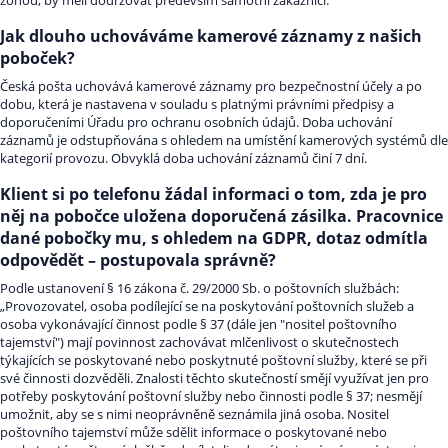
zónou, by měli dodržovat především samotní zákazníci.
Jak dlouho uchováváme kamerové záznamy z našich
poboček?
Česká pošta uchovává kamerové záznamy pro bezpečnostní účely a po
dobu, která je nastavena v souladu s platnými právními předpisy a
doporučeními Úřadu pro ochranu osobních údajů. Doba uchování
záznamů je odstupňována s ohledem na umístění kamerových systémů dle
kategorií provozu. Obvyklá doba uchování záznamů činí 7 dní.
Klient si po telefonu žádal informaci o tom, zda je pro
něj na pobočce uložena doporučená zásilka. Pracovnice
dané pobočky mu, s ohledem na GDPR, dotaz odmítla
odpovědět – postupovala správně?
Podle ustanovení § 16 zákona č. 29/2000 Sb. o poštovních službách:
„Provozovatel, osoba podílející se na poskytování poštovních služeb a
osoba vykonávající činnost podle § 37 (dále jen "nositel poštovního
tajemství") mají povinnost zachovávat mlčenlivost o skutečnostech
týkajících se poskytované nebo poskytnuté poštovní služby, které se při
své činnosti dozvěděli. Znalosti těchto skutečností smějí využívat jen pro
potřeby poskytování poštovní služby nebo činnosti podle § 37; nesmějí
umožnit, aby se s nimi neoprávněně seznámila jiná osoba. Nositel
poštovního tajemství může sdělit informace o poskytované nebo