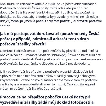
Ano, musí. Na základě zákona č. 29/2000 Sb., o poštovních službách a
Poštovních podmínek České pošty může odesílatel při doručení
doporučené zásilky prostřednictvím zvláštní obálky, jejíž součástí je
dodejka, požadovat, aby v dodejce byly uvedeny mimo jiné následující
údaje
: jméno, příjmení a podpis příjemce potvrzující převzetí poštovní
zásilky.
Jak má postupovat doručovatel (potažmo tedy Česká
pošta) v případě, odmítne-li adresát tento druh
poštovní zásilky převzít?
Odmítne-li adresát tento druh poštovní zásilky převzít (pokud není na
obálce uvedeno „Nevracet, vložit do schránky“), Česká pošta zásilku bez
průtahů vrátí odesílateli. Česká pošta je přitom povinna uvést na vrácenou
poštovní zásilku poznámku o důvodu, pro který nebyla dodána.
Je-li k poštovní zásilce připojeno poučení o právních důsledcích, jež
s převzetím nebo nepřevzetím poštovní zásilky souvisejí nebo výzva
k vyzvednutí uložené poštovní zásilky či oznámení o tom, že poštovní
zásilka byla vrácena odesílateli, a je-li to možné, Česká pošta jej před
vrácením poštovní zásilky předá adresátovi.
Pracovnice na přepážce pobočky České Pošty při
vyzvedávání zásilky žádá můj doklad totožnosti a