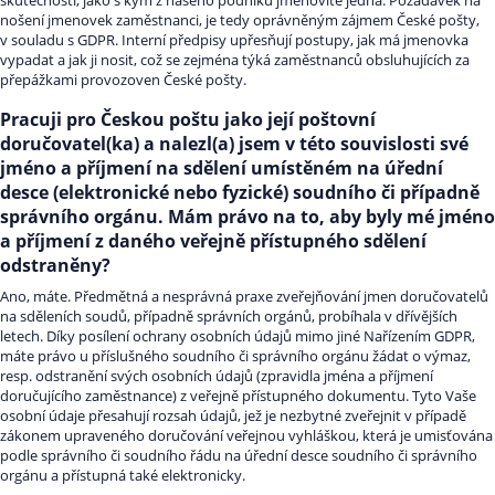
skutečnosti, jako s kým z našeho podniku jmenovitě jedná. Požadavek na
nošení jmenovek zaměstnanci, je tedy oprávněným zájmem České pošty,
v souladu s GDPR. Interní předpisy upřesňují postupy, jak má jmenovka
vypadat a jak ji nosit, což se zejména týká zaměstnanců obsluhujících za
přepážkami provozoven České pošty.
Pracuji pro Českou poštu jako její poštovní
doručovatel(ka) a nalezl(a) jsem v této souvislosti své
jméno a příjmení na sdělení umístěném na úřední
desce (elektronické nebo fyzické) soudního či případně
správního orgánu. Mám právo na to, aby byly mé jméno
a příjmení z daného veřejně přístupného sdělení
odstraněny?
Ano, máte. Předmětná a nesprávná praxe zveřejňování jmen doručovatelů
na sděleních soudů, případně správních orgánů, probíhala v dřívějších
letech. Díky posílení ochrany osobních údajů mimo jiné Nařízením GDPR,
máte právo u příslušného soudního či správního orgánu žádat o výmaz,
resp. odstranění svých osobních údajů (zpravidla jména a příjmení
doručujícího zaměstnance) z veřejně přístupného dokumentu. Tyto Vaše
osobní údaje přesahují rozsah údajů, jež je nezbytné zveřejnit v případě
zákonem upraveného doručování veřejnou vyhláškou, která je umisťována
podle správního či soudního řádu na úřední desce soudního či správního
orgánu a přístupná také elektronicky.