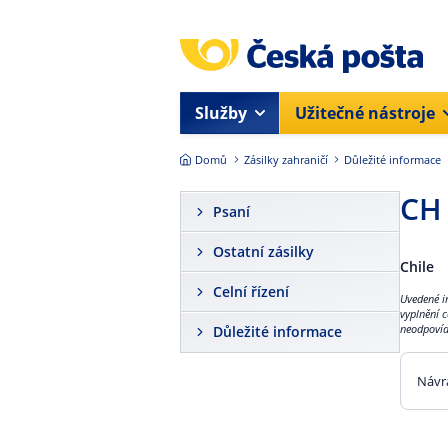
Přejít na hlavní obsah
Služby
Užitečné nástroje
Domů
Zásilky zahraničí
Důležité informace
CH 
Psaní
Ostatní zásilky
Chile
Celní řízení
Uvedené i
vyplnění 
neodpovíd
Důležité informace
Návr