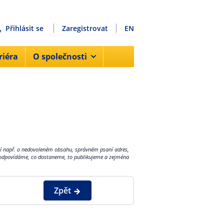
Přihlásit se
Zaregistrovat
EN
riéra
O společnosti
cí např. o nedovoleném obsahu, správném psaní adres,
e neodpovídáme, co dostaneme, to publikujeme a zejména
Zpět