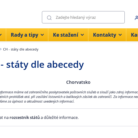
Rady a tipy
Ke stažení
Kontakty
Ka
CH - státy dle abecedy
- státy dle abecedy
Chorvatsko
nformace máme od zahraničního poskytovatele poštovních služeb a slouží jako zdroj informa
celních prohlášek atd. při zasílání listovních a balíkových zásilek do zahraničí. Za informac
áme za úplnost a aktuálnost uvedených informací.
at na
rozcestník států
a důležité informace.