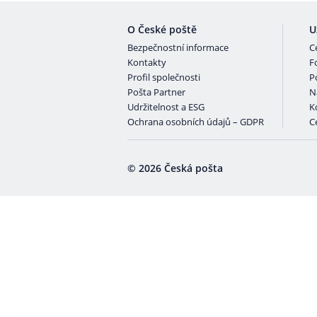
O České poště
U
Bezpečnostní informace
C
Kontakty
F
Profil společnosti
P
Pošta Partner
N
Udržitelnost a ESG
K
Ochrana osobních údajů – GDPR
Ce
© 2026 Česká pošta