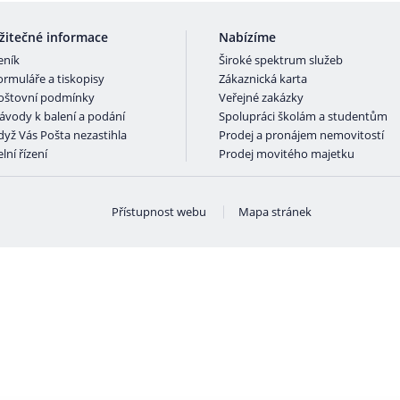
žitečné informace
Nabízíme
eník
Široké spektrum služeb
ormuláře a tiskopisy
Zákaznická karta
oštovní podmínky
Veřejné zakázky
ávody k balení a podání
Spolupráci školám a studentům
dyž Vás Pošta nezastihla
Prodej a pronájem nemovitostí
lní řízení
Prodej movitého majetku
Přístupnost webu
Mapa stránek