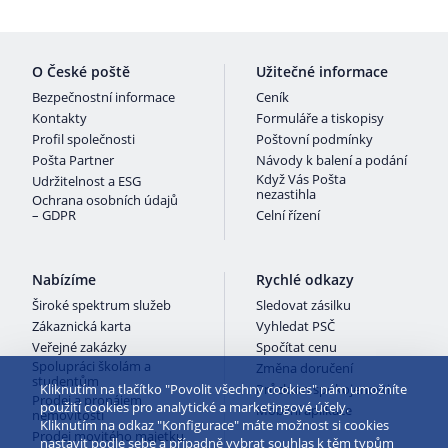
O České poště
Užitečné informace
Bezpečnostní informace
Ceník
Kontakty
Formuláře a tiskopisy
Profil společnosti
Poštovní podmínky
Pošta Partner
Návody k balení a podání
Když Vás Pošta
Udržitelnost a ESG
nezastihla
Ochrana osobních údajů
– GDPR
Celní řízení
Nabízíme
Rychlé odkazy
Široké spektrum služeb
Sledovat zásilku
Zákaznická karta
Vyhledat PSČ
Veřejné zakázky
Spočítat cenu
Spolupráci školám a
Změna doručení
studentům
Kliknutím na tlačítko "Povolit všechny cookies" nám umožníte
Průzkum spokojenosti
Prodej a pronájem
použití cookies pro analytické a marketingové účely.
Mobilní aplikace
nemovitostí
Kliknutím na odkaz "Konfigurace" máte možnost si cookies
Prodej movitého majetku
nastavit podle sebe a případně vybrat souhlas k těm typům