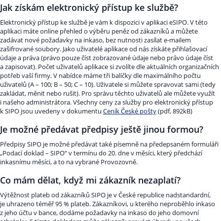
Jak získám elektronický přístup ke službě?
Elektronický přístup ke službě je vám k dispozici v aplikaci eSIPO. V této
aplikaci máte online přehled o výběru peněz od zákazníků a můžete
zadávat nové požadavky na inkaso, bez nutnosti zasílat e-mailem
zašifrované soubory. Jako uživatelé aplikace od nás získáte přihlašovací
údaje a práva (právo pouze číst zobrazované údaje nebo právo údaje číst
a zapisovat). Počet uživatelů aplikace si zvolíte dle aktuálních organizačních
potřeb vaší firmy. V nabídce máme tři balíčky dle maximálního počtu
uživatelů (A – 100; B – 50; C – 10). Uživatele si můžete spravovat sami (tedy
zakládat, měnit nebo rušit). Pro správu těchto uživatelů ale můžete využít
i našeho administrátora. Všechny ceny za služby pro elektronický přístup
k SIPO jsou uvedeny v dokumentu
Ceník České pošty
(pdf, 892kB)
Je možné předávat předpisy ještě jinou formou?
Předpisy SIPO je možné předávat také písemně na předepsaném formuláři
„Podací doklad – SIPO“ v termínu do 20. dne v měsíci, který předchází
inkasnímu měsíci, a to na vybrané Provozovně.
Co mám dělat, když mi zákazník nezaplatí?
Výtěžnost plateb od zákazníků SIPO je v České republice nadstandardní,
je uhrazeno téměř 95 % plateb. Zákazníkovi, u kterého neproběhlo inkaso
z jeho účtu v bance, dodáme požadavky na inkaso do jeho domovní