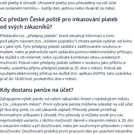
vaší platby k úhradě. Uhrazené platby jsou převáděny na váš účet
ve zvoleném termínu – každý den, jednou nebo dvakrát za měsíc.
Co předám České poště pro inkasování plateb
od svých zákazníků?
Předáváte tzv. „předpisy plateb“, které obsahují informaci o tom,
pod jakým názvem (tzv. „kódem poplatku“) chcete peníze vybírat, od koho
a v jaké výši. Tyto předpisy plateb zasíláte v zašifrovaném souboru e-
mailem, nebo je jednoduše sami zadáváte pomocí elektronického přístupu
ke službě v síti internet, nebo využíváte kombinaci obou uvedených
možností. Pokud nám předpisy plateb zašlete v souboru jako přílohu e-
mailu, uzávěrka příjmu předpisů plateb je 25. dne v měsíci. Pokud ale
využijete elektronický přístup ke službě (tzv. aplikaci eSIPO), tato uzávěrka
je až do 18.00 hod. posledního dne v měsíci.
Kdy dostanu peníze na účet?
Zahajujeme výběr peněz od vašich zákazníků ihned v následujícím měsíci,
v tzv. „inkasním měsíci“. První vybrané peníze můžeme odesílat na váš účet
již dva dny poté, co váš zákazník zaplatil. Převody plateb probíhají
hromadným příkazem k úhradě. Pro převody si můžete zvolit pro vás
nejvhodnější variantu z těchto možností: denně v inkasním měsíci, k 20. dni
v inkasním měsíci a při doúčtování, nebo jen souhrnným převodem v rámci
doúčtování. Doúčtování probíhá první pracovní den po uzavření inkasního