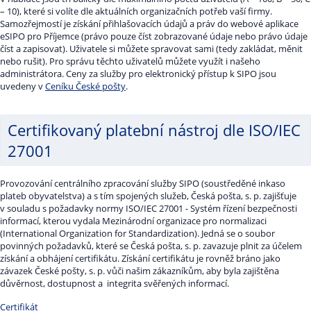
– 10), které si volíte dle aktuálních organizačních potřeb vaší firmy.
Samozřejmostí je získání přihlašovacích údajů a práv do webové aplikace
eSIPO pro Příjemce (právo pouze číst zobrazované údaje nebo právo údaje
číst a zapisovat). Uživatele si můžete spravovat sami (tedy zakládat, měnit
nebo rušit). Pro správu těchto uživatelů můžete využít i našeho
administrátora. Ceny za služby pro elektronický přístup k SIPO jsou
uvedeny v
Ceníku České pošty
.
Certifikovaný platební nástroj dle ISO/IEC
27001
Provozování centrálního zpracování služby SIPO (soustředěné inkaso
plateb obyvatelstva) a s tím spojených služeb, Česká pošta, s. p. zajišťuje
v souladu s požadavky normy ISO/IEC 27001 - Systém řízení bezpečnosti
informací, kterou vydala Mezinárodní organizace pro normalizaci
(International Organization for Standardization). Jedná se o soubor
povinných požadavků, které se Česká pošta, s. p. zavazuje plnit za účelem
získání a obhájení certifikátu. Získání certifikátu je rovněž bráno jako
závazek České pošty, s. p. vůči našim zákazníkům, aby byla zajištěna
důvěrnost, dostupnost a integrita svěřených informací.
Certifikát