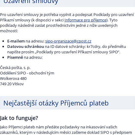
Uzavření smlouvy
Pro uzavření smlouvy je potřeba vyplnit a podepsat Podklady pro uzavření
Příkazní smlouvy (k dispozici v sekci
Informace pro příjemce
). Tyto
podklady následně zaslat prostřednictvím jedné z níže uvedených
možností:
E-mailem
na adresu:
sipo-organizace@cpost.cz
Datovou schránkou
na ID datové schránky: kr7cdry, do předmětu
napište prosím „Podklady pro uzavření Příkazní smlouvy SIPO“.
Písemně
na adresu:
Česká pošta, s. p.
Oddělení SIPO - obchodní tým
Wolkerova 480
749 20 Vítkov
Nejčastější otázky Příjemců plateb
Jak to funguje?
Jako Příjemci plateb nám předáte požadavky na inkasování vašich
zákazníků, kterým v následujícím měsíci zašleme doklad SIPO s předpisem