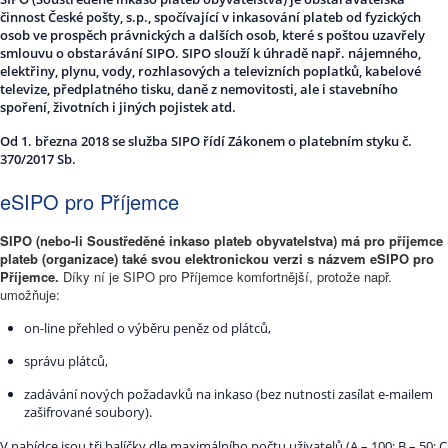
činnost České pošty, s.p., spočívající v inkasování plateb od fyzických
osob ve prospěch právnických a dalších osob, které s poštou uzavřely
smlouvu o obstarávání SIPO. SIPO slouží k úhradě např. nájemného,
elektřiny, plynu, vody, rozhlasových a televizních poplatků, kabelové
televize, předplatného tisku, daně z nemovitosti, ale i stavebního
spoření, životních i jiných pojistek atd.
Od 1. března 2018 se služba SIPO řídí Zákonem o platebním styku č.
370/2017 Sb.
eSIPO pro Příjemce
SIPO (nebo-li Soustředěné inkaso plateb obyvatelstva) má pro příjemce
plateb (organizace) také svou elektronickou verzi s názvem eSIPO pro
Příjemce.
Díky ní je SIPO pro Příjemce komfortnější, protože např.
umožňuje:
on-line přehled o výběru peněz od plátců,
správu plátců,
zadávání nových požadavků na inkaso (bez nutnosti zasílat e-mailem
zašifrované soubory).
V nabídce jsou tři balíčky dle maximálního počtu uživatelů (A – 100; B – 50; C