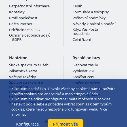
Bezpečnostní informace
Ceník
Kontakty
Formuláře a tiskopisy
Profil společnosti
Poštovní podmínky
Pošta Partner
Návody k balení a podání
Když Vás Pošta
Udržitelnost a ESG
nezastihla
Ochrana osobních údajů
– GDPR
Celní řízení
Nabízíme
Rychlé odkazy
Široké spektrum služeb
Sledovat zásilku
Zákaznická karta
Vyhledat PSČ
Veřejné zakázky
Spočítat cenu
Spolupráci školám a
Změna doručení
studentům
Kliknutím na tlačítko "Povolit všechny cookies" nám umožníte
Průzkum spokojenosti
Prodej a pronájem
použití cookies pro analytické a marketingové účely.
Mobilní aplikace
nemovitostí
Kliknutím na odkaz "Konfigurace" máte možnost si cookies
Prodej movitého majetku
nastavit podle sebe a případně vybrat souhlas k těm typům
cookies, které nejsou nezbytné pro fungování webu.
Více
informací
© 2026 Česká pošta
Konfigurace
Příjmout Vše