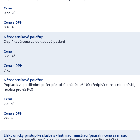
0,33 Kč
0,40 Kč
Doplňková cena za dokladové podání
5,79 Kč
7 Kč
Poplatek za podlimitní počet předpisů (méně než 100 předpisů v inkasním měsíci,
neplatí pro eSIPO)
200 Kč
242 Kč
Balíček A do 100 uživatelů a do 200 000 předepsaných položek měsíčně