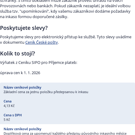
schránky. S tímto dokladem může zákazník provést úhradu na všech
Provozovnách nebo bankách. Pokud zákazník nezaplatí, je ideální volbou
služba tzv. "upomínkování", kdy vašemu zákazníkovi dodáme požadavky
na inkaso formou doporučené zásilky.
Poskytujete slevy?
Poskytujeme slevy pro elektronický přístup ke službě. Tyto slevy uvádíme
v dokumentu
Ceník České pošty
.
Kolik to stojí?
Výňatek z Ceníku SIPO pro Příjemce plateb:
úprava cen k 1. 1. 2026
Základní cena za jednu položku předepsanou k inkasu
4,13 Kč
5 Kč
Doplňková cena za upomenutí každého předpisu původního inkasního měsíce