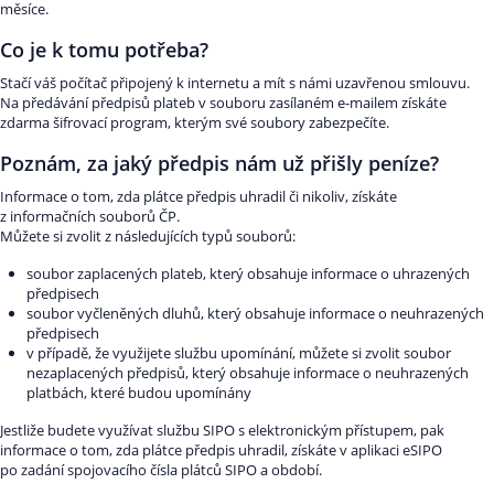
měsíce.
Co je k tomu potřeba?
Stačí váš počítač připojený k internetu a mít s námi uzavřenou smlouvu.
Na předávání předpisů plateb v souboru zasílaném e-mailem získáte
zdarma šifrovací program, kterým své soubory zabezpečíte.
Poznám, za jaký předpis nám už přišly peníze?
Informace o tom, zda plátce předpis uhradil či nikoliv, získáte
z informačních souborů ČP.
Můžete si zvolit z následujících typů souborů:
soubor zaplacených plateb, který obsahuje informace o uhrazených
předpisech
soubor vyčleněných dluhů, který obsahuje informace o neuhrazených
předpisech
v případě, že využijete službu upomínání, můžete si zvolit soubor
nezaplacených předpisů, který obsahuje informace o neuhrazených
platbách, které budou upomínány
Jestliže budete využívat službu SIPO s elektronickým přístupem, pak
informace o tom, zda plátce předpis uhradil, získáte v aplikaci eSIPO
po zadání spojovacího čísla plátců SIPO a období.