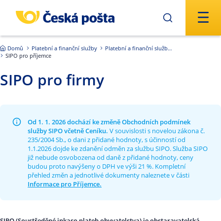
Přejít na hlavní obsah
Domů
Platební a finanční služby
Platební a finanční služby ČR
SIPO pro příjemce
SIPO pro firmy
Od 1. 1. 2026 dochází ke změně Obchodních podmínek
služby SIPO včetně Ceníku.
V souvislosti s novelou zákona č.
235/2004 Sb., o dani z přidané hodnoty, s účinností od
1.1.2026 dojde ke zdanění odměn za službu SIPO. Služba SIPO
již nebude osvobozena od daně z přidané hodnoty, ceny
budou proto navýšeny o DPH ve výši 21 %. Kompletní
přehled změn a jednotlivé dokumenty naleznete v části
Informace pro Příjemce.
SIPO (Soustředěné inkaso plateb obyvatelstva) je obstaravatelská