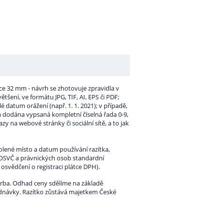
íce 32 mm - návrh se zhotovuje zpravidla v
tšení, ve formátu JPG, TIF, AI, EPS či PDF;
é datum orážení (např. 1. 1. 2021); v případě,
 dodána vypsaná kompletní číselná řada 0-9,
na webové stránky či sociální sítě, a to jak
lené místo a datum používání razítka,
u OSVČ a právnických osob standardní
osvědčení o registraci plátce DPH).
vorba. Odhad ceny sdělíme na základě
ednávky. Razítko zůstává majetkem České