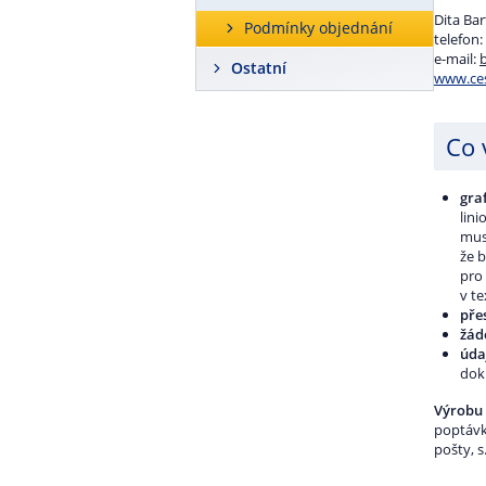
Dita Ba
Podmínky objednání
telefon:
e-mail:
Ostatní
www.ces
Co 
gra
lini
musí
že 
pro
v te
pře
žád
úda
dokl
Výrobu
poptávk
pošty, 