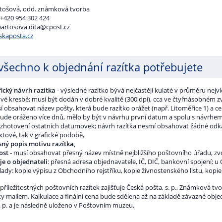
rtošová, odd. známková tvorba
 +420 954 302 424
bartosova.dita@cpost.cz
kaposta.cz
všechno k objednání razítka potřebujete
fický návrh razítka
- výsledné razítko bývá nejčastěji kulaté v průměru nejv
ové kresbě; musí být dodán v dobré kvalitě (300 dpi), cca ve čtyřnásobném zvě
 obsahovat název pošty, která bude razítko orážet (např. Litoměřice 1) a cel
bude oráženo více dnů, mělo by být v návrhu první datum a spolu s návrhem
 zhotovení ostatních datumovek; návrh razítka nesmí obsahovat žádné odkazy 
xtové, tak v grafické podobě,
sný popis motivu razítka,
ost
- musí obsahovat přesný název místně nejbližšího poštovního úřadu, zvo
je o objednateli
: přesná adresa objednavatele, IČ, DIČ, bankovní spojení; 
ady: kopie výpisu z Obchodního rejstříku, kopie živnostenského listu, kopie 
příležitostných poštovních razítek zajišťuje Česká pošta, s. p., Známková t
y mailem. Kalkulace a finální cena bude sdělena až na základě závazné obj
s. p. a je následně uloženo v Poštovním muzeu.