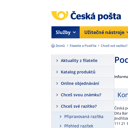
Přejít na hlavní obsah
Služby
Užitečné nástroje
Domů
Filatelie a PostFila
Chceš své razítko?
Po
Aktuality z filatelie
Katalog produktů
Informa
Online objednávání
Kon
Chceš svou známku?
Chceš své razítko?
Česká po
Dita Ba
Připravovaná razítka
Jindřišs
111 21 
Přehled razítek