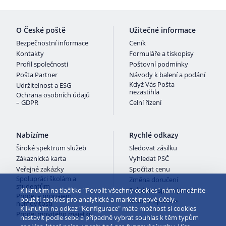
O České poště
Užitečné informace
Bezpečnostní informace
Ceník
Kontakty
Formuláře a tiskopisy
Profil společnosti
Poštovní podmínky
Pošta Partner
Návody k balení a podání
Když Vás Pošta
Udržitelnost a ESG
nezastihla
Ochrana osobních údajů
– GDPR
Celní řízení
Nabízíme
Rychlé odkazy
Široké spektrum služeb
Sledovat zásilku
Zákaznická karta
Vyhledat PSČ
Veřejné zakázky
Spočítat cenu
Spolupráci školám a
Změna doručení
studentům
Kliknutím na tlačítko "Povolit všechny cookies" nám umožníte
Průzkum spokojenosti
Prodej a pronájem
použití cookies pro analytické a marketingové účely.
Mobilní aplikace
nemovitostí
Kliknutím na odkaz "Konfigurace" máte možnost si cookies
Prodej movitého majetku
nastavit podle sebe a případně vybrat souhlas k těm typům