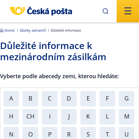
Přejít na hlavní obsah
Domů
Zásilky zahraničí
Důležité informace
Důležité informace k
mezinárodním zásilkám
Vyberte podle abecedy zemi, kterou hledáte:
A
B
C
D
E
F
G
H
CH
I
J
K
L
M
N
O
P
R
S
T
U