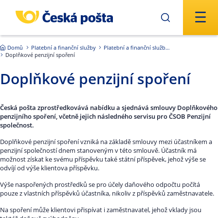
Přejít na hlavní obsah
Domů
Platební a finanční služby
Platební a finanční služby ČR
Doplňkové penzijní spoření
Doplňkové penzijní spoření
Česká pošta zprostředkovává nabídku a sjednává smlouvy Doplňkového
penzijního spoření, včetně jejich následného servisu pro ČSOB Penzijní
společnost.
Doplňkové penzijní spoření vzniká na základě smlouvy mezi účastníkem a
penzijní společností dnem stanoveným v této smlouvě. Účastník má
možnost získat ke svému příspěvku také státní příspěvek, jehož výše se
odvíjí od výše klientova příspěvku.
Výše naspořených prostředků se pro účely daňového odpočtu počítá
pouze z vlastních příspěvků účastníka, nikoliv z příspěvků zaměstnavatele.
Na spoření může klientovi přispívat i zaměstnavatel, jehož vklady jsou