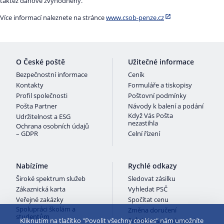
taktéž daňově zvýhodněny.
Více informací naleznete na stránce
www.csob-penze.cz
O České poště
Užitečné informace
Bezpečnostní informace
Ceník
Kontakty
Formuláře a tiskopisy
Profil společnosti
Poštovní podmínky
Pošta Partner
Návody k balení a podání
Když Vás Pošta
Udržitelnost a ESG
nezastihla
Ochrana osobních údajů
– GDPR
Celní řízení
Nabízíme
Rychlé odkazy
Široké spektrum služeb
Sledovat zásilku
Zákaznická karta
Vyhledat PSČ
Veřejné zakázky
Spočítat cenu
Spolupráci školám a
Změna doručení
studentům
Kliknutím na tlačítko "Povolit všechny cookies" nám umožníte
Průzkum spokojenosti