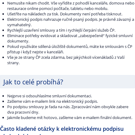
Nemusíte nikam chodit. Vše vyřídíte z pohodlí kanceláře, domova nebo
restaurace online pomocí počítače, tabletu nebo mobilu.
Ušetříte na nákladech za tisk. Dokumenty není potřeba tisknout.
Elektronický podpis nahrazuje ručně psaný podpis. Je právně závazný a
vymahatelný.
Rychlejší uzavření smlouvy a tím i rychlejší čerpání služeb ČP.
Eliminace potřeby evidovat a skladovat „zabezpečeně“ fyzické smluvní
dokumenty.
Pokud využíváte sdílená úložiště dokumentů, máte ke smlouvám s ČP
přístup i když nejste v kanceláři.
Vše je ze strany ČP zcela zdarma, bez jakýchkoli vícenákladů z Vaší
strany.
Jak to celé probíhá?
Nejprve si odsouhlasíme smluvní dokumentaci.
Zašleme vám e-mailem link na elektronický podpis.
Po podpisu smlouvy je řada na nás. Zpracování nám obvykle zabere
dva pracovní dny.
Jakmile budeme mít hotovo, zašleme vám e-mailem finální dokument.
Často kladené otázky k elektronickému podpisu