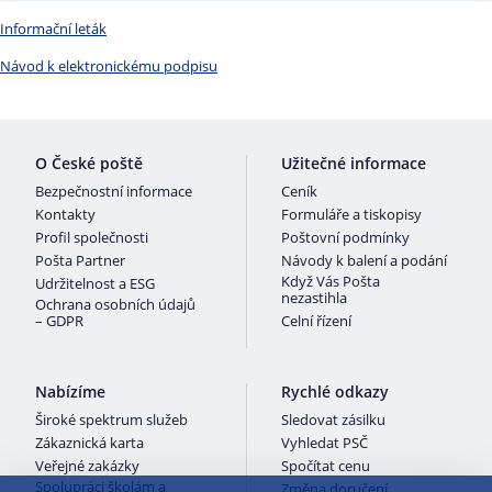
podpisu.
Informační leták
Návod k elektronickému podpisu
O České poště
Užitečné informace
Bezpečnostní informace
Ceník
Kontakty
Formuláře a tiskopisy
Profil společnosti
Poštovní podmínky
Pošta Partner
Návody k balení a podání
Když Vás Pošta
Udržitelnost a ESG
nezastihla
Ochrana osobních údajů
– GDPR
Celní řízení
Nabízíme
Rychlé odkazy
Široké spektrum služeb
Sledovat zásilku
Zákaznická karta
Vyhledat PSČ
Veřejné zakázky
Spočítat cenu
Spolupráci školám a
Změna doručení