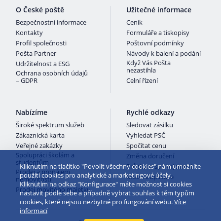
O České poště
Užitečné informace
Bezpečnostní informace
Ceník
Kontakty
Formuláře a tiskopisy
Profil společnosti
Poštovní podmínky
Pošta Partner
Návody k balení a podání
Když Vás Pošta
Udržitelnost a ESG
nezastihla
Ochrana osobních údajů
– GDPR
Celní řízení
Nabízíme
Rychlé odkazy
Široké spektrum služeb
Sledovat zásilku
Zákaznická karta
Vyhledat PSČ
Veřejné zakázky
Spočítat cenu
Spolupráci školám a
Změna doručení
studentům
Kliknutím na tlačítko "Povolit všechny cookies" nám umožníte
Průzkum spokojenosti
Prodej a pronájem
použití cookies pro analytické a marketingové účely.
Mobilní aplikace
nemovitostí
Kliknutím na odkaz "Konfigurace" máte možnost si cookies
Prodej movitého majetku
nastavit podle sebe a případně vybrat souhlas k těm typům
cookies, které nejsou nezbytné pro fungování webu.
Více
informací