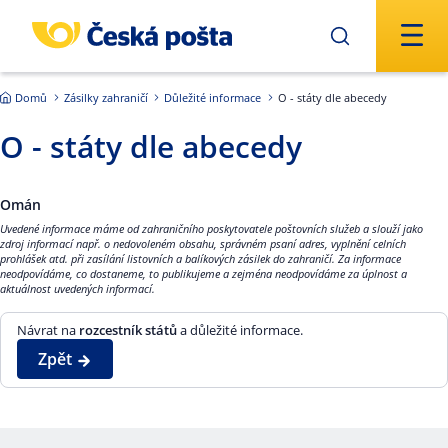
Přejít na hlavní obsah
Domů
Zásilky zahraničí
Důležité informace
O - státy dle abecedy
O - státy dle abecedy
Omán
Uvedené informace máme od zahraničního poskytovatele poštovních služeb a slouží jako
zdroj informací např. o nedovoleném obsahu, správném psaní adres, vyplnění celních
prohlášek atd. při zasílání listovních a balíkových zásilek do zahraničí. Za informace
neodpovídáme, co dostaneme, to publikujeme a zejména neodpovídáme za úplnost a
aktuálnost uvedených informací.
Návrat na
rozcestník států
a důležité informace.
Zpět