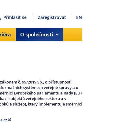
Přihlásit se
Zaregistrovat
EN
riéra
O společnosti
 zákonem č. 99/2019 Sb., o přístupnosti
informačních systémech veřejné správy a o
směrnici Evropského parlamentu a Rady (EU)
kací subjektů veřejného sektoru a v
obků a služeb), který implementuje směrnici
e.cz