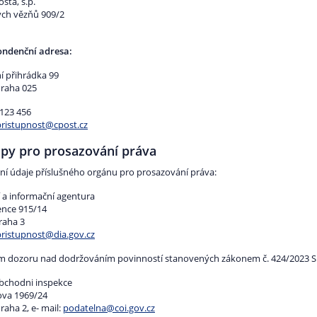
šta, s.p.
kých vězňů 909/2
ndenční adresa:
í přihrádka 99
Praha 025
 123 456
pristupnost@cpost.cz
py pro prosazování práva
ní údaje příslušného orgánu pro prosazování práva:
í a informační agentura
nce 915/14
raha 3
pristupnost@dia.gov.cz
 dozoru nad dodržováním povinností stanovených zákonem č. 424/2023 Sb.
bchodni inspekce
va 1969/24
raha 2, e- mail:
podatelna@coi.gov.cz