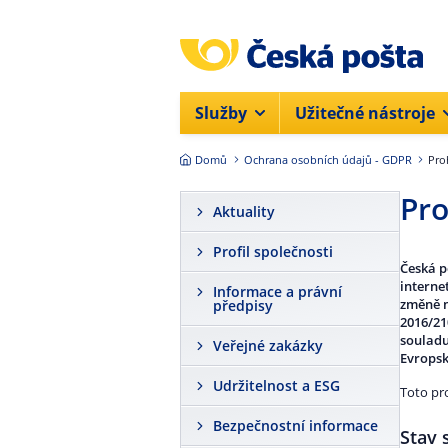
Přejít na hlavní obsah
Služby
Užitečné nástroje
Domů
Ochrana osobních údajů - GDPR
Pro
Pro
Aktuality
Profil společnosti
Česká p
interne
Informace a právní
změně n
předpisy
2016/21
souladu
Veřejné zakázky
Evropsk
Udržitelnost a ESG
Toto pr
Bezpečnostní informace
Stav 