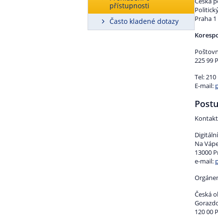
Česká po
přístupnosti
Politic
Praha 1
Často kladené dotazy
Korespo
Poštovn
225 99 
Tel: 210
E-mail:
Postu
Kontakt
Digitáln
Na Vápe
13000 P
e-mail:
Orgánem
Česká o
Gorazdo
120 00 P