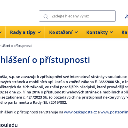
Rady a tipy
Ke stažení
Kontakty
Ka
hlášení o přístupnosti
hlášení o přístupnosti
ošta, s.p. se zavazuje k zpřístupnění své internetové stránky v souladu se
tových stránek a mobilních aplikací a o změně zákona č. 365/2000 Sb., o 
ěkterých dalších zákonů, ve znění pozdějších předpisů, které provádějí 
02 ze dne 26. října 2016 o přístupnosti webových stránek a mobilních apli
 se zákonem č. 424/2023 Sb. (o požadavcích na přístupnost některých výr
ého parlamentu a Rady (EU) 2019/882.
ohlášení o přístupnosti se vztahuje na
www.ceskaposta.cz
a
www.postaonlin
souladu