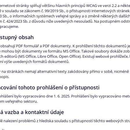
ernetové stránky splňují většinu hlavních principů WCAG ve verzi 2.2 a někte
 v souladu se zákonem č. 99/2019 Sb., o přístupnosti internetových stránek
0 Sb., o informačních systémech veřejné správy a o změně některých dalších
 č. 424/2023 Sb. z důvodu níže uvedených nesouladů. Na postupném ods
 pracujeme.
ístupný obsah
 obsahují PDF formulář a PDF dokumenty. K prohlížení těchto dokumentů 
e mohou být dokumenty ve formátu MS Office. Takové soubory dokáže zobra
h editorů (MS Office, Libre Office, Open Office). Existují webové prohlížeče, 
ení výše uvedených formátů dokumentů.
 na stránkách nemají alternativní texty zakódovány přímo v sobě, nicméně n
popis.
cování tohoto prohlášení o přístupnosti
ohlášení bylo vypracováno dne 1. 6. 2025. Prohlášení bylo vypracováno m
em veřejného sektoru.
á vazba a kontaktní údaje
dě nalezení problémů z hlediska souladu s přístupností těchto webových str