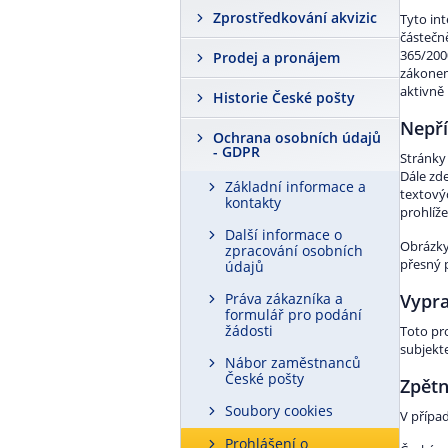
Zprostředkování akvizic
Tyto int
částečně
365/200
Prodej a pronájem
zákonem
aktivně
Historie České pošty
Nepř
Ochrana osobních údajů
- GDPR
Stránky
Dále zd
Základní informace a
textovýc
kontakty
prohlíž
Další informace o
Obrázky
zpracování osobních
přesný 
údajů
Práva zákazníka a
Vypra
formulář pro podání
žádosti
Toto pr
subjekt
Nábor zaměstnanců
České pošty
Zpětn
Soubory cookies
V přípa
Prohlášení o