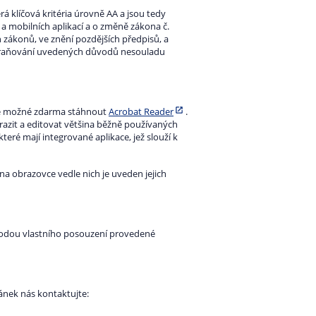
rá klíčová kritéria úrovně AA a jsou tedy
 a mobilních aplikací a o změně zákona č.
 zákonů, ve znění pozdějších předpisů, a
traňování uvedených důvodů nesouladu
je možné zdarma stáhnout
Acrobat Reader
.
zit a editovat většina běžně používaných
které mají integrované aplikace, jež slouží k
a obrazovce vedle nich je uveden jejich
etodou vlastního posouzení provedené
ánek nás kontaktujte: