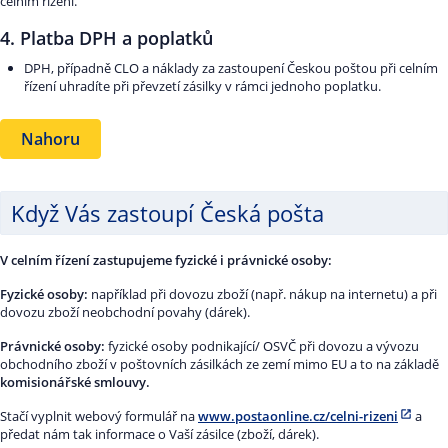
celním řízení.
4. Platba DPH a poplatků
DPH, případně CLO a náklady za zastoupení Českou poštou při celním
řízení uhradíte při převzetí zásilky v rámci jednoho poplatku.
Nahoru
Když Vás zastoupí Česká pošta
V celním řízení zastupujeme fyzické i právnické osoby:
Fyzické osoby:
například při dovozu zboží (např. nákup na internetu) a při
dovozu zboží neobchodní povahy (dárek).
Právnické osoby:
fyzické osoby podnikající/ OSVČ při dovozu a vývozu
obchodního zboží v poštovních zásilkách ze zemí mimo EU a to na základě
komisionářské smlouvy.
Stačí vyplnit webový formulář na
www.postaonline.cz/celni-rizeni
a
předat nám tak informace o Vaší zásilce (zboží, dárek).