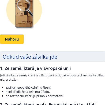
Nahoru
Odkud vaše zásilka jde
1. Ze země, která je v Evropské unii
Je-li zásilka ze země, která je v Evropské unii, pak v podstatě nemusíte dělat
nic, protože:
zásilka nepodléhá celnímu řízení,
není předložena celnímu úřadu,
po roztřídění směřuje přímo k adresátovi.
2. Ze země, která není v Evropské unii (tzv. třetí