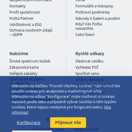
Při doručení zaplatíte jen jeden poplatek, který v sobě zahrnuje
EU a je od fyzické osoby, je tato zásilka osvobozena od
Kontakty
Formuláře a tiskopisy
DPH a náklady za zastoupení v celním řízení
vyměření DPH a cla.
„Dárek“ osvobozený od cla a DPH si
Profil společnosti
Poštovní podmínky
DPH pak odvedeme celnímu úřadu
můžou posílat mezi sebou pouze soukromé osoby.
Pošta Partner
Návody k balení a podání
Když Vás Pošta
Udržitelnost a ESG
Uděláme maximum pro to, abyste obdrželi vámi zaplacené zboží co
nezastihla
Ochrana osobních údajů
nejrychleji a bez komplikací
– GDPR
Celní řízení
Nabízíme
Rychlé odkazy
Široké spektrum služeb
Sledovat zásilku
Zákaznická karta
Vyhledat PSČ
Veřejné zakázky
Spočítat cenu
Spolupráci školám a
Změna doručení
studentům
Průzkum spokojenosti
Kliknutím na tlačítko "Povolit všechny cookies" nám umožníte
Prodej a pronájem
použití cookies pro analytické a marketingové účely.
Mobilní aplikace
nemovitostí
Kliknutím na odkaz "Konfigurace" máte možnost si cookies
Prodej movitého majetku
nastavit podle sebe a případně vybrat souhlas k těm typům
cookies, které nejsou nezbytné pro fungování webu.
Více
informací
© 2026 Česká pošta
Konfigurace
Příjmout Vše
Přístupnost webu
Mapa stránek