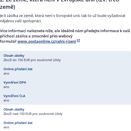
země)
Je-li zásilka ze země, která není v Evropské unii, tak to už bude vyžadovat
nějakou vaši spolupráci.
Více informací naleznete níže, ale ideálně nám předejte informace k vaší
příchozí zásilce a zmocnění přes webový
formulář
www.postaonline.cz/celni-rizení
Zboží do 150 EUR pro soukromé účely
ano
ano
ano
Zboží nad 150 EUR pro soukromé účely
ano