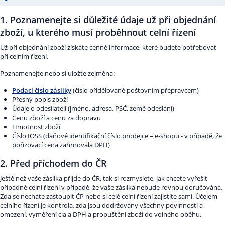
1. Poznamenejte si důležité údaje už při objednání
zboží, u kterého musí proběhnout celní řízení
Už při objednání zboží získáte cenné informace, které budete potřebovat
při celním řízení.
Poznamenejte nebo si uložte zejména:
Podací číslo zásilky
(číslo přidělované poštovním přepravcem)
Přesný popis zboží
Údaje o odesílateli (jméno, adresa, PSČ, země odeslání)
Cenu zboží a cenu za dopravu
Hmotnost zboží
Číslo IOSS (daňové identifikační číslo prodejce – e-shopu - v případě, že
pořizovací cena zahrnovala DPH)
2. Před příchodem do ČR
Ještě než vaše zásilka přijde do ČR, tak si rozmyslete, jak chcete vyřešit
případné celní řízení v případě, že vaše zásilka nebude rovnou doručována.
Zda se necháte zastoupit ČP nebo si celé celní řízení zajistíte sami. Účelem
celního řízení je kontrola, zda jsou dodržovány všechny povinnosti a
omezení, vyměření cla a DPH a propuštění zboží do volného oběhu.