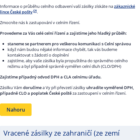
Informace o průběhu celního odbavení vaší zásilky získáte na
zákaznické
lince České pošty
.
Zmocníte nás k zastupování v celním řízení.
Provedeme za Vás celé celní řízení a zajistíme jeho hladký průběh:
staneme se partnerem pro veškerou komunikaci s Celní správou
když nám budou nějaké informace chybět, tak vás budeme
kontaktovat s žádostí o doplnění
zajistíme, aby vaše zásilka byla propuštěna do správného celního
režimu a byl případně správně vyměřen celní dluh (CLO/DPH)
Zajistíme případný odvod DPH a CLA celnímu úřadu.
Zásilku Vám
doručíme
a Vy při převzetí zásilky
uhradíte vyměřené DPH,
případně CLO a poplatek České poště
za zastoupení v celním řízení.
Nahoru
Vracené zásilky ze zahraničí (ze zemí