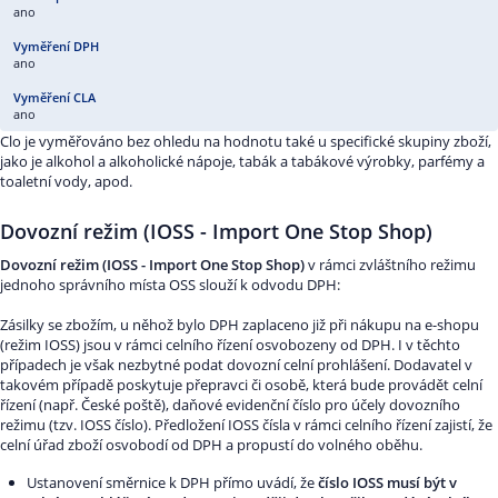
ano
ano
ano
Clo je vyměřováno bez ohledu na hodnotu také u specifické skupiny zboží,
jako je alkohol a alkoholické nápoje, tabák a tabákové výrobky, parfémy a
toaletní vody, apod.
Dovozní režim (IOSS - Import One Stop Shop)
Dovozní režim (IOSS - Import One Stop Shop)
v rámci zvláštního režimu
jednoho správního místa OSS slouží k odvodu DPH:
Zásilky se zbožím, u něhož bylo DPH zaplaceno již při nákupu na e-shopu
(režim IOSS) jsou v rámci celního řízení osvobozeny od DPH. I v těchto
případech je však nezbytné podat dovozní celní prohlášení. Dodavatel v
takovém případě poskytuje přepravci či osobě, která bude provádět celní
řízení (např. České poště), daňové evidenční číslo pro účely dovozního
režimu (tzv. IOSS číslo). Předložení IOSS čísla v rámci celního řízení zajistí, že
celní úřad zboží osvobodí od DPH a propustí do volného oběhu.
Ustanovení směrnice k DPH přímo uvádí, že
číslo IOSS musí být v