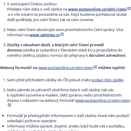
V zastoupení Českou poštou
Předejte nám data o vaší zásilce na
www.postaonline.cz/celni-rizení
a o vše ostatní se postaráme za vás. Když budeme potřebovat dodat
další podklady pro celní řízení, tak se vám ozveme.
Nebo celní řízení absolvujte sami prostřednictvím Celní správy. Více
informací na
www.celnicka.cz
Zásilky s obsahem zboží, u kterých celní řízení provedl
dovozce
(zásilka je vydaněna v členském státě EU a propuštěna do
volného oběhu), půjdou rovnou do přepravy k
doručení adresátovi.
Webový formulář na
www.postaonline.cz/celni-rizeni
můžete vyplnit:
Sami před příchodem zásilky do ČR pokud znáte
podací číslo zásilky
Nebo jakmile ze zahraničí obdržíme data k vaší zásilce, tak vás
k vyplnění vyzveme e-mailem, SMS zprávou nebo prostřednictvím
dopisu s odkazem na webový formulář
www.postaonline.cz/celni-rizeni
Formulář je předvyplněn informacemi o Vaší zásilce, které nám poskytl
odesílající poštovní operátor.
Informace můžete opravit, doplnit, anebo když bude vše v pořádku,