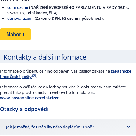
celní území
(NAŘÍZENÍ EVROPSKÉHO PARLAMENTU A RADY (EU) č.
952/2013, Celní kodex, čl. 4)
daňová území
(Zákon o DPH, §3 územní působnost).
Nahoru
Kontakty a další informace
Informace o průběhu celního odbavení vaší zásilky získáte na
zákaznické
lince České pošty
.
Informace o vaší zásilce a všechny související dokumenty nám můžete
předat také prostřednictvím webového formuláře na
www.postaonline.cz/celni-rizeni
Otázky a odpovědi
Jak je možné, že u zásilky něco doplácím? Proč?