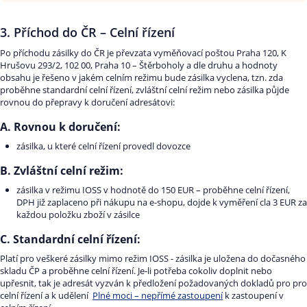
3. Příchod do ČR – Celní řízení
Po příchodu zásilky do ČR je převzata vyměňovací poštou Praha 120, K
Hrušovu 293/2, 102 00, Praha 10 – Štěrboholy a dle druhu a hodnoty
obsahu je řešeno v jakém celním režimu bude zásilka vyclena, tzn. zda
proběhne standardní celní řízení, zvláštní celní režim nebo zásilka půjde
rovnou do přepravy k doručení adresátovi:
A. Rovnou k doručení:
zásilka, u které celní řízení provedl dovozce
B. Zvláštní celní režim:
zásilka v režimu IOSS v hodnotě do 150 EUR – proběhne celní řízení,
DPH již zaplaceno při nákupu na e-shopu, dojde k vyměření cla 3 EUR za
každou položku zboží v zásilce
C. Standardní celní řízení:
Platí pro veškeré zásilky mimo režim IOSS - zásilka je uložena do dočasného
skladu ČP a proběhne celní řízení. Je-li potřeba cokoliv doplnit nebo
upřesnit, tak je adresát vyzván k předložení požadovaných dokladů pro pro
celní řízení a k udělení
Plné moci – nepřímé zastoupení
k zastoupení v