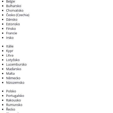
Belgie
do země odeslání zásilky, viz Ceník České pošty s.p..
Bulharsko
Informace o veterinárních předpisech a problematice dovozu
Chorvatsko
veterinárního zboží získáte na webových stránkách Městské
Česko (Czechia)
veterinární správy.
Dánsko
Estonsko
Finsko
Francie
Irsko
Itálie
Kypr
Litva
Lotyšsko
Lucembursko
Maďarsko
Malta
Německo
Nizozemsko
Polsko
Portugalsko
Rakousko
Rumunsko
Řecko