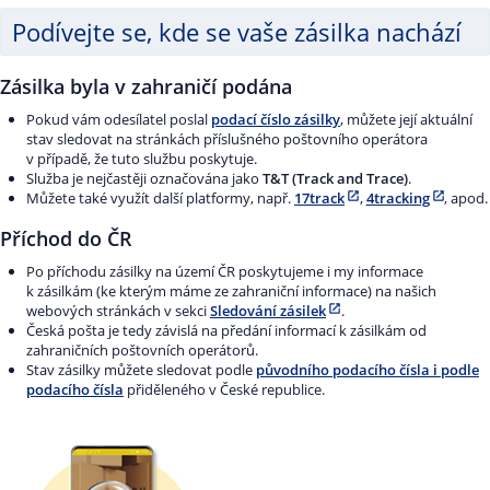
Podívejte se, kde se vaše zásilka nachází
Zásilka byla v zahraničí podána
Pokud vám odesílatel poslal
podací číslo zásilky
, můžete její aktuální
stav sledovat na stránkách příslušného poštovního operátora
v případě, že tuto službu poskytuje.
Služba je nejčastěji označována jako
T&T (Track and Trace)
.
Můžete také využít další platformy, např.
17track
,
4tracking
, apod.
Příchod do ČR
Po příchodu zásilky na území ČR poskytujeme i my informace
k zásilkám (ke kterým máme ze zahraniční informace) na našich
webových stránkách v sekci
Sledování zásilek
.
Česká pošta je tedy závislá na předání informací k zásilkám od
zahraničních poštovních operátorů.
Stav zásilky můžete sledovat podle
původního podacího čísla i podle
podacího čísla
přiděleného v České republice.