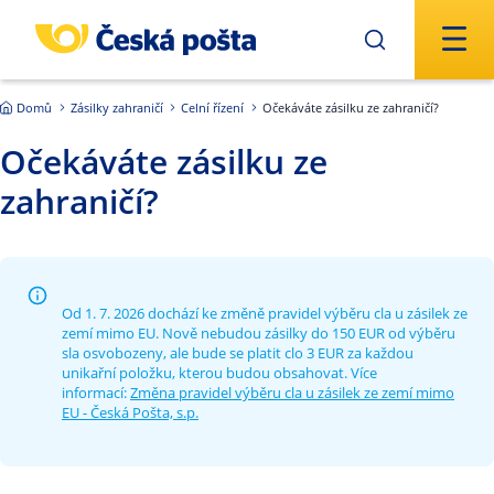
Přejít na hlavní obsah
Domů
Zásilky zahraničí
Celní řízení
Očekáváte zásilku ze zahraničí?
Očekáváte zásilku ze
zahraničí?
Od 1. 7. 2026 dochází ke změně pravidel výběru cla u zásilek ze
zemí mimo EU. Nově nebudou zásilky do 150 EUR od výběru
sla osvobozeny, ale bude se platit clo 3 EUR za každou
unikařní položku, kterou budou obsahovat. Více
informací:
Změna pravidel výběru cla u zásilek ze zemí mimo
EU - Česká Pošta, s.p.