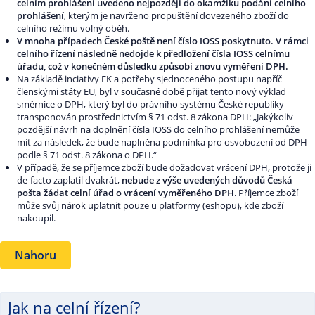
celním prohlášení uvedeno nejpozději do okamžiku podání celního
prohlášení
, kterým je navrženo propuštění dovezeného zboží do
celního režimu volný oběh.
V mnoha případech České poště není číslo IOSS poskytnuto. V rámci
celního řízení následně nedojde k předložení čísla IOSS celnímu
úřadu, což v konečném důsledku způsobí znovu vyměření DPH.
Na základě inciativy EK a potřeby sjednoceného postupu napříč
členskými státy EU, byl v současné době přijat tento nový výklad
směrnice o DPH, který byl do právního systému České republiky
transponován prostřednictvím § 71 odst. 8 zákona DPH: „Jakýkoliv
pozdější návrh na doplnění čísla IOSS do celního prohlášení nemůže
mít za následek, že bude naplněna podmínka pro osvobození od DPH
podle § 71 odst. 8 zákona o DPH.“
V případě, že se příjemce zboží bude dožadovat vrácení DPH, protože ji
de-facto zaplatil dvakrát,
nebude z výše uvedených důvodů Česká
pošta žádat celní úřad o vrácení vyměřeného DPH
. Příjemce zboží
může svůj nárok uplatnit pouze u platformy (eshopu), kde zboží
nakoupil.
Nahoru
Jak na celní řízení?