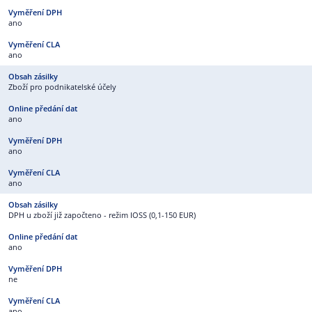
ano
ano
Zboží pro podnikatelské účely
ano
ano
ano
DPH u zboží již započteno - režim IOSS (0,1-150 EUR)
ano
ne
ano