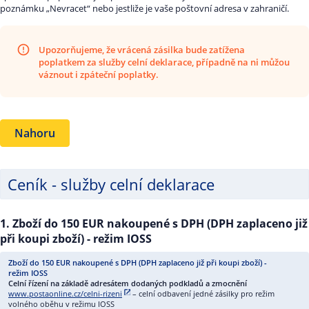
poznámku „Nevracet“ nebo jestliže je vaše poštovní adresa v zahraničí.
Upozorňujeme, že vrácená zásilka bude zatížena
poplatkem za služby celní deklarace, případně na ni můžou
váznout i zpáteční poplatky.
Nahoru
Ceník - služby celní deklarace
1. Zboží do 150 EUR nakoupené s DPH (DPH zaplaceno již
při koupi zboží) - režim IOSS
Celní řízení na základě adresátem dodaných podkladů a zmocnění
www.postaonline.cz/celni-rizeni
– celní odbavení jedné zásilky pro režim
volného oběhu v režimu IOSS