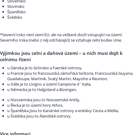
Slovensko
Slovinsko
Španělsko
Švédsko
*Severní Irsko není zemí EU, ale na veškeré zboží vstupující na území
Severního Irska (nebo z něj odcházející) se vztahuje celní kodex Unie.
Výjimkou jsou celní a daňová území – u nich musí dojít k
celnímu řízení
u Dánska je to Grónsko a Faerské ostrovy,
u Francie jsou to francouzská zámořská teritoria, Francouzská Guyana,
Guadaloupe, Martinik, Svatý Martin, Mayotte a Reunion,
u Itálie je to Livigno a území Campione d´Italia,
u Německa je to Helgoland a Büsingen,
u Nizozemska jsou to Nizozemské Antily,
u Řecka je to území hory Athos,
u Španělska jsou to Kanárské ostrovy a enklávy Ceuta a Melila,
u Švédska jsou to Álandské ostrovy.
Více informací