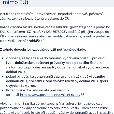
mimo EU)
Jestliže se zahraničnímu provozovateli nepodaří dodat vaši poštovní
zásilku, tak ta se bez průtahů vrací zpět do ČR.
Každá vrácená zásilka, nedoručená v zahraničí (poznáte ji podle podacího
čísla s postfixem "
CZ
" např. XY123456789
CZ
), podléhá při jejím vstupu do
ČR
znovu
celnímu řízení a aby vám mohla být vrácena, je nutné podat na
tuto zásilku
celní prohlášení
.
Z tohoto důvodu je nezbytné doložit potřebné doklady:
v případě, že byla zásilka do zahraničí vypravena poštou, pro celní
řízení
doložte sken poštovní průvodky nebo podacího lístku
, spolu
s informací, že při odeslání zásilky do zahraničí
nebyl vytvořen vývozní
doklad VDD
.
pokud byla zásilka do zahraničí
vypravena na základě vývozního
dokladu VDD, pro celní řízení doložte uvedený doklad VDD
, spolu
s
vývozní fakturou
.
Požadované doklady zašlete přes webový
formulář
https://www.postaonline.cz/celni-rizeni/
Abychom mohli zásilku doručit zpět na Vaši adresu, je nutné doložit
požadované doklady potřebné pro celní řízení. Zásilku vám nedoručíme
zpět také v případě, že jste při odeslání zásilky do zahraničí uvedli na zásilku