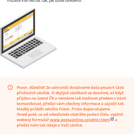
můžete vše nechat tak, jak bude uvedeno.
Pozor, důležité! Ze zahraničí
dostáváme data pouze k části
příchozích zásilek. O zbylých zásilkách se dozvíme, až když
přijdou na území ČR a nemáme tak možnost předem s Vámi
komunikovat, předat vám všechny informace a zajistit tak
hladký průběh celního řízení. Proto doporučujeme
ihned
poté, co od odesílatele obdržíte podací číslo, vyplnit
webový formulář
www.postaonline.cz/celni-rizeni
a
předat nám tak údaje o Vaší zásilce.