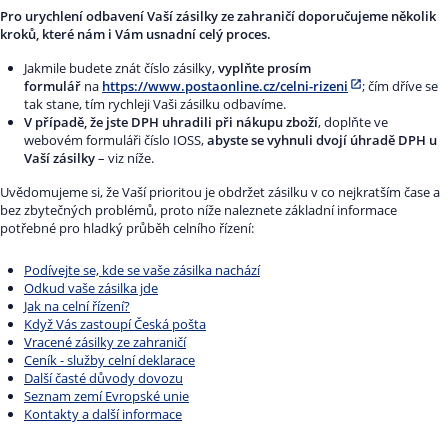
Pro urychlení odbavení Vaší zásilky ze zahraničí doporučujeme několik
kroků, které nám i Vám usnadní celý proces.
Jakmile budete znát číslo zásilky,
vyplňte prosím
formulář
na
https://www.postaonline.cz/celni-rizeni
; čím dříve se
tak stane, tím rychleji Vaši zásilku odbavíme.
V případě, že jste DPH uhradili při nákupu zboží
, doplňte ve
webovém formuláři číslo IOSS,
abyste se vyhnuli dvojí úhradě DPH u
Vaší zásilky
– viz níže.
Uvědomujeme si, že Vaší prioritou je obdržet zásilku v co nejkratším čase a
bez zbytečných problémů, proto níže naleznete základní informace
potřebné pro hladký průběh celního řízení:
Podívejte se, kde se vaše zásilka nachází
Odkud vaše zásilka jde
Jak na celní řízení?
Když Vás zastoupí Česká pošta
Vracené zásilky ze zahraničí
Ceník - služby celní deklarace
Další časté důvody dovozu
Seznam zemí Evropské unie
Kontakty a další informace