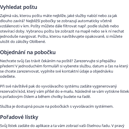
Vyhledat poštu
Zajímá vás, kterou poštu máte nejblíže, jaké služby nabízí nebo za jak
dlouho zavírá? Nejbližší pobočky se zobrazují automaticky včetně
vzdálenosti v km. Pošty můžete dále filtrovat např. podle služeb nebo
otevírací doby. Vybranou poštu lze zobrazit na mapě nebo se k ní nechat
jednoduše navigovat. Poštu, kterou navštěvujete opakovaně, si můžete
uložit do záložky Oblíbené.
Objednání na pobočku
Nechcete svůj čas trávit čekáním na poště? Zarezervujte si přepážku
předem! V jednoduchém formuláři si vyberete službu, datum a čas na který
se chcete zarezervovat, vyplníte své kontaktní údaje a objednávku
odešlete.
Při své návštěvě pak do vyvolávacího systému zadáte vygenerovaný
rezervační kód, který vám přišel do e-mailu. Následně se vám vytiskne lístek
s pořadovým číslem a během chvilky budete na řadě.
Služba je dostupná pouze na pobočkách s vyvolávacím systémem.
Pořadové lístky
Svůj lístek zadáte do aplikace a ta vám zobrazí vaši číselnou řadu. V pravý