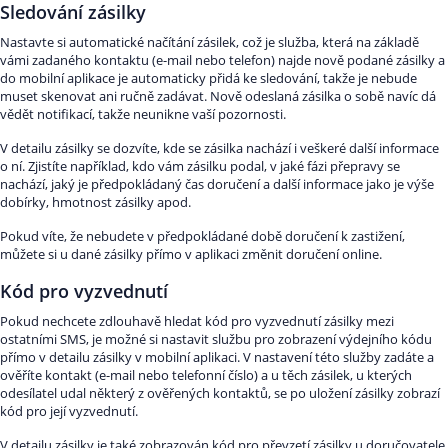
Sledování zásilky
Nastavte si automatické načítání zásilek, což je služba, která na základě
vámi zadaného kontaktu (e-mail nebo telefon) najde nově podané zásilky a
do mobilní aplikace je automaticky přidá ke sledování, takže je nebude
muset skenovat ani ručně zadávat. Nově odeslaná zásilka o sobě navíc dá
vědět notifikací, takže neunikne vaší pozornosti.
V detailu zásilky se dozvíte, kde se zásilka nachází i veškeré další informace
o ní. Zjistíte například, kdo vám zásilku podal, v jaké fázi přepravy se
nachází, jaký je předpokládaný čas doručení a další informace jako je výše
dobírky, hmotnost zásilky apod.
Pokud víte, že nebudete v předpokládané době doručení k zastižení,
můžete si u dané zásilky přímo v aplikaci změnit doručení online.
Kód pro vyzvednutí
Pokud nechcete zdlouhavě hledat kód pro vyzvednutí zásilky mezi
ostatními SMS, je možné si nastavit službu pro zobrazení výdejního kódu
přímo v detailu zásilky v mobilní aplikaci. V nastavení této služby zadáte a
ověříte kontakt (e-mail nebo telefonní číslo) a u těch zásilek, u kterých
odesílatel udal některý z ověřených kontaktů, se po uložení zásilky zobrazí
kód pro její vyzvednutí.
V detailu zásilky je také zobrazován kód pro převzetí zásilky u doručovatele,