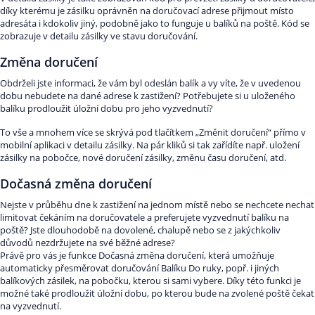
díky kterému je zásilku oprávněn na doručovací adrese přijmout místo
adresáta i kdokoliv jiný, podobně jako to funguje u balíků na poště. Kód se
zobrazuje v detailu zásilky ve stavu doručování.
Změna doručení
Obdrželi jste informaci, že vám byl odeslán balík a vy víte, že v uvedenou
dobu nebudete na dané adrese k zastižení? Potřebujete si u uloženého
balíku prodloužit úložní dobu pro jeho vyzvednutí?
To vše a mnohem více se skrývá pod tlačítkem „Změnit doručení“ přímo v
mobilní aplikaci v detailu zásilky. Na pár kliků si tak zařídíte např. uložení
zásilky na pobočce, nové doručení zásilky, změnu času doručení, atd.
Dočasná změna doručení
Nejste v průběhu dne k zastižení na jednom místě nebo se nechcete nechat
limitovat čekáním na doručovatele a preferujete vyzvednutí balíku na
poště? Jste dlouhodobě na dovolené, chalupě nebo se z jakýchkoliv
důvodů nezdržujete na své běžné adrese?
Právě pro vás je funkce Dočasná změna doručení, která umožňuje
automaticky přesměrovat doručování Balíku Do ruky, popř. i jiných
balíkových zásilek, na pobočku, kterou si sami vybere. Díky této funkci je
možné také prodloužit úložní dobu, po kterou bude na zvolené poště čekat
na vyzvednutí.