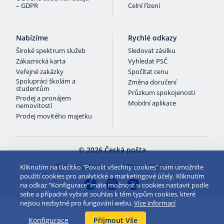
– GDPR
Celní řízení
Nabízíme
Rychlé odkazy
Široké spektrum služeb
Sledovat zásilku
Zákaznická karta
Vyhledat PSČ
Veřejné zakázky
Spočítat cenu
Spolupráci školám a
Změna doručení
studentům
Průzkum spokojenosti
Prodej a pronájem
Mobilní aplikace
nemovitostí
Prodej movitého majetku
© 2026 Česká pošta
Přístupnost webu
Mapa stránek
Kliknutím na tlačítko "Povolit všechny cookies" nám umožníte
použití cookies pro analytické a marketingové účely. Kliknutím
na odkaz "Konfigurace" máte možnost si cookies nastavit podle
sebe a případně vybrat souhlas k těm typům cookies, které
nejsou nezbytné pro fungování webu.
Více informací
Konfigurace
Příjmout Vše