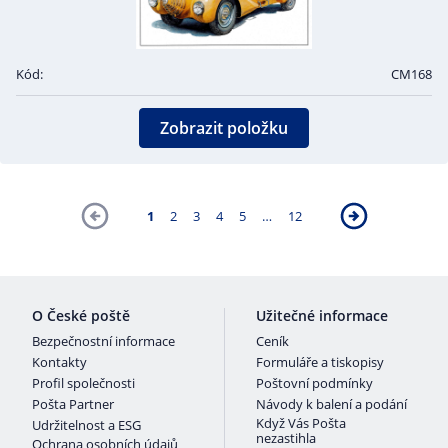
Kód:
CM168
Zobrazit položku
1
2
3
4
5
…
12
O České poště
Užitečné informace
Bezpečnostní informace
Ceník
Kontakty
Formuláře a tiskopisy
Profil společnosti
Poštovní podmínky
Pošta Partner
Návody k balení a podání
Když Vás Pošta
Udržitelnost a ESG
nezastihla
Ochrana osobních údajů