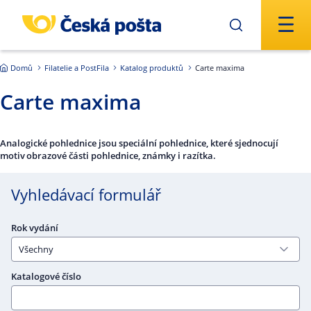
Přejít na hlavní obsah
Domů
Filatelie a PostFila
Katalog produktů
Carte maxima
Carte maxima
Analogické pohlednice jsou speciální pohlednice, které sjednocují
motiv obrazové části pohlednice, známky i razítka.
Vyhledávací formulář
Rok vydání
Katalogové číslo