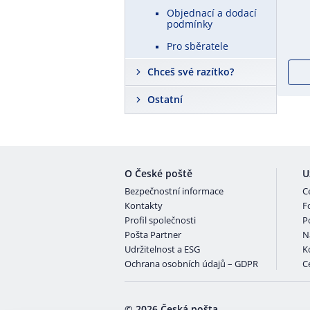
Objednací a dodací
podmínky
Pro sběratele
Chceš své razítko?
Ostatní
O České poště
U
Bezpečnostní informace
C
Kontakty
F
Profil společnosti
P
Pošta Partner
N
Udržitelnost a ESG
K
Ochrana osobních údajů – GDPR
Ce
© 2026 Česká pošta