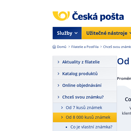
Přejít na hlavní obsah
Služby
Užitečné nástroje
Domů
Filatelie a PostFila
Chceš svou znám
Od 
Aktuality z filatelie
Katalog produktů
Proměn
Online objednávání
Chceš svou známku?
Co
Od 7 kusů známek
klien
Od 8 000 kusů známek
Co je vlastní známka?