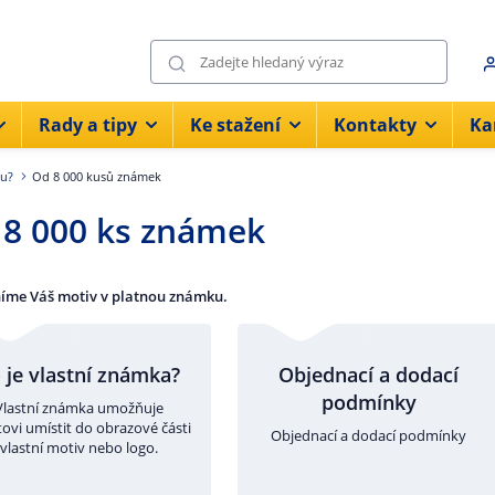
Rady a tipy
Ke stažení
Kontakty
Ka
ku?
Od 8 000 kusů známek
8 000 ks známek
íme Váš motiv v platnou známku.
 je vlastní známka?
Objednací a dodací
podmínky
Vlastní známka umožňuje
tovi umístit do obrazové části
Objednací a dodací podmínky
vlastní motiv nebo logo.