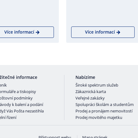
Více informací
Více informací
žitečné informace
Nabízíme
eník
Široké spektrum služeb
ormuláře a tiskopisy
Zákaznická karta
oštovní podmínky
Veřejné zakázky
ávody k balení a podání
Spolupráci školám a studentům
dyž Vás Pošta nezastihla
Prodej a pronájem nemovitostí
lní řízení
Prodej movitého majetku
Přístupnost webu
Mapa stránek