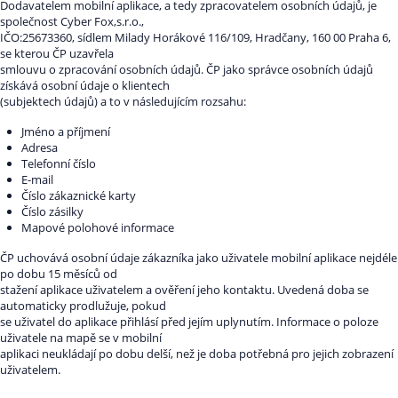
Dodavatelem mobilní aplikace, a tedy zpracovatelem osobních údajů, je
společnost Cyber Fox,s.r.o.,
IČO:25673360, sídlem Milady Horákové 116/109, Hradčany, 160 00 Praha 6,
se kterou ČP uzavřela
smlouvu o zpracování osobních údajů. ČP jako správce osobních údajů
získává osobní údaje o klientech
(subjektech údajů) a to v následujícím rozsahu:
Jméno a příjmení
Adresa
Telefonní číslo
E-mail
Číslo zákaznické karty
Číslo zásilky
Mapové polohové informace
ČP uchovává osobní údaje zákazníka jako uživatele mobilní aplikace nejdéle
po dobu 15 měsíců od
stažení aplikace uživatelem a ověření jeho kontaktu. Uvedená doba se
automaticky prodlužuje, pokud
se uživatel do aplikace přihlásí před jejím uplynutím. Informace o poloze
uživatele na mapě se v mobilní
aplikaci neukládají po dobu delší, než je doba potřebná pro jejich zobrazení
uživatelem.