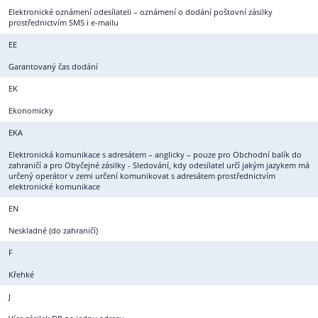
Elektronické oznámení odesílateli – oznámení o dodání poštovní zásilky
prostřednictvím SMS i e-mailu
EE
Garantovaný čas dodání
EK
Ekonomicky
EKA
Elektronická komunikace s adresátem – anglicky – pouze pro Obchodní balík do
zahraničí a pro Obyčejné zásilky - Sledování, kdy odesílatel určí jakým jazykem má
určený operátor v zemi určení komunikovat s adresátem prostřednictvím
elektronické komunikace
EN
Neskladné (do zahraničí)
F
Křehké
J