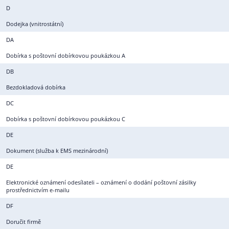
D
Dodejka (vnitrostátní)
DA
Dobírka s poštovní dobírkovou poukázkou A
DB
Bezdokladová dobírka
DC
Dobírka s poštovní dobírkovou poukázkou C
DE
Dokument (služba k EMS mezinárodní)
DE
Elektronické oznámení odesílateli – oznámení o dodání poštovní zásilky
prostřednictvím e-mailu
DF
Doručit firmě