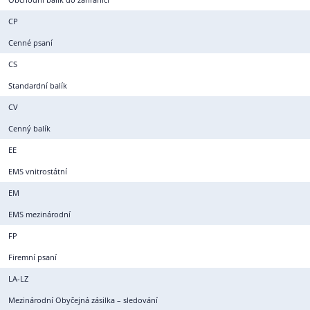
CP
Cenné psaní
CS
Standardní balík
CV
Cenný balík
EE
EMS vnitrostátní
EM
EMS mezinárodní
FP
Firemní psaní
LA-LZ
Mezinárodní Obyčejná zásilka – sledování