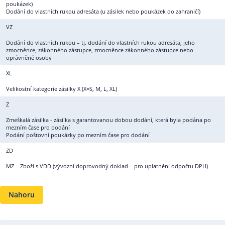
poukázek)
Dodání do vlastních rukou adresáta (u zásilek nebo poukázek do zahraničí)
VZ
Dodání do vlastních rukou – tj. dodání do vlastních rukou adresáta, jeho
zmocněnce, zákonného zástupce, zmocněnce zákonného zástupce nebo
oprávněné osoby
XL
Velikostní kategorie zásilky X (X=S, M, L, XL)
Z
Zmeškalá zásilka - zásilka s garantovanou dobou dodání, která byla podána po
mezním čase pro podání
Podání poštovní poukázky po mezním čase pro dodání
ZD
MZ – Zboží s VDD (vývozní doprovodný doklad – pro uplatnění odpočtu DPH)
Nahoru