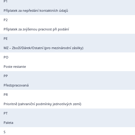
P1
Příplatek za nepředání kontaktních údajů
P2
Příplatek za zvýšenou pracnost při podání
PE
MZ – Zboží/Dárek/Ostatní (pro mezinárodní zásilky)
PO
Poste restante
PP
Předzpracovaná
PR
Prioritně (zahraniční podmínky jednotlivých zemí)
PT
Paleta
S