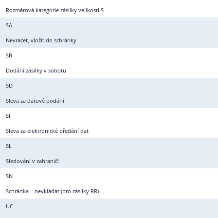
Rozměrová kategorie zásilky velikosti S
SA
Nevracet, vložit do schránky
SB
Dodání zásilky v sobotu
SD
Sleva za datové podání
SI
Sleva za elektronické předání dat
SL
Sledování v zahraničí
SN
Schránka – nevkládat (pro zásilky RR)
UC