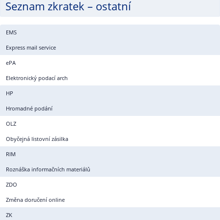
Seznam zkratek – ostatní
EMS
Express mail service
ePA
Elektronický podací arch
HP
Hromadné podání
OLZ
Obyčejná listovní zásilka
RIM
Roznáška informačních materiálů
ZDO
Změna doručení online
ZK