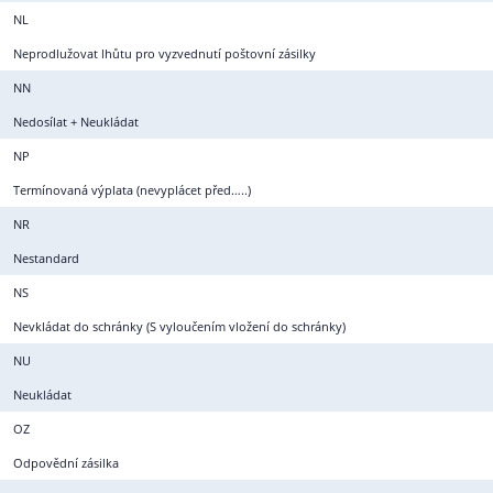
NL
Neprodlužovat lhůtu pro vyzvednutí poštovní zásilky
NN
Nedosílat + Neukládat
NP
Termínovaná výplata (nevyplácet před…..)
NR
Nestandard
NS
Nevkládat do schránky (S vyloučením vložení do schránky)
NU
Neukládat
OZ
Odpovědní zásilka