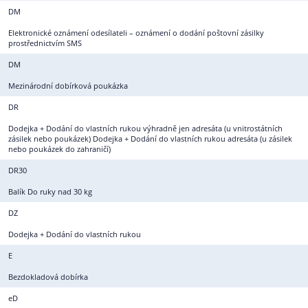
DM
Elektronické oznámení odesílateli – oznámení o dodání poštovní zásilky
prostřednictvím SMS
DM
Mezinárodní dobírková poukázka
DR
Dodejka + Dodání do vlastních rukou výhradně jen adresáta (u vnitrostátních
zásilek nebo poukázek) Dodejka + Dodání do vlastních rukou adresáta (u zásilek
nebo poukázek do zahraničí)
DR30
Balík Do ruky nad 30 kg
DZ
Dodejka + Dodání do vlastních rukou
E
Bezdokladová dobírka
eD