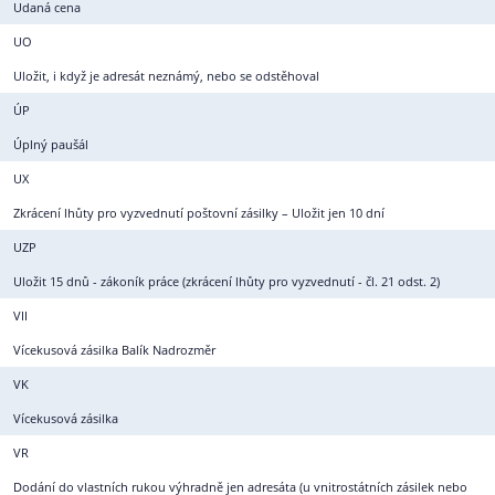
Udaná cena
UO
Uložit, i když je adresát neznámý, nebo se odstěhoval
ÚP
Úplný paušál
UX
Zkrácení lhůty pro vyzvednutí poštovní zásilky – Uložit jen 10 dní
UZP
Uložit 15 dnů - zákoník práce (zkrácení lhůty pro vyzvednutí - čl. 21 odst. 2)
VII
Vícekusová zásilka Balík Nadrozměr
VK
Vícekusová zásilka
VR
Dodání do vlastních rukou výhradně jen adresáta (u vnitrostátních zásilek nebo