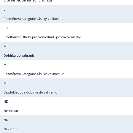
Více zásilek DR na jednu adresu
L
Rozměrová kategorie zásilky velikosti L
LH
Prodloužení lhůty pro vyzvednutí poštovní zásilky
M
Dobírka do zahraničí
M
Rozměrová kategorie zásilky velikosti M
ME
Bezdokladová dobírka do zahraničí
ND
Nedosílat
NK
Neklopit