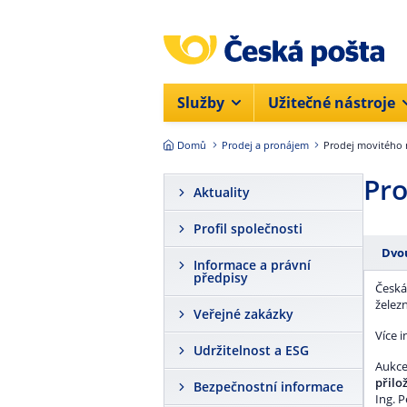
Přejít na hlavní obsah
Služby
Užitečné nástroje
Domů
Prodej a pronájem
Prodej movitého 
Pro
Aktuality
Profil společnosti
Dvou
Informace a právní
předpisy
Česká
želez
Veřejné zakázky
Více 
Udržitelnost a ESG
Aukce
přil
Bezpečnostní informace
Ing. 