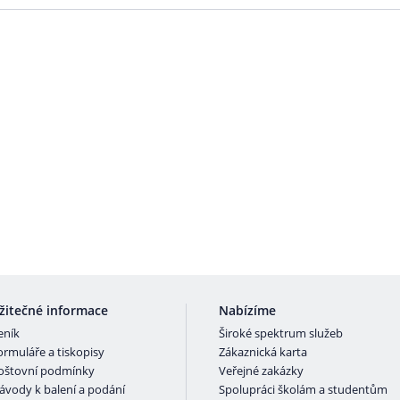
žitečné informace
Nabízíme
eník
Široké spektrum služeb
ormuláře a tiskopisy
Zákaznická karta
oštovní podmínky
Veřejné zakázky
ávody k balení a podání
Spolupráci školám a studentům