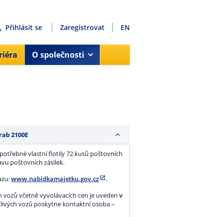
Přihlásit se
Zaregistrovat
EN
riéra
O společnosti
rab 2100E
potřebné vlastní flotily 72 kusů poštovních
avu poštovních zásilek.
azu:
www.nabidkamajetku.gov.cz
.
ch vozů včetně vyvolávacích cen je uveden
v
otlivých vozů poskytne kontaktní osoba –