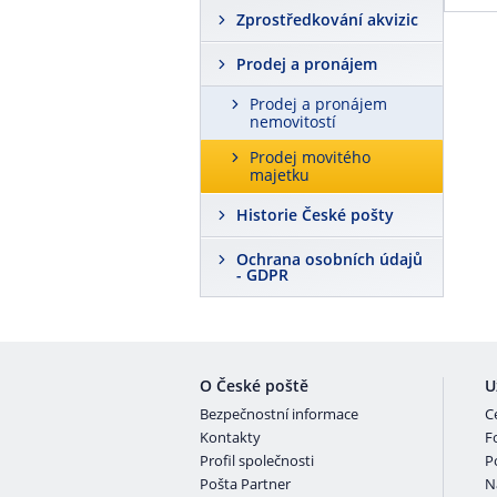
Zprostředkování akvizic
Prodej a pronájem
Prodej a pronájem
nemovitostí
Prodej movitého
majetku
Historie České pošty
Ochrana osobních údajů
- GDPR
O České poště
U
Bezpečnostní informace
C
Kontakty
F
Profil společnosti
P
Pošta Partner
N