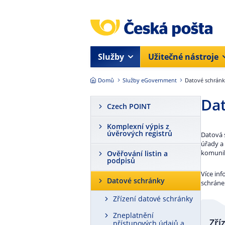
Přejít na hlavní obsah
Služby
Užitečné nástroje
Domů
Služby eGovernment
Datové schrán
Da
Czech POINT
Komplexní výpis z
úvěrových registrů
Datová 
úřady a
komunik
Ověřování listin a
podpisů
Více in
Datové schránky
schránek
Zřízení datové schránky
Zneplatnění
Zří
přístupových údajů a