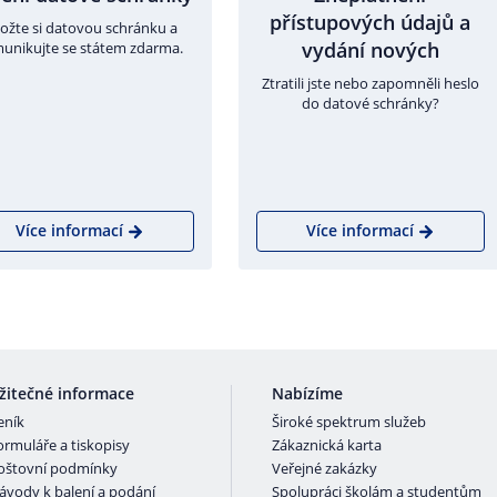
přístupových údajů a
ložte si datovou schránku a
vydání nových
unikujte se státem zdarma.
Ztratili jste nebo zapomněli heslo
do datové schránky?
Více informací
Více informací
žitečné informace
Nabízíme
eník
Široké spektrum služeb
ormuláře a tiskopisy
Zákaznická karta
oštovní podmínky
Veřejné zakázky
ávody k balení a podání
Spolupráci školám a studentům