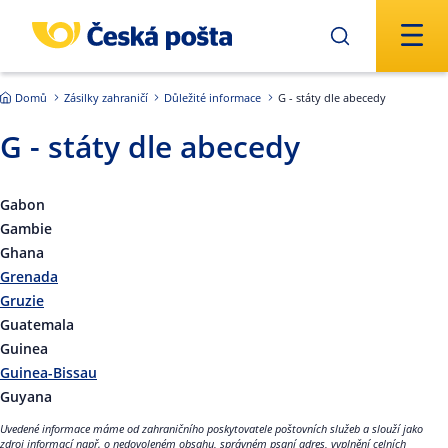
Přejít na hlavní obsah
Domů
Zásilky zahraničí
Důležité informace
G - státy dle abecedy
G - státy dle abecedy
Gabon
Gambie
Ghana
Grenada
Gruzie
Guatemala
Guinea
Guinea-Bissau
Guyana
Uvedené informace máme od zahraničního poskytovatele poštovních služeb a slouží jako
zdroj informací např. o nedovoleném obsahu, správném psaní adres, vyplnění celních