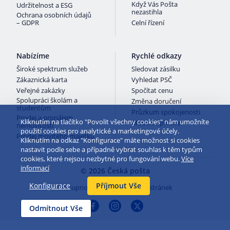
Když Vás Pošta
Udržitelnost a ESG
nezastihla
Ochrana osobních údajů
– GDPR
Celní řízení
Nabízíme
Rychlé odkazy
Široké spektrum služeb
Sledovat zásilku
Zákaznická karta
Vyhledat PSČ
Veřejné zakázky
Spočítat cenu
Spolupráci školám a
Změna doručení
studentům
Průzkum spokojenosti
Prodej a pronájem
Kliknutím na tlačítko "Povolit všechny cookies" nám umožníte
Mobilní aplikace
nemovitostí
použití cookies pro analytické a marketingové účely.
Prodej movitého majetku
Kliknutím na odkaz "Konfigurace" máte možnost si cookies
nastavit podle sebe a případně vybrat souhlas k těm typům
cookies, které nejsou nezbytné pro fungování webu.
Více
informací
© 2026 Česká pošta
Konfigurace
Příjmout Vše
Přístupnost webu
Mapa stránek
Odmítnout Vše