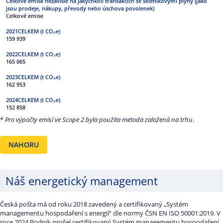
Celkové emise
159 939
165 065
162 953
152 858
*
Pro výpočty emisí ve Scope 2 byla použita metoda založená na trhu
.
NAHORU
Náš energetický management
Česká pošta má od roku 2018 zavedený a certifikovaný „Systém
managementu hospodaření s energií“ dle normy ČSN EN ISO 50001:2019. V
roce 2024 Podnik prošel certifikovaný Systém managementu hospodaření