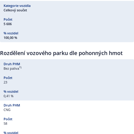
Celkový součet
5 606
100,00 %
Rozdělení vozového parku dle pohonných hmot
*)
Bez paliva
23
0,41 %
CNG
58