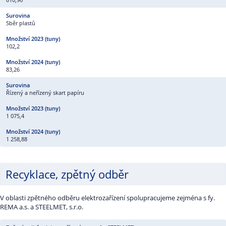
Sběr plastů
102,2
83,26
Řízený a neřízený skart papíru
1 075,4
1 258,88
Recyklace, zpětný odběr
V oblasti zpětného odběru elektrozařízení spolupracujeme zejména s fy.
REMA a.s. a STEELMET, s.r.o.