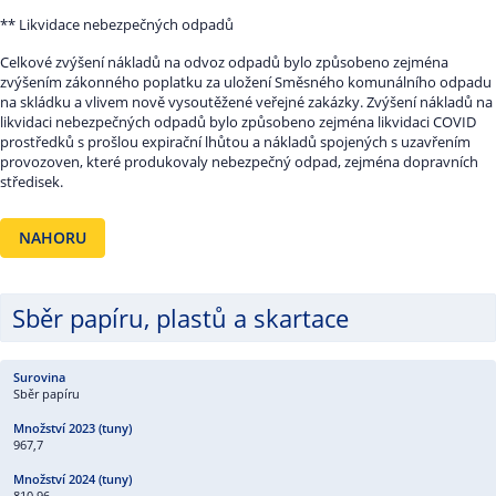
** Likvidace nebezpečných odpadů
Celkové zvýšení nákladů na odvoz odpadů bylo způsobeno zejména
zvýšením zákonného poplatku za uložení Směsného komunálního odpadu
na skládku a vlivem nově vysoutěžené veřejné zakázky. Zvýšení nákladů na
likvidaci nebezpečných odpadů bylo způsobeno zejména likvidaci COVID
prostředků s prošlou expirační lhůtou a nákladů spojených s uzavřením
provozoven, které produkovaly nebezpečný odpad, zejména dopravních
středisek.
NAHORU
Sběr papíru, plastů a skartace
Sběr papíru
967,7
810,96