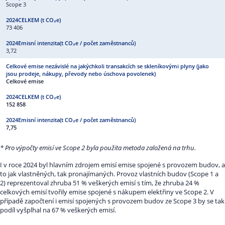
Scope 3
73 406
3,72
Celkové emise
152 858
7,75
* Pro výpočty emisí ve Scope 2 byla použita metoda založená na trhu.
I v roce 2024 byl hlavním zdrojem emisí emise spojené s provozem budov, a
to jak vlastněných, tak pronajímaných. Provoz vlastních budov (Scope 1 a
2) reprezentoval zhruba 51 % veškerých emisí s tím, že zhruba 24 %
celkových emisí tvořily emise spojené s nákupem elektřiny ve Scope 2. V
případě započtení i emisí spojených s provozem budov ze Scope 3 by se tak
podíl vyšplhal na 67 % veškerých emisí.