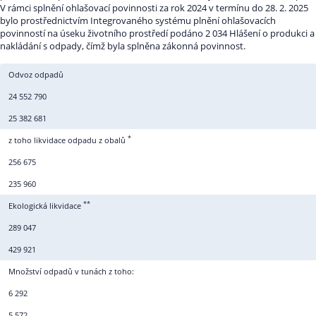
V rámci splnění ohlašovací povinnosti za rok 2024 v termínu do 28. 2. 2025
bylo prostřednictvím Integrovaného systému plnění ohlašovacích
povinností na úseku životního prostředí podáno 2 034 Hlášení o produkci a
nakládání s odpady, čímž byla splněna zákonná povinnost.
Odvoz odpadů
24 552 790
25 382 681
*
z toho likvidace odpadu z obalů
256 675
235 960
**
Ekologická likvidace
289 047
429 921
Množství odpadů v tunách z toho:
6 292
5 572