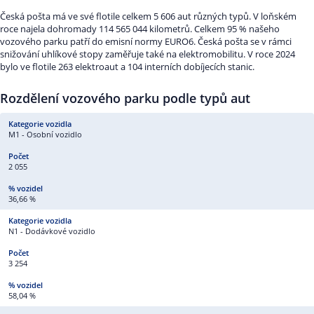
Česká pošta má ve své flotile celkem 5 606 aut různých typů. V loňském
roce najela dohromady 114 565 044 kilometrů. Celkem 95 % našeho
vozového parku patří do emisní normy EURO6. Česká pošta se v rámci
snižování uhlíkové stopy zaměřuje také na elektromobilitu. V roce 2024
bylo ve flotile 263 elektroaut a 104 interních dobíjecích stanic.
Rozdělení vozového parku podle typů aut
M1 - Osobní vozidlo
2 055
36,66 %
N1 - Dodávkové vozidlo
3 254
58,04 %