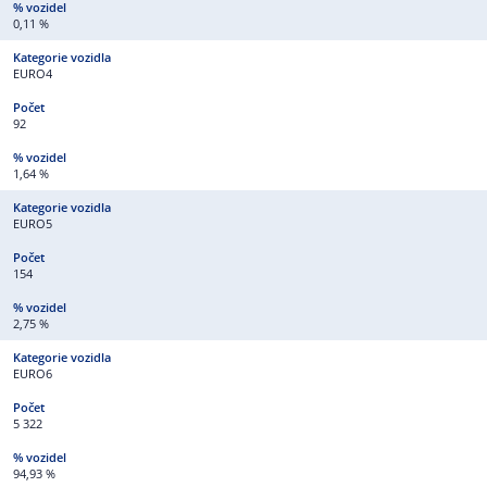
0,11 %
EURO4
92
1,64 %
EURO5
154
2,75 %
EURO6
5 322
94,93 %