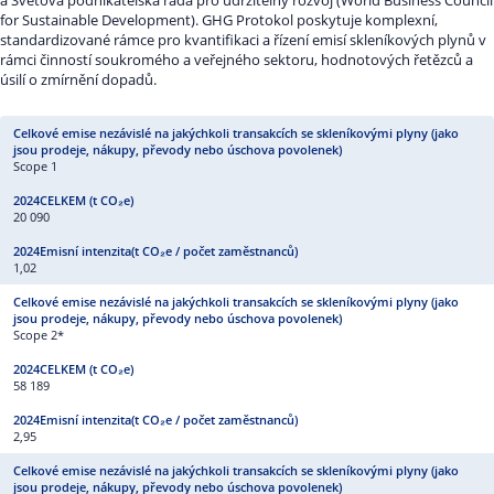
a Světová podnikatelská rada pro udržitelný rozvoj (World Business Council
for Sustainable Development). GHG Protokol poskytuje komplexní,
standardizované rámce pro kvantifikaci a řízení emisí skleníkových plynů v
rámci činností soukromého a veřejného sektoru, hodnotových řetězců a
úsilí o zmírnění dopadů.
Scope 1
20 090
1,02
Scope 2*
58 189
2,95