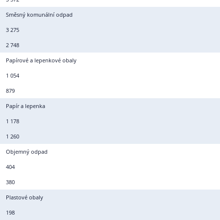
Směsný komunální odpad
3 275
2 748
Papírové a lepenkové obaly
1 054
879
Papír a lepenka
1 178
1 260
Objemný odpad
404
380
Plastové obaly
198