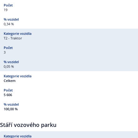
19
0,34 %
T2 - Traktor
3
0,05 %
Celkem
5 606
100,00 %
Stáří vozového parku