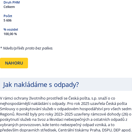
Celkem
5 606
100,00 %
* Návěs/přívěs proto bez paliva.
NAHORU
Jak nakládáme s odpady?
V rámci ochrany životního prostředí se Česká pošta, s.p. snaží o co
nejhospodárnější nakládání s odpady. Pro rok 2025 uzavřela Česká pošta
Smlouvy o poskytování služeb v odpadovém hospodářství pro všech sedm
Regionů. Rovněž byly pro roky 2023–2025 uzavřeny rámcové dohody (26) o
poskytnutí služeb na Svoz a likvidaci nebezpečných a ostatních odpadů z
vybraných provozoven, kde tento nebezpečný odpad vzniká, a to
především dopravních středisek, Centrální tiskárny Praha, DSPU, DEP apod.