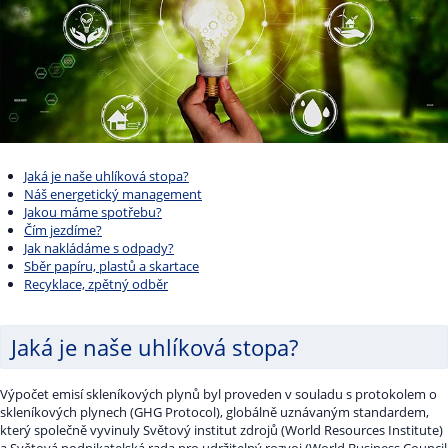
Jaká je naše uhlíková stopa?
Náš energetický management
Jakou máme spotřebu?
Čím jezdíme?
Jak nakládáme s odpady?
Sběr papíru, plastů a skartace
Recyklace, zpětný odběr
Jaká je naše uhlíková stopa?
Výpočet emisí skleníkových plynů byl proveden v souladu s protokolem o
skleníkových plynech (GHG Protocol), globálně uznávaným standardem,
který společně vyvinuly Světový institut zdrojů (World Resources Institute)