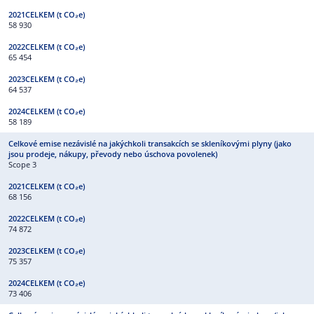
58 930
65 454
64 537
58 189
Scope 3
68 156
74 872
75 357
73 406