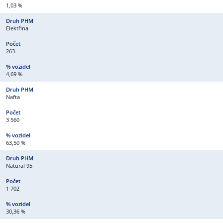
1,03 %
Elektřina
263
4,69 %
Nafta
3 560
63,50 %
Natural 95
1 702
30,36 %