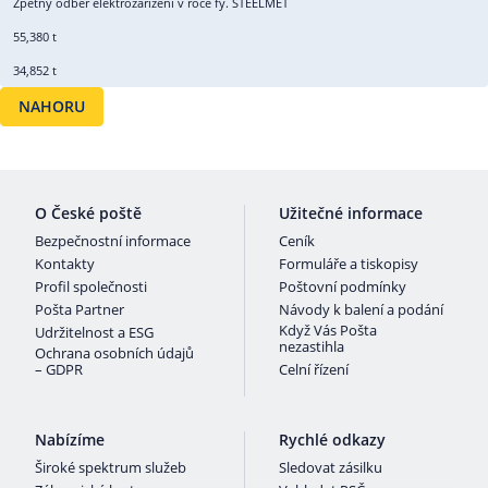
Zpětný odběr elektrozařízení v roce fy. STEELMET
55,380 t
34,852 t
NAHORU
O České poště
Užitečné informace
Bezpečnostní informace
Ceník
Kontakty
Formuláře a tiskopisy
Profil společnosti
Poštovní podmínky
Pošta Partner
Návody k balení a podání
Když Vás Pošta
Udržitelnost a ESG
nezastihla
Ochrana osobních údajů
– GDPR
Celní řízení
Nabízíme
Rychlé odkazy
Široké spektrum služeb
Sledovat zásilku