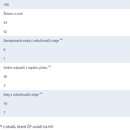
150
Železo a ocel
53
52
**
Zaolejovaná voda z odlučovačů oleje
0
1
**
Směsi odpadů z lapáku písku
30
3
**
Kaly z odlučovačů oleje
10
7
* z obalů, které ČP uvádí na trh