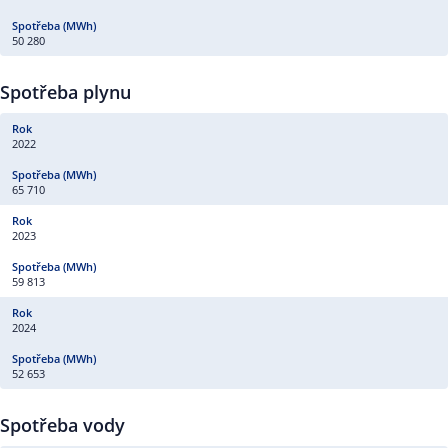
50 280
Spotřeba plynu
2022
65 710
2023
59 813
2024
52 653
Spotřeba vody