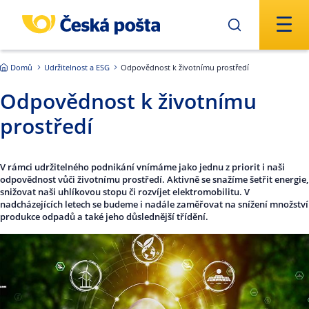
Přejít na hlavní obsah
Domů
Udržitelnost a ESG
Odpovědnost k životnímu prostředí
Odpovědnost k životnímu
prostředí
V rámci udržitelného podnikání vnímáme jako jednu z priorit i naši
odpovědnost vůči životnímu prostředí. Aktivně se snažíme šetřit energie,
snižovat naši uhlíkovou stopu či rozvíjet elektromobilitu. V
nadcházejících letech se budeme i nadále zaměřovat na snížení množství
produkce odpadů a také jeho důslednější třídění.