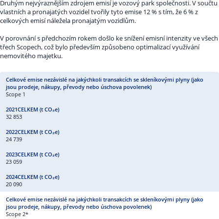
Druhým nejvýraznějším zdrojem emisí je vozový park společnosti. V součtu
vlastních a pronajatých vozidel tvořily tyto emise 12 % s tím, že 6 % z
celkových emisí náležela pronajatým vozidlům.
V porovnání s předchozím rokem došlo ke snížení emisní intenzity ve všech
třech Scopech, což bylo především způsobeno optimalizací využívání
nemovitého majetku.
Scope 1
32 853
24 739
23 059
20 090
Scope 2*