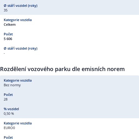
35
Celkem
5 606
-
Rozdělení vozového parku dle emisních norem
Bez normy
28
0,50 %
EURO0