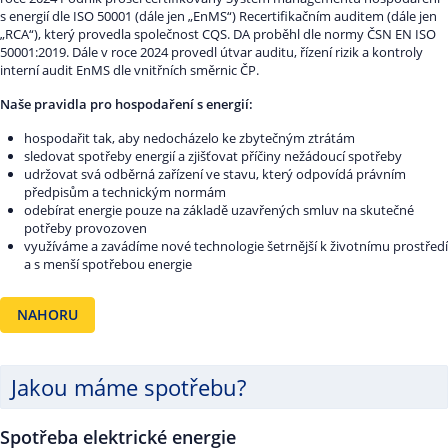
s energií dle ISO 50001 (dále jen „EnMS“) Recertifikačním auditem (dále jen
„RCA“), který provedla společnost CQS. DA proběhl dle normy ČSN EN ISO
50001:2019. Dále v roce 2024 provedl útvar auditu, řízení rizik a kontroly
interní audit EnMS dle vnitřních směrnic ČP.
Naše pravidla pro hospodaření s energií:
hospodařit tak, aby nedocházelo ke zbytečným ztrátám
sledovat spotřeby energií a zjišťovat příčiny nežádoucí spotřeby
udržovat svá odběrná zařízení ve stavu, který odpovídá právním
předpisům a technickým normám
odebírat energie pouze na základě uzavřených smluv na skutečné
potřeby provozoven
využíváme a zavádíme nové technologie šetrnější k životnímu prostředí
a s menší spotřebou energie
NAHORU
Jakou máme spotřebu?
Spotřeba elektrické energie