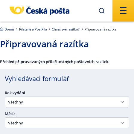
Přejít na hlavní obsah
Domů
Filatelie a PostFila
Chceš své razítko?
Připravovaná razítka
Připravovaná razítka
Přehled připravovaných příležitostných poštovních razítek.
Vyhledávací formulář
Rok vydání
Měsíc