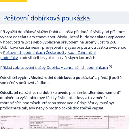
Poštovní dobírková poukázka
Při využití doplňkové služby Dobírka pošta při dodání zásilky od příjemce
vybere odesílatelem stanovenou částku, která bude odesílateli vyplacena
v hotovosti
(u Z/C
) nebo vyplacena převodem na určený účet
(u Z/A)
.
Dobírková částka nesmí převyšovat nejvyšší přípustnou částku uvedenou
v
Poštovních podmínkách České pošty, s.p. – Zahraniční
podmínky
a odesílateli je vyplacena v českých korunách.
Příklad zobrazování služby Dobírka v zahraničních podmínkách
Odesílatel vyplní „
Mezinárodní dobírkovou poukázku
" a předá ji poště
společně s poštovní zásilkou.
Odesílatel na zásilce na dobírku uvede
poznámku „
Remboursement
"
doplněnou výší dobírkové částky číslicemi a slovy a to v měně dle
zahraničních podmínek. Prázdná místa vedle údaje částky musí být
proškrtnuta tak, aby nebylo možno cokoli dodatečně vepsat.