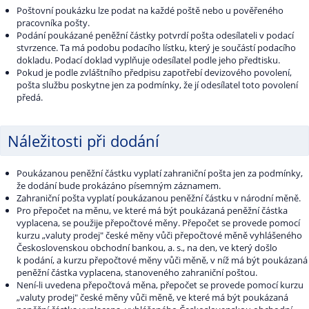
Poštovní poukázku lze podat na každé poště nebo u pověřeného
pracovníka pošty.
Podání poukázané peněžní částky potvrdí pošta odesílateli v podací
stvrzence. Ta má podobu podacího lístku, který je součástí podacího
dokladu. Podací doklad vyplňuje odesílatel podle jeho předtisku.
Pokud je podle zvláštního předpisu zapotřebí devizového povolení,
pošta službu poskytne jen za podmínky, že jí odesílatel toto povolení
předá.
Náležitosti při dodání
Poukázanou peněžní částku vyplatí zahraniční pošta jen za podmínky,
že dodání bude prokázáno písemným záznamem.
Zahraniční pošta vyplatí poukázanou peněžní částku v národní měně.
Pro přepočet na měnu, ve které má být poukázaná peněžní částka
vyplacena, se použije přepočtové měny. Přepočet se provede pomocí
kurzu „valuty prodej" české měny vůči přepočtové měně vyhlášeného
Československou obchodní bankou, a. s., na den, ve který došlo
k podání, a kurzu přepočtové měny vůči měně, v níž má být poukázaná
peněžní částka vyplacena, stanoveného zahraniční poštou.
Není-li uvedena přepočtová měna, přepočet se provede pomocí kurzu
„valuty prodej" české měny vůči měně, ve které má být poukázaná