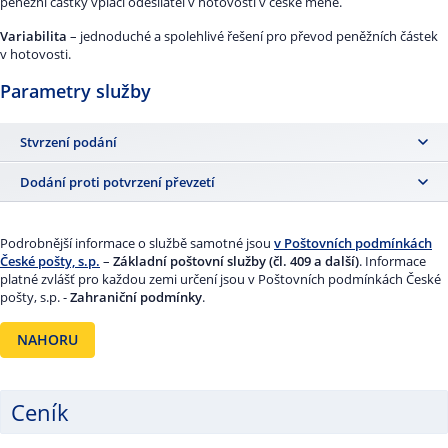
peněžní částky vplácí odesílatel v hotovosti v české měně.
Variabilita
– jednoduché a spolehlivé řešení pro převod peněžních částek
v hotovosti.
Parametry služby
Stvrzení podání
Ano
Dodání proti potvrzení převzetí
Ano
Podrobnější informace o službě samotné jsou
v Poštovních podmínkách
České pošty, s.p.
–
Základní poštovní služby (čl. 409 a další)
. Informace
platné zvlášť pro každou zemi určení jsou v Poštovních podmínkách České
pošty, s.p. -
Zahraniční podmínky
.
NAHORU
Ceník