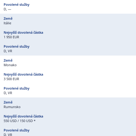
D, —
Itálie
1 950 EUR
D, VR
Monako
3 500 EUR
D, VR
Rumunsko
550 USD / 150 USD *
D, VR