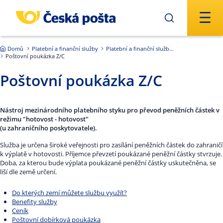
Přejít na hlavní obsah
Domů
Platební a finanční služby
Platební a finanční služby zahraničí
Poštovní poukázka Z/C
Poštovní poukázka Z/C
Nástroj mezinárodního platebního styku pro převod peněžních částek v
režimu "hotovost - hotovost"
(u zahraničního poskytovatele).
Služba je určena široké veřejnosti pro zasílání peněžních částek do zahraničí
k výplatě v hotovosti. Příjemce převzetí poukázané peněžní částky stvrzuje.
Doba, za kterou bude výplata poukázané peněžní částky uskutečněna, se
liší dle země určení.
Do kterých zemí můžete službu využít?
Benefity služby
Ceník
Poštovní dobírková poukázka