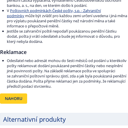
peněžní částka vyplacena, vyhlášeného Československou obchodní
bankou, a. s., na den, ve kterém došlo k podání.
V
Poštovních podmínkách České pošty, s.p. - Zahraniční
podmínky
může být zvlášť pro každou zemi určení uvedena i jiná měna
pro výplatu poukázané peněžní částky než národní měna a také
informace o přepočtové měně.
Jestliže se zahraniční poště nepodaří poukázanou peněžní částku
dodat, pošta ji vrátí odesílateli a bude jej informovat o důvodu, pro
který nebyla dodána.
Reklamace
Odesílatel nebo adresát mohou do šesti měsíců od podání u kterékoliv
pošty reklamovat dodání poukázané peněžní částky nebo nesplnění
jiné povinnosti pošty. Na základě reklamace pošta ve spolupráci
se zahraniční poštovní správou zjistí, zda a jak byla poukázaná peněžní
částka dodána. Pošta přijme reklamaci jen za podmínky, že reklamující
předloží podací stvrzenku.
NAHORU
Alternativní produkty