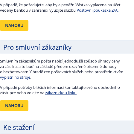
V případě, že požadujete, aby byla peněžní částka vyplacena na účet
vedený bankou v zahraničí, využijte službu
Poštovní poukázka Z/A.
NAHORU
Pro smluvní zákazníky
Smluvním zákazníkům pošta nabízí jednodušší způsob úhrady ceny
za zásilku, a to buď na základě předem uzavřené písemné dohody
o bezhotovostní úhradě cen poštovních služeb nebo prostřednictvím
výplatního stroje
.
V případě potřeby bližších informací kontaktujte svého obchodního
zástupce nebo volejte na
zákaznickou linku
.
NAHORU
Ke stažení