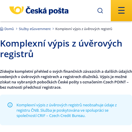
Přejít na hlavní obsah
Domů
Služby eGovernment
Komplexní výpis z úvěrových registrů
Komplexní výpis z úvěrových
registrů
Získejte kompletní přehled o svých finančních závazcích a dalších údajích
vedených v úvěrových registrech a registrech dlužníků. Výpis je možné
získat na vybraných pobočkách České pošty s označením Czech POINT –
bez nutnosti předchozí registrace.
Komplexní výpis z úvěrových registrů neobsahuje údaje z
registru ČNB. Služba je poskytována ve spolupráci se
společností CRIF – Czech Credit Bureau.