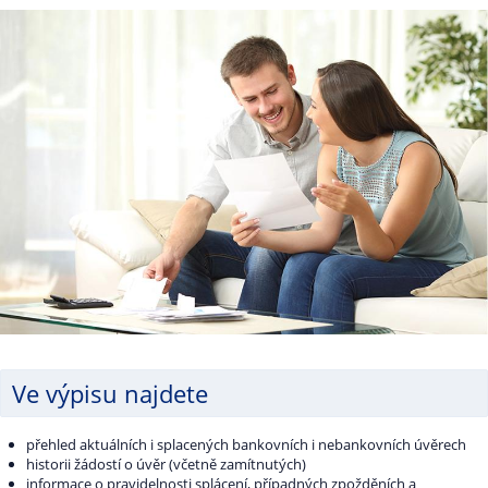
Ve výpisu najdete
přehled aktuálních i splacených bankovních i nebankovních úvěrech
historii žádostí o úvěr (včetně zamítnutých)
informace o pravidelnosti splácení, případných zpožděních a