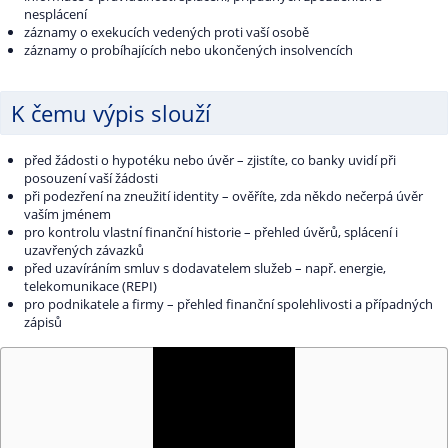
nesplácení
záznamy o exekucích vedených proti vaší osobě
záznamy o probíhajících nebo ukončených insolvencích
K čemu výpis slouží
před žádosti o hypotéku nebo úvěr – zjistíte, co banky uvidí při
posouzení vaší žádosti
při podezření na zneužití identity – ověříte, zda někdo nečerpá úvěr
vaším jménem
pro kontrolu vlastní finanční historie – přehled úvěrů, splácení i
uzavřených závazků
před uzavíráním smluv s dodavatelem služeb – např. energie,
telekomunikace (REPI)
pro podnikatele a firmy – přehled finanční spolehlivosti a případných
zápisů