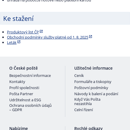
úhrada na pobočce hotově nebo platební kartou
Ke stažení
Produktový list ČP
Obchodní podmínky služby platné od 1. 8. 2025
Leták
O České poště
Užitečné informace
Bezpečnostní informace
Ceník
Kontakty
Formuláře a tiskopisy
Profil společnosti
Poštovní podmínky
Pošta Partner
Návody k balení a podání
Když Vás Pošta
Udržitelnost a ESG
nezastihla
Ochrana osobních údajů
– GDPR
Celní řízení
Nabízíme
Rychlé odkazy