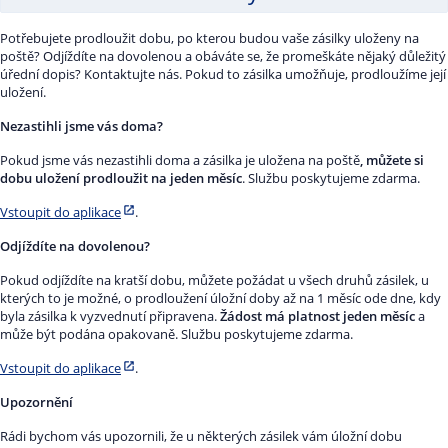
Potřebujete prodloužit dobu, po kterou budou vaše zásilky uloženy na
poště? Odjíždíte na dovolenou a obáváte se, že promeškáte nějaký důležitý
úřední dopis? Kontaktujte nás. Pokud to zásilka umožňuje, prodloužíme její
uložení.
Nezastihli jsme vás doma?
Pokud jsme vás nezastihli doma a zásilka je uložena na poště
, můžete si
dobu uložení prodloužit na jeden měsíc
. Službu poskytujeme zdarma.
Vstoupit do aplikace
.
Odjíždíte na dovolenou?
Pokud odjíždíte na kratší dobu, můžete požádat u všech druhů zásilek, u
kterých to je možné, o prodloužení úložní doby až na 1 měsíc ode dne, kdy
byla zásilka k vyzvednutí připravena.
Žádost má platnost jeden měsíc
a
může být podána opakovaně. Službu poskytujeme zdarma.
Vstoupit do aplikace
.
Upozornění
Rádi bychom vás upozornili, že u některých zásilek vám úložní dobu