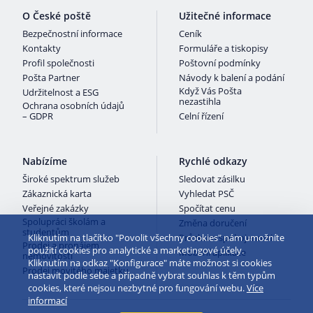
O České poště
Užitečné informace
Bezpečnostní informace
Ceník
Kontakty
Formuláře a tiskopisy
Profil společnosti
Poštovní podmínky
Pošta Partner
Návody k balení a podání
Když Vás Pošta
Udržitelnost a ESG
nezastihla
Ochrana osobních údajů
– GDPR
Celní řízení
Nabízíme
Rychlé odkazy
Široké spektrum služeb
Sledovat zásilku
Zákaznická karta
Vyhledat PSČ
Veřejné zakázky
Spočítat cenu
Spolupráci školám a
Změna doručení
studentům
Kliknutím na tlačítko "Povolit všechny cookies" nám umožníte
Průzkum spokojenosti
Prodej a pronájem
použití cookies pro analytické a marketingové účely.
Mobilní aplikace
nemovitostí
Kliknutím na odkaz "Konfigurace" máte možnost si cookies
Prodej movitého majetku
nastavit podle sebe a případně vybrat souhlas k těm typům
cookies, které nejsou nezbytné pro fungování webu.
Více
informací