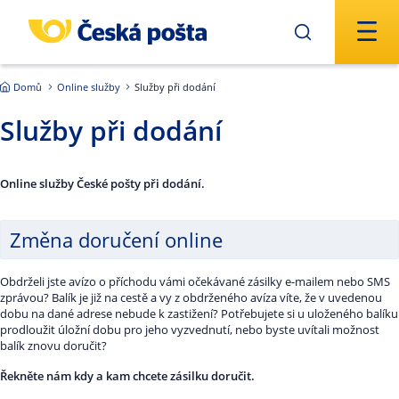
Přejít na hlavní obsah
Domů
Online služby
Služby při dodání
Služby při dodání
Online služby České pošty při dodání.
Změna doručení online
Obdrželi jste avízo o příchodu vámi očekávané zásilky e-mailem nebo SMS
zprávou? Balík je již na cestě a vy z obdrženého avíza víte, že v uvedenou
dobu na dané adrese nebude k zastižení? Potřebujete si u uloženého balíku
prodloužit úložní dobu pro jeho vyzvednutí, nebo byste uvítali možnost
balík znovu doručit?
Řekněte nám kdy a kam chcete zásilku doručit.