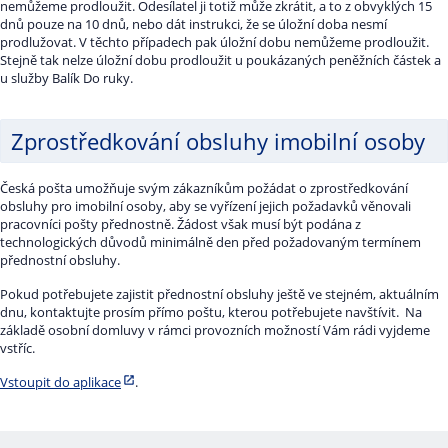
nemůžeme prodloužit. Odesílatel ji totiž může zkrátit, a to z obvyklých 15
dnů pouze na 10 dnů, nebo dát instrukci, že se úložní doba nesmí
prodlužovat. V těchto případech pak úložní dobu nemůžeme prodloužit.
Stejně tak nelze úložní dobu prodloužit u poukázaných peněžních částek a
u služby Balík Do ruky.
Zprostředkování obsluhy imobilní osoby
Česká pošta umožňuje svým zákazníkům požádat o zprostředkování
obsluhy pro imobilní osoby, aby se vyřízení jejich požadavků věnovali
pracovníci pošty přednostně. Žádost však musí být podána z
technologických důvodů minimálně den před požadovaným termínem
přednostní obsluhy.
Pokud potřebujete zajistit přednostní obsluhy ještě ve stejném, aktuálním
dnu, kontaktujte prosím přímo poštu, kterou potřebujete navštívit. Na
základě osobní domluvy v rámci provozních možností Vám rádi vyjdeme
vstříc.
Vstoupit do aplikace
.