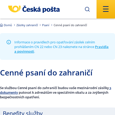
Přejít na hlavní obsah
Domů
Zásilky zahraničí
Psaní
Cenné psaní do zahraničí
Informace o pravidlech pro opatřování zásilek celním
prohlášením CN 22 nebo CN 23 naleznete na stránce
Pravidla
a povinnosti
.
Cenné psaní do zahraničí
Se službou Cenné psaní do zahraničí budou vaše mezinárodní zásilky
s
dokumenty
putovat k adresátům ve speciálním obalu a za zvýšených
bezpečnostních opatření.
Benefity služby