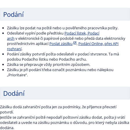
Podání
Zásilku lze podat na poště nebo u pověřeného pracovníka pošty.
Odesílatel vyplní podle předtisku
Podací lístek, Podací
arch
v elektronické či papírové podobě nebo předá data elektronicky
prostřednictvím aplikací
Poslat zásilku
,
Podání Online, přes API
rozhraní
.
Podání zásilky potvrdí pošta odesílateli v podací stvrzence. Ta má
podobu Podacího lístku nebo Podacího archu.
Zásilka se přepravuje vždy prioritním způsobem.
Zásilku je při podání třeba označit poznámkou nebo nálepkou
„Prioritaire“.
Dodání
Zásilku dodá zahraniční pošta jen za podmínky, že příjemce převzetí
potvrdí.
Jestliže se zahraniční poště nepodaří poštovní zásilku dodat, pošta ji vrátí
odesílateli a uvede na zásilku poznámku o důvodu, pro který nebyla zásilka
dodána.