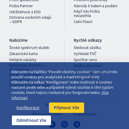
Pošta Partner
Návody k balení a podání
Když Vás Pošta
Udržitelnost a ESG
nezastihla
Ochrana osobních údajů
– GDPR
Celní řízení
Nabízíme
Rychlé odkazy
Široké spektrum služeb
Sledovat zásilku
Zákaznická karta
Vyhledat PSČ
Veřejné zakázky
Spočítat cenu
Spolupráci školám a
Změna doručení
studentům
Kliknutím na tlačítko "Povolit všechny cookies" nám umožníte
Průzkum spokojenosti
Prodej a pronájem
použití cookies pro analytické a marketingové účely.
Mobilní aplikace
nemovitostí
Kliknutím na odkaz "Konfigurace" máte možnost si cookies
Prodej movitého majetku
nastavit podle sebe a případně vybrat souhlas k těm typům
cookies, které nejsou nezbytné pro fungování webu.
Více
informací
© 2026 Česká pošta
Konfigurace
Příjmout Vše
Přístupnost webu
Mapa stránek
Odmítnout Vše