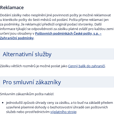
Reklamace
Dodání zásilky nebo nesplnění jiné povinnosti pošty je možné reklamovat
u kterékoliv pošty do šesti měsíců od podání. Pošta přijme reklamaci jen
za podmínky, že reklamující předloží originál podací stvrzenky. Další
informace týkající se odpovědnosti za zásilku platné zvlášť pro každou zemi
určení jsou obsaženy v
Poštovních podmínkách České pošty, s.p. –
Zahraniční
podmínky
.
Alternativní služby
Zásilku větších rozměrů je možné poslat jako
Cenný balík do zahraničí
.
Pro smluvní zákazníky
Smluvním zákazníkům pošta nabízí:
jednodušší způsob úhrady ceny za zásilku, a to buď na základě předem
uzavřené písemné dohody o bezhotovostní úhradě cen poštovních
služeb nebo prostřednictvím
výplatního stroje
;