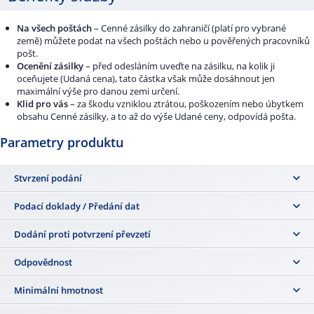
Na všech poštách
– Cenné zásilky do zahraničí (platí pro vybrané
země) můžete podat na všech poštách nebo u pověřených pracovníků
pošt.
Ocenění zásilky
– před odesláním uveďte na zásilku, na kolik ji
oceňujete (Udaná cena), tato částka však může dosáhnout jen
maximální výše pro danou zemi určení.
Klid pro vás
– za škodu vzniklou ztrátou, poškozením nebo úbytkem
obsahu Cenné zásilky, a to až do výše Udané ceny, odpovídá pošta.
Parametry produktu
Stvrzení podání
Ano
Podací doklady / Předání dat
Poslat zásilku
,
Podací lístek, všechny druhy papírových poštovních
Dodání proti potvrzení převzetí
podacích archů, Elektronický podací arch
a pro smluvní
zákazníky
Podání Online nebo API rozhraní
.
Ano
Odpovědnost
Za škodu vzniklou ztrátou, poškozením nebo úbytkem obsahu zásilky
Minimální hmotnost
pošta odpovídá, a to až do výše Udané ceny. Maximální výše Udané