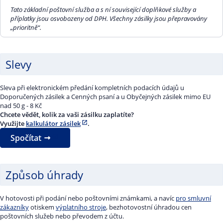
50 g
163,00 Kč
100 g
189,00 Kč
Tato základní poštovní služba a s ní související doplňkové služby a
příplatky jsou osvobozeny od DPH. Všechny zásilky jsou přepravovány
„prioritně“.
100 g
196,00 Kč
250 g
233,00 Kč
250 g
257,00 Kč
500 g
276,00 Kč
Slevy
500 g
333,00 Kč
1000 g
377,00 Kč
Sleva při elektronickém předání kompletních podacích údajů u
1000 g
482,00 Kč
2000 g
554,00 Kč
Doporučených zásilek a Cenných psaní a u Obyčejných zásilek mimo EU
nad 50 g - 8 Kč
Chcete vědět, kolik za vaši zásilku zaplatíte?
2000 g
748,00 Kč
Využijte
kalkulátor zásilek
.
Spočítat
Způsob úhrady
V hotovosti při podání nebo poštovními známkami, a navíc
pro smluvní
zákazníky
otiskem
výplatního stroje
, bezhotovostní úhradou cen
poštovních služeb nebo převodem z účtu.