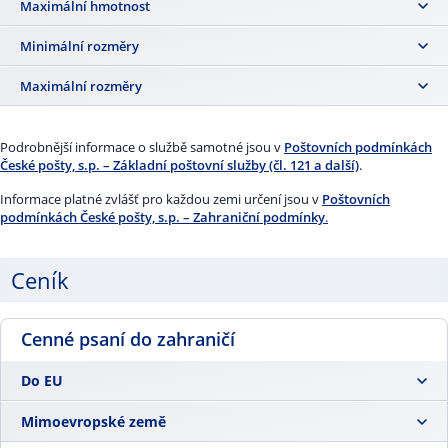
ceny, platná zvlášť pro každou zemi určení, je uvedena v zahraničních
2,5 g
Maximální hmotnost
podmínkách (pdf, 5MB).
2 kg (při podání se hmotnost zjišťuje s přesností na 1 g)
Minimální rozměry
V souladu s velikostí zvláštních bezpečnostních plastových obalů
Maximální rozměry
prodávaných Českou poštou.
Formát C5 – 16,2 × 22,9 cm (lze vložit obsah o vel. formátu A5)
V souladu s velikostí zvláštních bezpečnostních plastových obalů
Formát C4 – 22,9 × 32,4 cm (lze vložit obsah o vel. formátu A4)
prodávaných Českou poštou.
Podrobnější informace o službě samotné jsou v
Poštovních podmínkách
Formát C5 – 16,2 × 22,9 cm (lze vložit obsah o vel. formátu A5)
České pošty, s.p. – Základní poštovní služby (čl. 121 a další)
.
Formát C4 – 22,9 × 32,4 cm (lze vložit obsah o vel. formátu A4)
Informace platné zvlášť pro každou zemi určení jsou v
Poštovních
podmínkách České pošty, s.p. – Zahraniční podmínky
.
Ceník
Cenné psaní do zahraničí
Do EU
Mimoevropské země
50 g
156,00 Kč