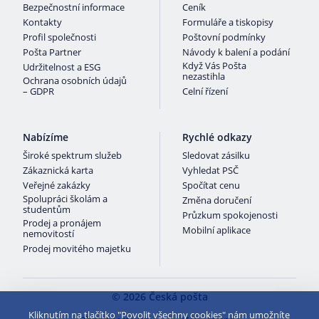
Bezpečnostní informace
Ceník
Kontakty
Formuláře a tiskopisy
Profil společnosti
Poštovní podmínky
Pošta Partner
Návody k balení a podání
Když Vás Pošta
Udržitelnost a ESG
nezastihla
Ochrana osobních údajů
– GDPR
Celní řízení
Nabízíme
Rychlé odkazy
Široké spektrum služeb
Sledovat zásilku
Zákaznická karta
Vyhledat PSČ
Veřejné zakázky
Spočítat cenu
Spolupráci školám a
Změna doručení
studentům
Průzkum spokojenosti
Prodej a pronájem
Mobilní aplikace
nemovitostí
Prodej movitého majetku
© 2026 Česká pošta
Kliknutím na tlačítko "Povolit všechny cookies" nám umožníte