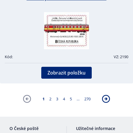
Kód:
VZ: 2190
Zobrazit položku
1
2
3
4
5
…
270
O České poště
Užitečné informace