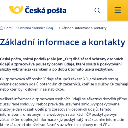
Přejít na hlavní obsah
Domů
Ochrana osobních údajů - GDPR
Základní informace a kontakty
Základní informace a kontakty
Česká pošta, státní podnik (dále jen „ČP“) dbá zásad ochrany osobních
údajů a zpracovává pouze ty osobní údaje, které slouží k poskytování
služby vybrané zákazníkem a po dobu k tomuto účelu nezbytnou.
ČP zpracovává též osobní údaje zástupců zákazníků (smluvních stran)
včetně osobních údajů potenciálních zákazníků, kteří se o služby ČP zajímají
nebo kteří byli osloveni naší nabídkou.
Veškeré informace o zpracování osobních údajů se zákazníci dozvědí přímo
z uzavírané smlouvy. Neboť právě dle uzavřené smlouvy/poskytované
služby je dán rozsah účelů pro zpracování osobních údajů. Těmito
informacemi, umístěnými na webových stránkách, ČP poskytuje svým
zákazníkům doplňující informace k již poskytnutým základním informacím,
které zákazníci obdrželi současně s uzavřením smlouvy mezi ČP a