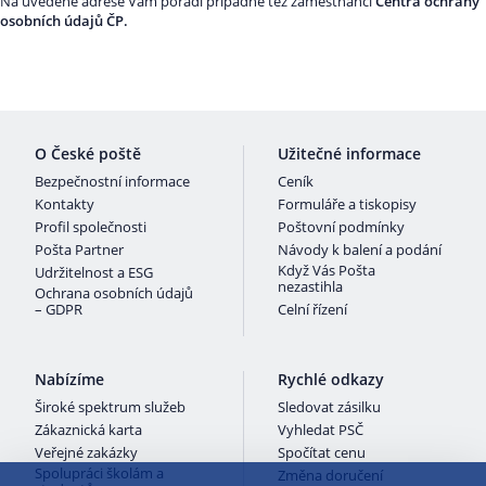
Na uvedené adrese Vám poradí případně též zaměstnanci
Centra ochrany
osobních údajů ČP.
O České poště
Užitečné informace
Bezpečnostní informace
Ceník
Kontakty
Formuláře a tiskopisy
Profil společnosti
Poštovní podmínky
Pošta Partner
Návody k balení a podání
Když Vás Pošta
Udržitelnost a ESG
nezastihla
Ochrana osobních údajů
– GDPR
Celní řízení
Nabízíme
Rychlé odkazy
Široké spektrum služeb
Sledovat zásilku
Zákaznická karta
Vyhledat PSČ
Veřejné zakázky
Spočítat cenu
Spolupráci školám a
Změna doručení