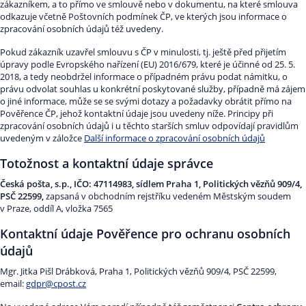
zákazníkem, a to přímo ve smlouvě nebo v dokumentu, na které smlouva
odkazuje včetně Poštovních podmínek ČP, ve kterých jsou informace o
zpracování osobních údajů též uvedeny.
Pokud zákazník uzavřel smlouvu s ČP v minulosti, tj. ještě před přijetím
úpravy podle Evropského nařízení (EU) 2016/679, které je účinné od 25. 5.
2018, a tedy neobdržel informace o případném právu podat námitku, o
právu odvolat souhlas u konkrétní poskytované služby, případně má zájem
o jiné informace, může se se svými dotazy a požadavky obrátit přímo na
Pověřence ČP, jehož kontaktní údaje jsou uvedeny níže. Principy při
zpracování osobních údajů i u těchto starších smluv odpovídají pravidlům
uvedeným v záložce
Další informace o zpracování osobních údajů
Totožnost a kontaktní údaje správce
Česká pošta, s.p., IČO: 47114983, sídlem Praha 1, Politických vězňů 909/4,
PSČ 22599,
zapsaná v obchodním rejstříku vedeném Městským soudem
v Praze, oddíl A, vložka 7565
Kontaktní údaje Pověřence pro ochranu osobních
údajů
Mgr. Jitka Pišl Drábková, Praha 1, Politických vězňů 909/4, PSČ 22599,
email:
gdpr@cpost.cz