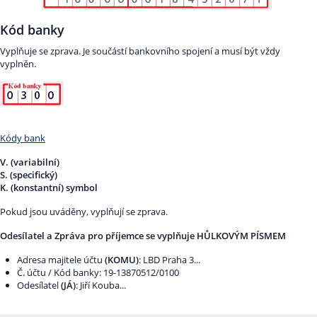
Kód banky
Vyplňuje se zprava. Je součástí bankovního spojení a musí být vždy
vyplněn.
Kódy bank
V. (variabilní)
S. (specifický)
K. (konstantní) symbol
Pokud jsou uváděny, vyplňují se zprava.
Odesílatel a Zpráva pro příjemce se vyplňuje HŮLKOVÝM PÍSMEM
Adresa majitele účtu
(KOMU)
: LBD Praha 3...
Č. účtu / Kód banky: 19-13870512/0100
Odesílatel
(JÁ)
: Jiří Kouba...