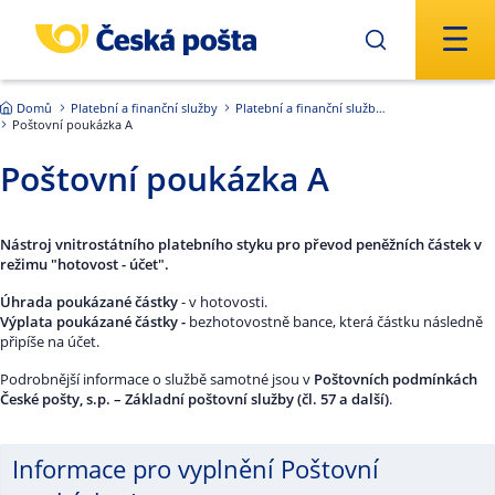
Přejít na hlavní obsah
Domů
Platební a finanční služby
Platební a finanční služby ČR
Poštovní poukázka A
Poštovní poukázka A
Nástroj vnitrostátního platebního styku pro převod peněžních částek v
režimu "hotovost - účet"
.
Úhrada poukázané částky
- v hotovosti.
Výplata poukázané částky -
bezhotovostně bance, která částku následně
připíše na účet.
Podrobnější informace o službě samotné jsou v
Poštovních podmínkách
České pošty, s.p. – Základní poštovní služby (čl. 57 a další)
.
Informace pro vyplnění Poštovní