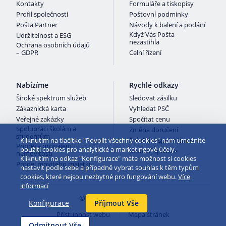
Kontakty
Formuláře a tiskopisy
Profil společnosti
Poštovní podmínky
Pošta Partner
Návody k balení a podání
Když Vás Pošta
Udržitelnost a ESG
nezastihla
Ochrana osobních údajů
– GDPR
Celní řízení
Nabízíme
Rychlé odkazy
Široké spektrum služeb
Sledovat zásilku
Zákaznická karta
Vyhledat PSČ
Veřejné zakázky
Spočítat cenu
Spolupráci školám a
Změna doručení
studentům
Průzkum spokojenosti
Kliknutím na tlačítko "Povolit všechny cookies" nám umožníte
Prodej a pronájem
použití cookies pro analytické a marketingové účely.
Mobilní aplikace
nemovitostí
Kliknutím na odkaz "Konfigurace" máte možnost si cookies
Prodej movitého majetku
nastavit podle sebe a případně vybrat souhlas k těm typům
cookies, které nejsou nezbytné pro fungování webu.
Více
informací
© 2026 Česká pošta
Konfigurace
Příjmout Vše
Přístupnost webu
Mapa stránek
Odmítnout Vše