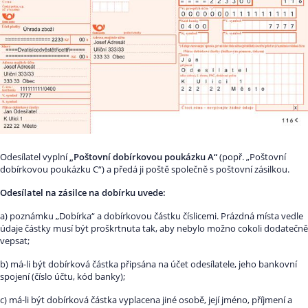
Odesílatel vyplní
„Poštovní dobírkovou poukázku A“
(popř. „Poštovní
dobírkovou poukázku C“) a předá ji poště společně s poštovní zásilkou.
Odesílatel na zásilce na dobírku uvede:
a) poznámku „Dobírka“ a dobírkovou částku číslicemi. Prázdná místa vedle
údaje částky musí být proškrtnuta tak, aby nebylo možno cokoli dodatečně
vepsat;
b) má-li být dobírková částka připsána na účet odesílatele, jeho bankovní
spojení (číslo účtu, kód banky);
c) má-li být dobírková částka vyplacena jiné osobě, její jméno, příjmení a