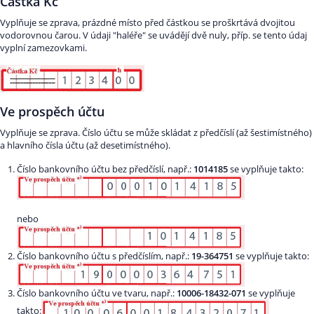
Částka Kč
Vyplňuje se zprava, prázdné místo před částkou se proškrtává dvojitou
vodorovnou čarou. V údaji "haléře" se uvádějí dvě nuly, příp. se tento údaj
vyplní zamezovkami.
Ve prospěch účtu
Vyplňuje se zprava. Číslo účtu se může skládat z předčíslí (až šestimístného)
a hlavního čísla účtu (až desetimístného).
Číslo bankovního účtu bez předčíslí, např.:
1014185
se vyplňuje takto:
nebo
Číslo bankovního účtu s předčíslím, např.:
19-364751
se vyplňuje takto:
Číslo bankovního účtu ve tvaru, např.:
10006-18432-071
se vyplňuje
takto: